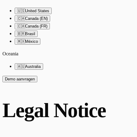
🇺🇸
United States
🇨🇦
Canada (EN)
🇨🇦
Canada (FR)
🇧🇷
Brasil
🇲🇽
México
Oceania
🇦🇺
Australia
Demo aanvragen
Legal Notice