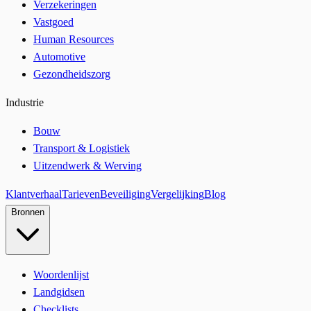
Verzekeringen
Vastgoed
Human Resources
Automotive
Gezondheidszorg
Industrie
Bouw
Transport & Logistiek
Uitzendwerk & Werving
Klantverhaal
Tarieven
Beveiliging
Vergelijking
Blog
Bronnen
Woordenlijst
Landgidsen
Checklists