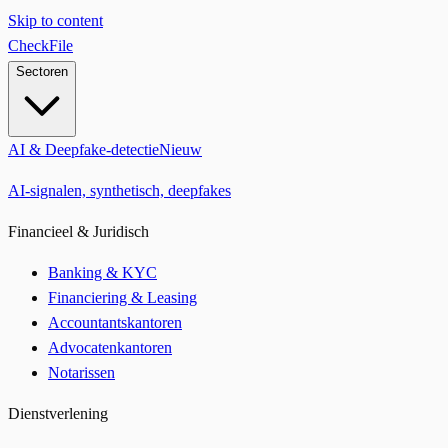
Skip to content
CheckFile
Sectoren
AI & Deepfake-detectie
Nieuw
AI-signalen, synthetisch, deepfakes
Financieel & Juridisch
Banking & KYC
Financiering & Leasing
Accountantskantoren
Advocatenkantoren
Notarissen
Dienstverlening