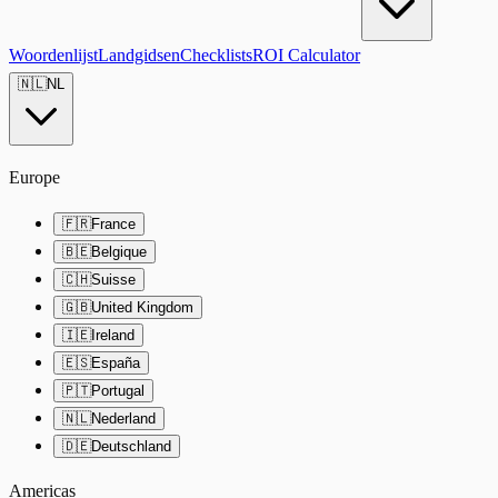
Woordenlijst
Landgidsen
Checklists
ROI Calculator
🇳🇱
NL
Europe
🇫🇷
France
🇧🇪
Belgique
🇨🇭
Suisse
🇬🇧
United Kingdom
🇮🇪
Ireland
🇪🇸
España
🇵🇹
Portugal
🇳🇱
Nederland
🇩🇪
Deutschland
Americas