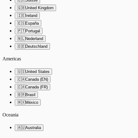
🇨🇭
Suisse
🇬🇧
United Kingdom
🇮🇪
Ireland
🇪🇸
España
🇵🇹
Portugal
🇳🇱
Nederland
🇩🇪
Deutschland
Americas
🇺🇸
United States
🇨🇦
Canada (EN)
🇨🇦
Canada (FR)
🇧🇷
Brasil
🇲🇽
México
Oceania
🇦🇺
Australia