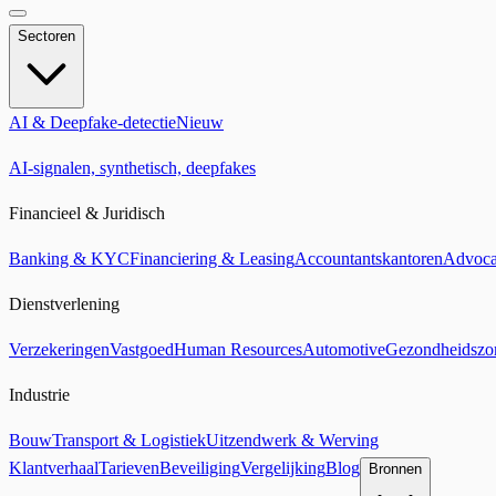
Sectoren
AI & Deepfake-detectie
Nieuw
AI-signalen, synthetisch, deepfakes
Financieel & Juridisch
Banking & KYC
Financiering & Leasing
Accountantskantoren
Advoca
Dienstverlening
Verzekeringen
Vastgoed
Human Resources
Automotive
Gezondheidszo
Industrie
Bouw
Transport & Logistiek
Uitzendwerk & Werving
Klantverhaal
Tarieven
Beveiliging
Vergelijking
Blog
Bronnen