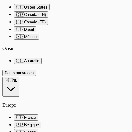
🇺🇸
United States
🇨🇦
Canada (EN)
🇨🇦
Canada (FR)
🇧🇷
Brasil
🇲🇽
México
Oceania
🇦🇺
Australia
Demo aanvragen
🇳🇱
NL
Europe
🇫🇷
France
🇧🇪
Belgique