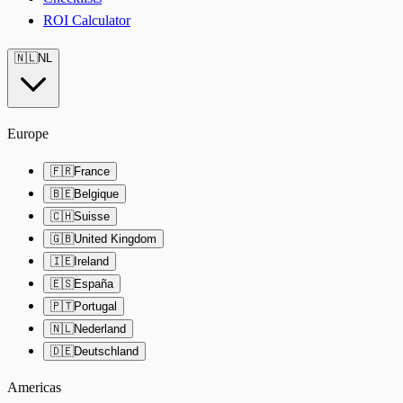
ROI Calculator
🇳🇱
NL
Europe
🇫🇷
France
🇧🇪
Belgique
🇨🇭
Suisse
🇬🇧
United Kingdom
🇮🇪
Ireland
🇪🇸
España
🇵🇹
Portugal
🇳🇱
Nederland
🇩🇪
Deutschland
Americas