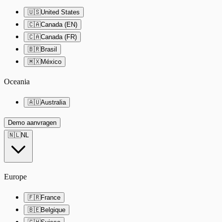
🇺🇸
United States
🇨🇦
Canada (EN)
🇨🇦
Canada (FR)
🇧🇷
Brasil
🇲🇽
México
Oceania
🇦🇺
Australia
Demo aanvragen
🇳🇱
NL
Europe
🇫🇷
France
🇧🇪
Belgique