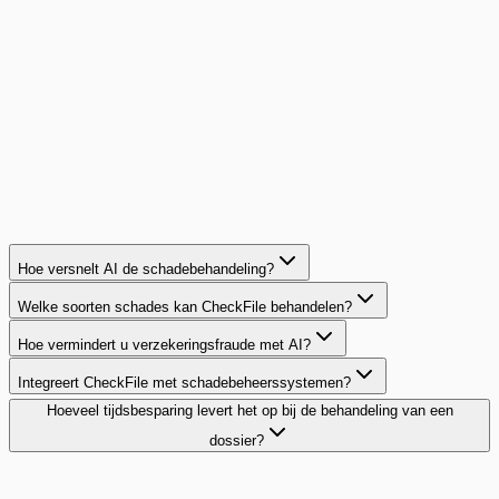
cette mutuelle régionale a déployé CheckFile pour protéger
ses 2 000 sinistres mensuels.
180K€
de fraudes évitées par an
Klantverhaal lezen
Hoe versnelt AI de schadebehandeling?
Welke soorten schades kan CheckFile behandelen?
Hoe vermindert u verzekeringsfraude met AI?
Integreert CheckFile met schadebeheerssystemen?
Hoeveel tijdsbesparing levert het op bij de behandeling van een
dossier?