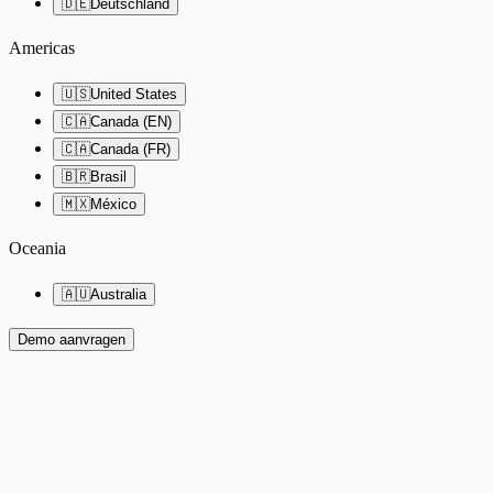
🇩🇪
Deutschland
Americas
🇺🇸
United States
🇨🇦
Canada (EN)
🇨🇦
Canada (FR)
🇧🇷
Brasil
🇲🇽
México
Oceania
🇦🇺
Australia
Demo aanvragen