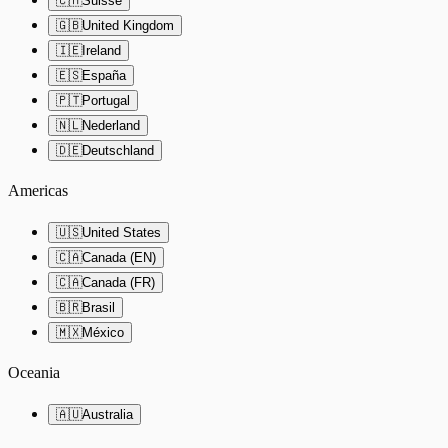
🇨🇭
Suisse
🇬🇧
United Kingdom
🇮🇪
Ireland
🇪🇸
España
🇵🇹
Portugal
🇳🇱
Nederland
🇩🇪
Deutschland
Americas
🇺🇸
United States
🇨🇦
Canada (EN)
🇨🇦
Canada (FR)
🇧🇷
Brasil
🇲🇽
México
Oceania
🇦🇺
Australia