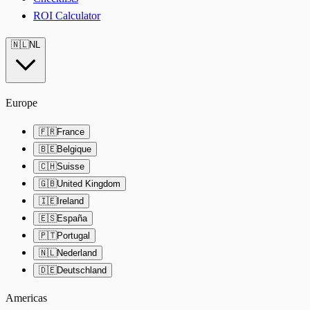
ROI Calculator
🇳🇱
NL
Europe
🇫🇷
France
🇧🇪
Belgique
🇨🇭
Suisse
🇬🇧
United Kingdom
🇮🇪
Ireland
🇪🇸
España
🇵🇹
Portugal
🇳🇱
Nederland
🇩🇪
Deutschland
Americas