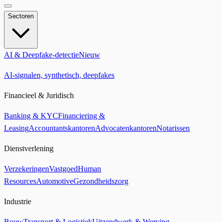
Sectoren
AI & Deepfake-detectie
Nieuw
AI-signalen, synthetisch, deepfakes
Financieel & Juridisch
Banking & KYC
Financiering &
Leasing
Accountantskantoren
Advocatenkantoren
Notarissen
Dienstverlening
Verzekeringen
Vastgoed
Human
Resources
Automotive
Gezondheidszorg
Industrie
Bouw
Transport & Logistiek
Uitzendwerk & Werving