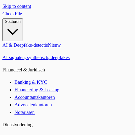
Skip to content
CheckFile
Sectoren
AI & Deepfake-detectie
Nieuw
AI-signalen, synthetisch, deepfakes
Financieel & Juridisch
Banking & KYC
Financiering & Leasing
Accountantskantoren
Advocatenkantoren
Notarissen
Dienstverlening