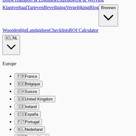
Klantverhaal
Tarieven
Beveiliging
Vergelijking
Blog
Bronnen
Woordenlijst
Landgidsen
Checklists
ROI Calculator
🇳🇱
NL
Europe
🇫🇷
France
🇧🇪
Belgique
🇨🇭
Suisse
🇬🇧
United Kingdom
🇮🇪
Ireland
🇪🇸
España
🇵🇹
Portugal
🇳🇱
Nederland