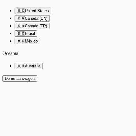
🇺🇸
United States
🇨🇦
Canada (EN)
🇨🇦
Canada (FR)
🇧🇷
Brasil
🇲🇽
México
Oceania
🇦🇺
Australia
Demo aanvragen