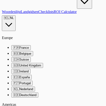
Woordenlijst
Landgidsen
Checklists
ROI Calculator
🇳🇱
NL
Europe
🇫🇷
France
🇧🇪
Belgique
🇨🇭
Suisse
🇬🇧
United Kingdom
🇮🇪
Ireland
🇪🇸
España
🇵🇹
Portugal
🇳🇱
Nederland
🇩🇪
Deutschland
Americas