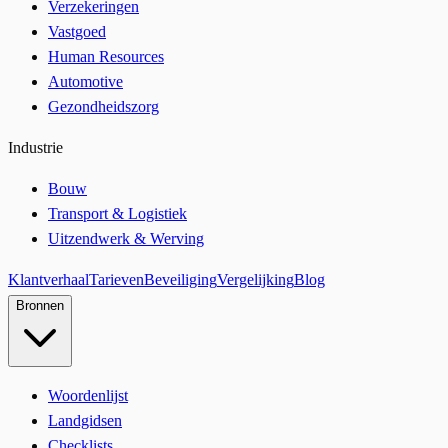
Verzekeringen
Vastgoed
Human Resources
Automotive
Gezondheidszorg
Industrie
Bouw
Transport & Logistiek
Uitzendwerk & Werving
Klantverhaal
Tarieven
Beveiliging
Vergelijking
Blog
Bronnen
Woordenlijst
Landgidsen
Checklists