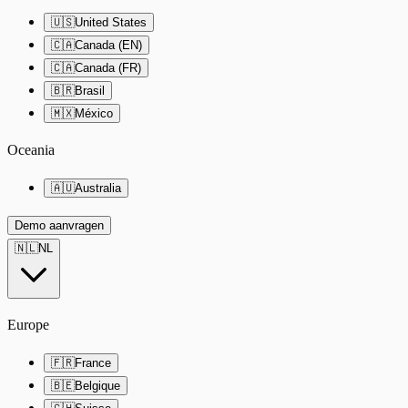
🇺🇸
United States
🇨🇦
Canada (EN)
🇨🇦
Canada (FR)
🇧🇷
Brasil
🇲🇽
México
Oceania
🇦🇺
Australia
Demo aanvragen
🇳🇱
NL
Europe
🇫🇷
France
🇧🇪
Belgique