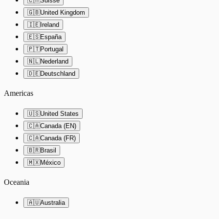
🇨🇭
Suisse
🇬🇧
United Kingdom
🇮🇪
Ireland
🇪🇸
España
🇵🇹
Portugal
🇳🇱
Nederland
🇩🇪
Deutschland
Americas
🇺🇸
United States
🇨🇦
Canada (EN)
🇨🇦
Canada (FR)
🇧🇷
Brasil
🇲🇽
México
Oceania
🇦🇺
Australia