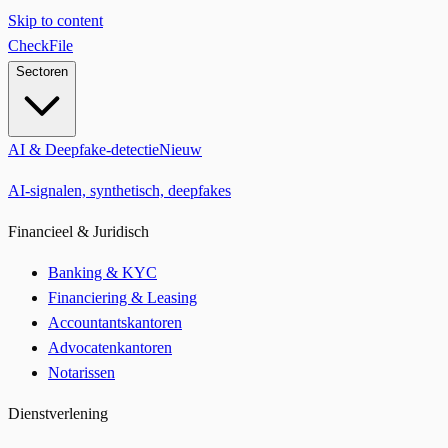
Skip to content
CheckFile
Sectoren
AI & Deepfake-detectie
Nieuw
AI-signalen, synthetisch, deepfakes
Financieel & Juridisch
Banking & KYC
Financiering & Leasing
Accountantskantoren
Advocatenkantoren
Notarissen
Dienstverlening