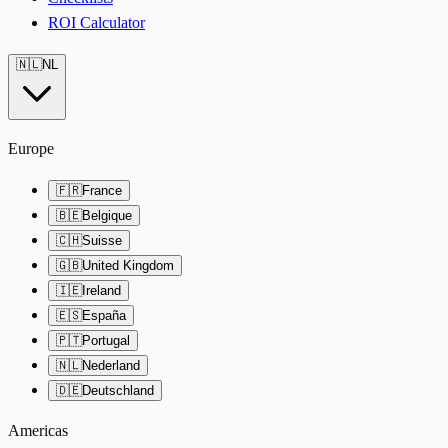
ROI Calculator
🇳🇱
NL
Europe
🇫🇷
France
🇧🇪
Belgique
🇨🇭
Suisse
🇬🇧
United Kingdom
🇮🇪
Ireland
🇪🇸
España
🇵🇹
Portugal
🇳🇱
Nederland
🇩🇪
Deutschland
Americas