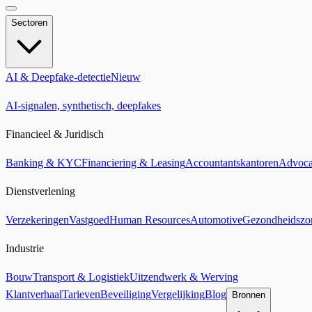
Sectoren
AI & Deepfake-detectie
Nieuw
AI-signalen, synthetisch, deepfakes
Financieel & Juridisch
Banking & KYC
Financiering & Leasing
Accountantskantoren
Advoca
Dienstverlening
Verzekeringen
Vastgoed
Human Resources
Automotive
Gezondheidszo
Industrie
Bouw
Transport & Logistiek
Uitzendwerk & Werving
Klantverhaal
Tarieven
Beveiliging
Vergelijking
Blog
Bronnen