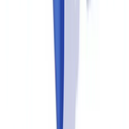
Como preparar as equipes para entrevistas com
inspetores
A preparação das equipes para entrevistas é tão importante quanto a
organização dos documentos. Inspetores avaliam se os
colaboradores entendem os procedimentos na prática — não apenas
se as políticas estão escritas.
Realize simulações internas.
Pelo menos 30 dias antes de uma
auditoria prevista, conduza entrevistas simuladas com os
colaboradores das áreas de compliance, operações e atendimento ao
cliente. Identifique lacunas de conhecimento e corrija antes da
inspeção real.