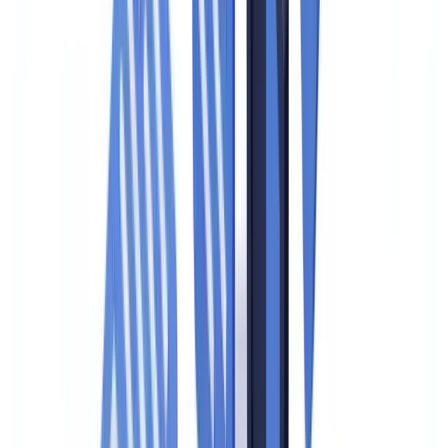
Verificação documental: o ponto crítico de falha
Documentos vencidos são a falha mais frequente
Cópias não verificadas: risco subestimado
Documentação ausente: gaps em clientes legados
Como preparar as equipes para entrevistas com inspetores
Novidades regulatórias 2025-2026
FAQ
O que os auditores verificam primeiro em uma auditoria de
conformidade?
Quais são os limites de reporte obrigatório no Brasil?
Com que frequência a política de compliance deve ser
revisada?
Como documentar adequadamente o treinamento das equipes
para satisfazer os auditores?
O que acontece quando uma organização reprova em uma
auditoria de conformidade?
Prepare sua organização antes da próxima auditoria