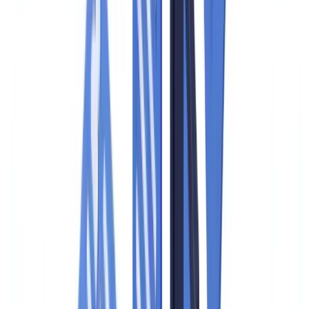
Guia
13
min
de leitura
Checklist de auditoria de conformidade
PLD/FTP: guia completo
Checklist completa para preparar uma auditoria de conformidade
PLD/FTP no Brasil.
Equipe CheckFile
·
16 de março de 2026
Índice
O que é uma auditoria de conformidade?
As fases de um controle regulatório
Checklist completa: documentos a preparar antes de uma
auditoria