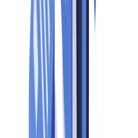
Índice
O que é uma auditoria de conformidade?
As fases de um controle regulatório
Checklist completa: documentos a preparar antes de uma
auditoria
Verificação documental: o ponto crítico de falha
Documentos vencidos são a falha mais frequente
Cópias não verificadas: risco subestimado
Documentação ausente: gaps em clientes legados
Como preparar as equipes para entrevistas com inspetores
Novidades regulatórias 2025-2026
FAQ
O que os auditores verificam primeiro em uma auditoria de
conformidade?
Quais são os limites de reporte obrigatório no Brasil?
Com que frequência a política de compliance deve ser
revisada?
Como documentar adequadamente o treinamento das equipes