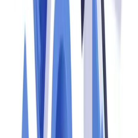
fiscalizações que podem cruzar dados com o Bacen e o COAF,
especialmente em relação a beneficiários finais e operações
internacionais.
As fases de um controle regulatório
As fases de um controle regulatório seguem uma sequência
previsível, o que permite preparação antecipada.
1. Notificação prévia ou visita sem aviso.
O Bacen geralmente
notifica com antecedência para auditorias programadas; o COAF
pode realizar inspeções remotas a partir de dados já reportados no
SISCOAF. A CVM também pode iniciar processos administrativos