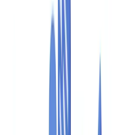
Setores
Deteção IA & Deepfake
Novo
Sinais IA, sintéticos, deepfakes
Finanças & Jurídico
Banca & KYC
Financiamento & Leasing
Contabilistas
certificados
Escritórios de advogados
Notários
Serviços
Seguradoras
Imobiliário
Recursos Humanos
Automóvel
Saúde
Indústria
Construção
Transporte & Logística
Trabalho temporário &
Recrutamento