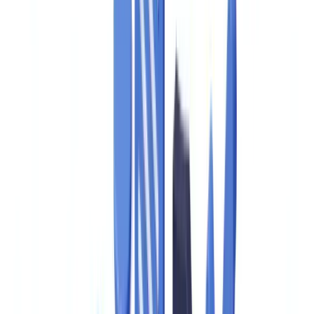
Caso de estudo
Preços
Segurança
Comparativo
Blog
Recursos
Glossário
Guias por país
Checklists
Calculadora ROI
🇧🇷
BR
Europe
🇫🇷
France
🇧🇪
Belgique
🇨🇭
Suisse
🇬🇧
United Kingdom
🇮🇪
Ireland
🇪🇸
España
🇵🇹
Portugal
🇳🇱
Nederland