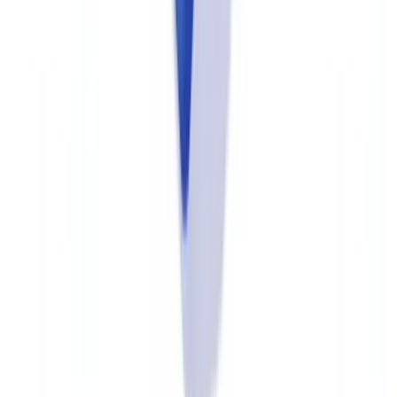
Alinhe respostas a evidências documentais.
Cada resposta de um
colaborador deve poder ser corroborada por um documento ou log
de sistema. Treine as equipes para referenciarem registros concretos
— como relatórios do SISCOAF, logs de monitoramento ou
registros de treinamento — em vez de descrever procedimentos de
forma genérica.
Defina porta-vozes por área.
Distribua responsabilidades claras:
quem responde sobre política de risco, quem responde sobre
operações de monitoramento, quem trata de comunicações ao
COAF. Respostas contraditórias de diferentes colaboradores são um
sinal de alerta para inspetores.
Atualize treinamentos no registro formal.
Se um colaborador
passou por treinamento recente mas o registro não consta no sistema,