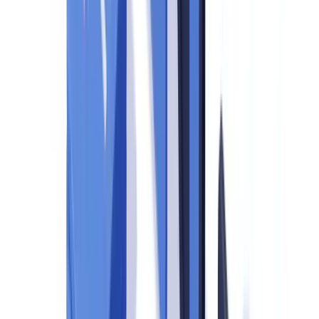
para satisfazer os auditores?
O que acontece quando uma organização reprova em uma
auditoria de conformidade?
Prepare sua organização antes da próxima auditoria
Resumir este artigo com
ChatGPT
Claude
Perplexity
Gemini
Grok
Uma auditoria de conformidade pode ser programada ou surpresa,
mas o resultado depende quase sempre do nível de preparação
anterior ao controle. Para instituições financeiras, fintechs e
profissionais obrigados no Brasil, a diferença entre aprovação e
multa milionária está na organização documental, nos processos
internos e no treinamento das equipes.
Este guia apresenta uma checklist estruturada para que sua
organização enfrente auditorias do COAF, do Banco Central do