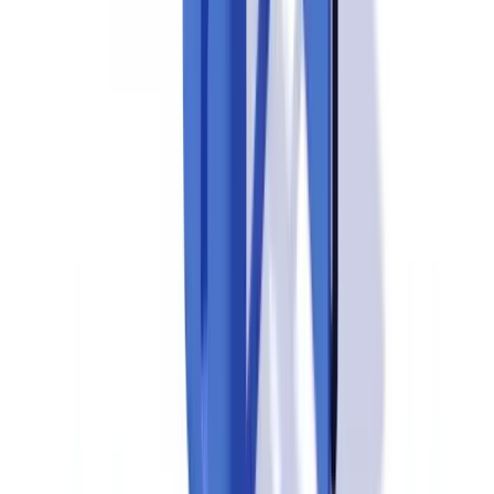
No Brasil, a transição para a CIN (Carteira de Identidade Nacional)
adiciona uma camada de complexidade: os RGs antigos continuam
válidos até 2032, mas com formatos variados por estado, o que
dificulta a padronização dos controles manuais. Sistemas
automatizados que reconhecem tanto os formatos antigos quanto o
novo formato CIN são essenciais.
Cópias não verificadas: risco subestimado
Em contextos de onboarding digital, a aceitação de cópias simples
de documentos sem verificação de autenticidade é uma
vulnerabilidade recorrente. A
Circular Bacen 3.978/2020
e a
Resolução CMN 4.753/2019
exigem que instituições financeiras
sejam capazes de demonstrar os controles aplicados para verificar a
autenticidade dos documentos aceitos. Tecnologias de verificação