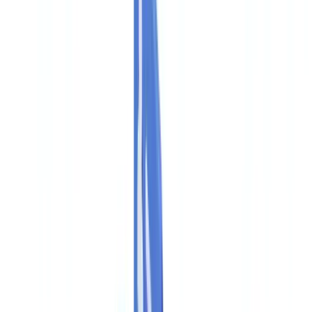
🇨🇭
Suisse
🇬🇧
United Kingdom
🇮🇪
Ireland
🇪🇸
España
🇵🇹
Portugal
🇳🇱
Nederland
🇩🇪
Deutschland
Americas
🇺🇸
United States
🇨🇦
Canada (EN)
🇨🇦
Canada (FR)
🇧🇷
Brasil
🇲🇽
México
Oceania
🇦🇺
Australia