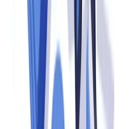
(PLD/FTP), abrange obrigações como identificação de clientes
(KYC), monitoramento de transações, comunicação de operações
suspeitas e manutenção de registros.
No Brasil
, as auditorias são conduzidas ou supervisionadas pelo
COAF (Conselho de Controle de Atividades Financeiras), pelo
Banco Central do Brasil e por outros órgãos setoriais, com base na
Lei 9.613/1998
e suas alterações — em especial a Lei 12.683/2012,
que ampliou o rol de crimes antecedentes e os sujeitos obrigados. A
CVM
, por meio da Resolução 50/2021, supervisiona os
participantes do mercado de capitais.
O escopo das inspeções no Brasil é amplo: o Bacen realiza tanto
inspeções programadas quanto ações de supervisão contínua,
enquanto o COAF pode realizar inspeções remotas a partir de dados
já reportados no SISCOAF. A
Receita Federal
também conduz