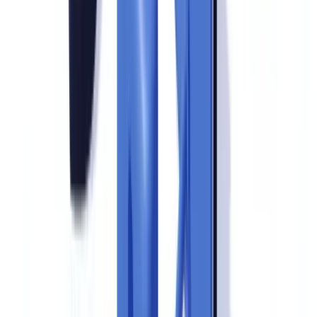
Piloto gratuito com os seus próprios documentos. Resultados em
48h.
Pedir um piloto gratuito
Verificação documental: o ponto crítico de falha
A verificação documental concentra a maior proporção de não
conformidades detectadas em auditorias.
A análise interna do
CheckFile.ai sobre 2.400 processos de verificação revela que
34% das falhas de conformidade ocorrem na fase de verificação
documental — documentos vencidos (18%), cópias não
verificadas (9%) e documentação ausente (7%).
Esses números são consistentes com os achados publicados pelo