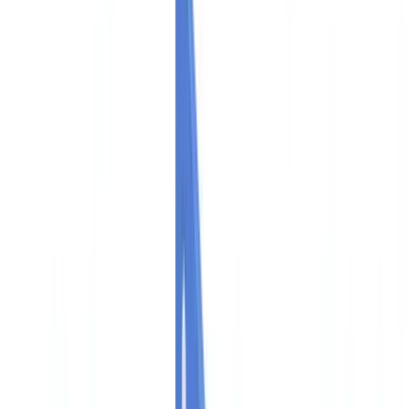
🇺🇸
United States
🇨🇦
Canada (EN)
🇨🇦
Canada (FR)
🇧🇷
Brasil
🇲🇽
México
Oceania
🇦🇺
Australia
Pedir uma demonstração
🇧🇷
BR
Europe
🇫🇷
France
🇧🇪
Belgique