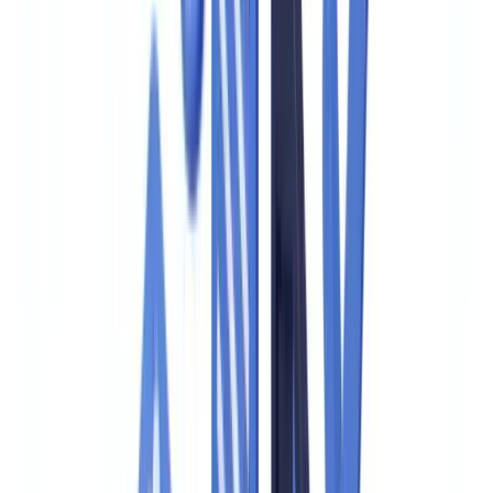
🇩🇪
Deutschland
Americas
🇺🇸
United States
🇨🇦
Canada (EN)
🇨🇦
Canada (FR)
🇧🇷
Brasil
🇲🇽
México
Oceania
🇦🇺
Australia
Pedir uma demonstração
Início
Blog
Checklist de auditoria de conformidade PLD/FTP: guia
completo