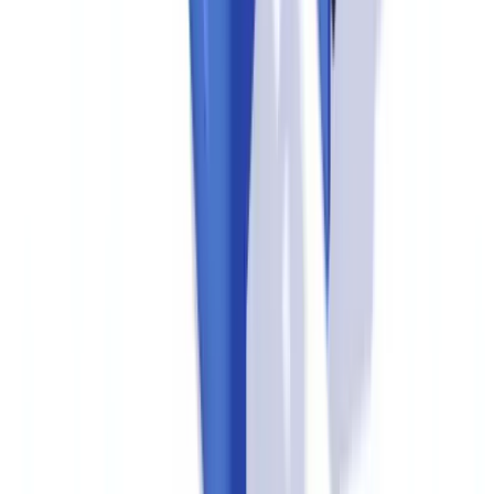
por OCR e checagem de elementos de segurança documentam esse
controle de forma rastreável.
Documentação ausente: gaps em clientes legados
Portfólios de clientes com relacionamento anterior à implementação
de políticas KYC mais rigorosas frequentemente apresentam campos
em branco. A Circular Bacen 3.978/2020 exige a atualização
cadastral periódica — e clientes de alto risco devem ter seus dados
revisados com frequência mínima anual. Uma campanha sistemática
de atualização cadastral, com prazo e rastreabilidade, deve ser
concluída antes da auditoria.
Para aprofundar a estrutura de diligência devida por tipo de cliente,
consulte o artigo sobre
diligência devida do cliente com checklist
por setor
.