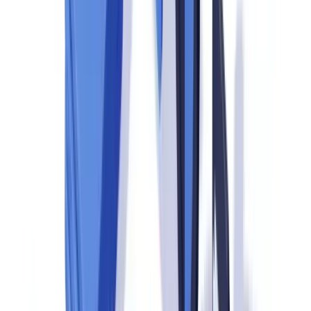
Brasil (Bacen), da CVM e da Receita Federal sem imprevistos —
cobrindo desde a triagem de documentos até a preparação para
entrevistas com inspetores.
Para uma visão ampla sobre como estruturar todo o ciclo de
verificação, consulte o
guia completo de verificação de documentos
do CheckFile.
O que é uma auditoria de conformidade?
Uma auditoria de conformidade é um exame formal e sistemático
das políticas, processos e registros de uma organização para verificar
se ela atende às exigências regulatórias vigentes. No contexto da
prevenção à lavagem de dinheiro e ao financiamento do terrorismo