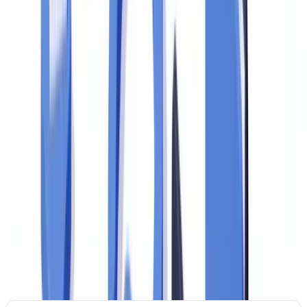
ou ao dobro do valor da operação irregular. A inabilitação de
administradores e a publicação pública da advertência são
penalidades adicionais. A CVM pode aplicar multas de até R$ 50
milhões para infrações graves no mercado de capitais, conforme a
Lei 13.506/2017
.
Checklist completa: documentos a preparar antes
de uma auditoria
A checklist a seguir consolida as exigências mais recorrentes
identificadas em inspeções do Bacen, COAF e CVM. Organize os
documentos por categoria antes do controle.