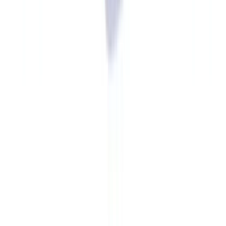
para o inspetor o treinamento não aconteceu. Certifique-se de que
cada sessão de capacitação gera um registro datado, com lista de
presença e avaliação.
Revise o manual de conduta para entrevistas.
Os colaboradores
devem saber que podem pedir tempo para verificar informações
antes de responder, que não devem especular sobre dados que não
conhecem e que devem escalar dúvidas ao responsável de
compliance. O diretor responsável pela PLD/FTP (Circular
3.978/2020, art. 5º) deve estar disponível durante toda a inspeção.
Novidades regulatórias 2025-2026
O ambiente regulatório de PLD/FTP evoluiu significativamente nos