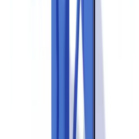
Financial Action Task Force (FATF/GAFI)
, que aponta a qualidade
do KYC documental como o principal vetor de vulnerabilidade em
avaliações mútuas. Na plataforma CheckFile, as organizações que
adotam verificação automatizada alcançam uma taxa de
conformidade em auditoria de 99,2% — resultado direto da
eliminação de documentos vencidos e cópias não validadas por meio
de controles programáticos.
Documentos vencidos são a falha mais frequente
Documentos de identidade com prazo expirado, comprovantes de
residência com mais de 90 dias ou certidões fora da validade
estabelecida pelas políticas internas são a causa mais comum de
achados em inspeção. A solução não é complexa, mas exige
processo: alertas automáticos de vencimento configurados no
sistema de gestão documental eliminam essa falha na origem.