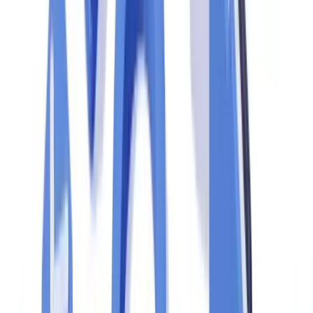
com base em monitoramento contínuo do mercado.
2. Fase documental.
Os inspetores solicitam a documentação de
suporte: políticas internas, registros de clientes, histórico de
comunicações ao COAF, trilhas de auditoria de sistemas. Esta é a
etapa em que a maioria das falhas é detectada.
3. Entrevistas e testes.
As equipes de compliance e operações são
entrevistadas. Os inspetores verificam se os colaboradores conhecem
os procedimentos e se a prática corresponde ao que está escrito nas
políticas.
4. Relatório provisório.
O órgão supervisor emite conclusões
preliminares e concede prazo para resposta da instituição.
5. Decisão final e, se aplicável, sanções.
No Brasil, multas
previstas na Lei 9.613/1998 (art. 12) podem chegar a R$ 20 milhões