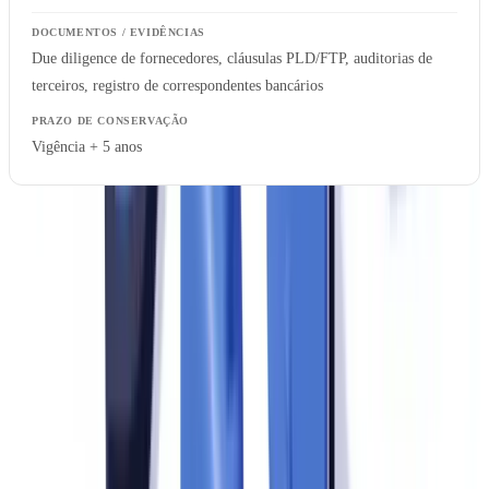
Due diligence de fornecedores, cláusulas PLD/FTP, auditorias de
terceiros, registro de correspondentes bancários
Vigência + 5 anos
Estruture cada categoria em pastas digitais com nomenclatura
padronizada e controle de versão. A
solução de verificação
documental do CheckFile
automatiza parte dessa organização,
mantendo trilhas de auditoria rastreáveis por cliente e por operador.
Pronto para automatizar as suas verificações?