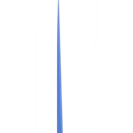
Calculadora ROI
🇧🇷
BR
Europe
🇫🇷
France
🇧🇪
Belgique
🇨🇭
Suisse
🇬🇧
United Kingdom
🇮🇪
Ireland
🇪🇸
España
🇵🇹
Portugal
🇳🇱
Nederland
🇩🇪
Deutschland
Americas