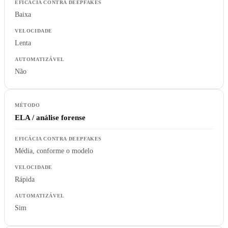
Baixa
Lenta
Não
ELA / análise forense
Média, conforme o modelo
Rápida
Sim