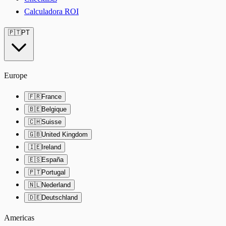
Calculadora ROI
🇵🇹
PT
Europe
🇫🇷
France
🇧🇪
Belgique
🇨🇭
Suisse
🇬🇧
United Kingdom
🇮🇪
Ireland
🇪🇸
España
🇵🇹
Portugal
🇳🇱
Nederland
🇩🇪
Deutschland
Americas