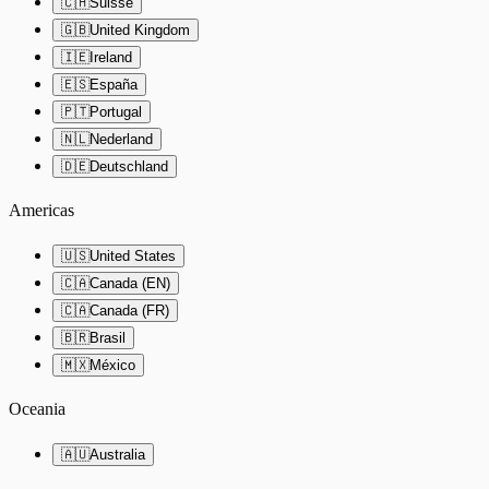
🇨🇭
Suisse
🇬🇧
United Kingdom
🇮🇪
Ireland
🇪🇸
España
🇵🇹
Portugal
🇳🇱
Nederland
🇩🇪
Deutschland
Americas
🇺🇸
United States
🇨🇦
Canada (EN)
🇨🇦
Canada (FR)
🇧🇷
Brasil
🇲🇽
México
Oceania
🇦🇺
Australia