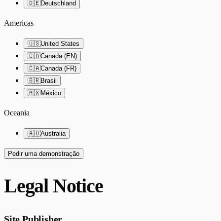
🇩🇪
Deutschland
Americas
🇺🇸
United States
🇨🇦
Canada (EN)
🇨🇦
Canada (FR)
🇧🇷
Brasil
🇲🇽
México
Oceania
🇦🇺
Australia
Pedir uma demonstração
Legal Notice
Site Publisher