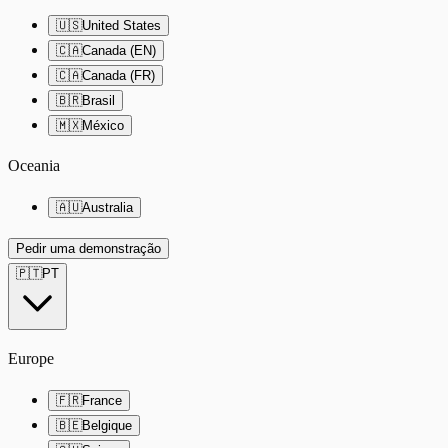
🇺🇸
United States
🇨🇦
Canada (EN)
🇨🇦
Canada (FR)
🇧🇷
Brasil
🇲🇽
México
Oceania
🇦🇺
Australia
Pedir uma demonstração
🇵🇹
PT
Europe
🇫🇷
France
🇧🇪
Belgique