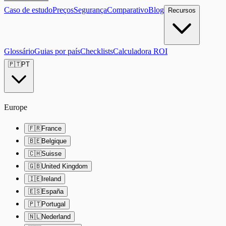
Caso de estudo
Preços
Segurança
Comparativo
Blog
Recursos
Glossário
Guias por país
Checklists
Calculadora ROI
🇵🇹
PT
Europe
🇫🇷
France
🇧🇪
Belgique
🇨🇭
Suisse
🇬🇧
United Kingdom
🇮🇪
Ireland
🇪🇸
España
🇵🇹
Portugal
🇳🇱
Nederland