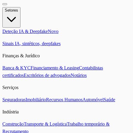
Setores
Deteção IA & Deepfake
Novo
Sinais IA, sintéticos, deepfakes
Finanças & Jurídico
Banca & KYC
Financiamento & Leasing
Contabilistas
certificados
Escritórios de advogados
Notários
Serviços
Seguradoras
Imobiliário
Recursos Humanos
Automóvel
Saúde
Indústria
Construção
Transporte & Logística
Trabalho temporário &
Recrutamento