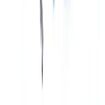
Besonderheiten bei Luxusimmobilien und
gewerblichen Transaktionen
Bestimmte Marktsegmente erfordern besondere Aufmerksamkeit.
Makler, die im
Luxusimmobiliensegment
(Kaufpreise ab ca. 1
Million Euro) tätig sind, werden von Aufsichtsbehörden
systematisch auf verstärkte Sorgfaltspflichten überprüft. Für diese
Transaktionen gilt: Die Risikoanalyse muss das Segment explizit
adressieren, die Herkunft der Mittel erfordert detailliertere
Nachweise, und die Einbindung von Korrespondenzbanken bei
internationalen Zahlungen muss beachtet werden.
Für
gewerbliche Immobilientransaktionen
(Büro- und
Logistikimmobilien, Einzelhandelsimmobilien, Pflegeheime) gelten
dieselben GwG-Pflichten wie für Wohnimmobilien. Komplexe
Erwerberstrukturen über Immobilienfonds (z. B. Spezial-AIF) sind