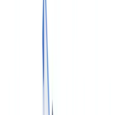
Branchen
KI- & Deepfake-Erkennung
Neu
KI-Signale, synthetische Medien, Deepfakes
Finanzen & Recht
Banking & KYC
Finanzierung &
Leasing
Steuerberater
Anwaltskanzleien
Notare
Dienstleistungen
Versicherungen
Immobilien
Personalwesen
Automobil
Gesundheitswes
Industrie