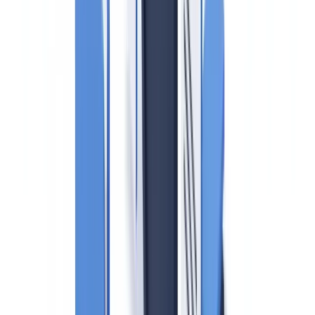
GwG-Pflichten ändern sich regelmäßig; konsultieren Sie
einen Rechtsanwalt oder Ihren Compliance-Beauftragten,
bevor Sie operative Entscheidungen treffen.
Der Immobiliensektor zählt laut dem
FATF-Länderbericht
Deutschland 2022
zu den besonders anfälligen Bereichen für
Geldwäsche. Das
Geldwäschegesetz (GwG)
verpflichtet
Immobilienmakler seit der Reform 2017 zu umfassenden Sorgfalts-
und Meldepflichten. Im Jahr 2026 kamen zwei wesentliche
Neuerungen hinzu: die Einführung des
Geldwäsche-
Zentralregisters
zum 1. Januar 2026 und die
Pflicht zur
elektronischen Meldung über das goAML-Portal
ab März 2026.
Dieser Leitfaden erläutert die aktuellen Pflichten, die neuen
Anforderungen und die wichtigsten Maßnahmen zur