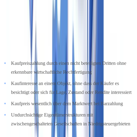
verpflichtend. Die Meldung erfolgt, sobald der Makler Tatsachen
feststellt, die auf Geldwäsche oder Terrorismusfinanzierung
hinweisen. Die Meldung ist gemäß § 43 GwG unverzüglich zu
erstatten.
Typische Auslöser im Immobilienbereich sind:
Kaufpreiszahlung durch einen nicht beteiligten Dritten ohne
erkennbare wirtschaftliche Rechtfertigung
Kaufinteresse an einem Objekt, ohne dass der Käufer es
besichtigt oder sich für Lage, Zustand oder Rendite interessiert
Kaufpreis wesentlich über dem Marktwert bei Barzahlung
Undurchsichtige Eigentümerstrukturen mit
zwischengeschalteten Gesellschaften in Niedrigsteuergebieten