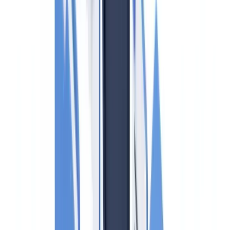
Bußgelder und Sanktionen
Besonderheiten bei Luxusimmobilien und gewerblichen
Transaktionen
Praktische Umsetzung für kleinere Maklerbüros
CheckFile und GwG-konformes Arbeiten
Häufig gestellte Fragen
Welche Behörde prüft Immobilienmakler auf GwG-Naleving?
Gilt das Geldwäsche-Zentralregister für alle Transaktionen?
Was passiert, wenn der Makler keine Risikoanalyse hat?
Muss der Käufer über eine Verdachtsmeldung informiert
werden?
Wie oft muss die Risikoanalyse aktualisiert werden?
Diesen Artikel zusammenfassen mit
ChatGPT
Claude
Perplexity
Gemini
Grok
Rechtlicher Hinweis
: Dieser Artikel dient ausschließlich
der Information und stellt keine Rechtsberatung dar. Die