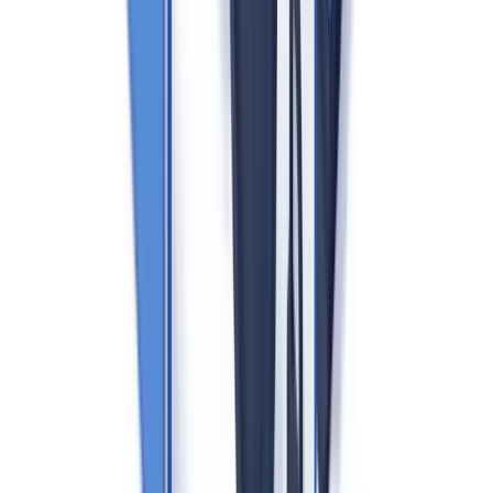
Transaktionsbezug erstellen, fallen nicht unter den GwG-
Anwendungsbereich.
Es gibt keine Mindesttransaktionsgrenze
für die Kaufvermittlung
— jede Kaufvermittlung unterliegt den GwG-Pflichten, unabhängig
vom Kaufpreis.
Aufsicht: Dezentrale Struktur in Deutschland
Im Gegensatz zu anderen EU-Ländern erfolgt die GwG-Aufsicht
über Immobilienmakler in Deutschland durch die
Landesbehörden
,
typischerweise Landesdirektionen oder Regierungspräsidien, nicht
durch eine bundeseinheitliche Behörde. Diese föderale Struktur
führt zu unterschiedlichen Prüfintensitäten zwischen den
Bundesländern.