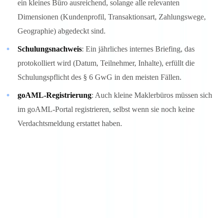
ein kleines Büro ausreichend, solange alle relevanten
Dimensionen (Kundenprofil, Transaktionsart, Zahlungswege,
Geographie) abgedeckt sind.
Schulungsnachweis
: Ein jährliches internes Briefing, das
protokolliert wird (Datum, Teilnehmer, Inhalte), erfüllt die
Schulungspflicht des § 6 GwG in den meisten Fällen.
goAML-Registrierung
: Auch kleine Maklerbüros müssen sich
im goAML-Portal registrieren, selbst wenn sie noch keine
Verdachtsmeldung erstattet haben.
Der
Immobilienverband Deutschland (IVD)
und der
Zentraler
Immobilien Ausschuss (ZIA)
bieten ihren Mitgliedern
Musterunterlagen und Schulungsangebote für die GwG-Umsetzung
an.