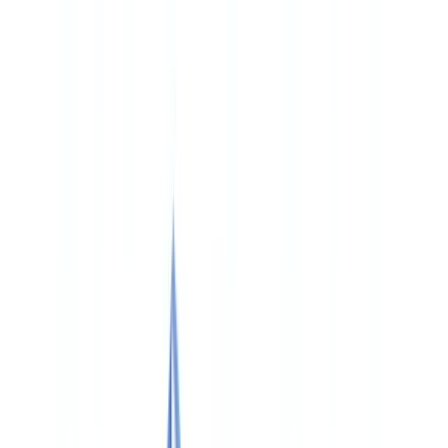
🇧🇪
Belgique
🇨🇭
Suisse
🇬🇧
United Kingdom
🇮🇪
Ireland
🇪🇸
España
🇵🇹
Portugal
🇳🇱
Nederland
🇩🇪
Deutschland
Americas
🇺🇸
United States
🇨🇦
Canada (EN)
🇨🇦
Canada (FR)
🇧🇷
Brasil
🇲🇽
México
Oceania
🇦🇺
Australia