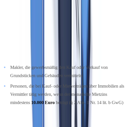
rechtskonformen Umsetzung.
Wer ist Verpflichteter nach dem GwG?
§ 2 Abs. 1 Nr. 14 GwG
nennt ausdrücklich
Immobilienmakler
als
Verpflichtete. Die Pflichten gelten für:
Makler, die gewerbsmäßig den Kauf oder Verkauf von
Grundstücken und Gebäuden vermitteln
Personen, die bei Kauf- oder Mietverträgen über Immobilien als
Vermittler tätig werden, wenn der monatliche Mietzins
mindestens
10.000 Euro
beträgt (§ 2 Abs. 1 Nr. 14 lit. b GwG)
Reine Hausverwaltungen ohne Vermittlungstätigkeit sowie
Sachverständige, die ausschließlich Bewertungen ohne