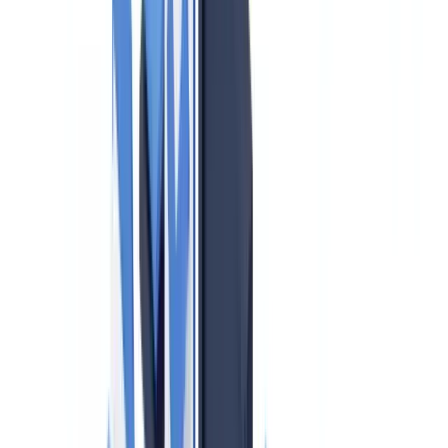
Aufsicht: Dezentrale Struktur in Deutschland
Die fünf Kernpflichten für Immobilienmakler
1. Identifizierung und Überprüfung der Vertragsparteien
2. Ermittlung des wirtschaftlich Berechtigten (UBO)
3. Abklärung der Herkunft der Mittel
4. Verdachtsmeldung über das goAML-Portal
5. Aufbewahrungspflichten
Geldwäsche-Zentralregister: Neue Pflicht ab 1. Januar 2026
Risikoanalyse: Jährliche Pflicht
Schulungspflichten nach § 6 GwG
Bußgelder und Sanktionen
Besonderheiten bei Luxusimmobilien und gewerblichen
Transaktionen
Praktische Umsetzung für kleinere Maklerbüros
CheckFile und GwG-konformes Arbeiten
Häufig gestellte Fragen
Welche Behörde prüft Immobilienmakler auf GwG-Naleving?
Gilt das Geldwäsche-Zentralregister für alle Transaktionen?