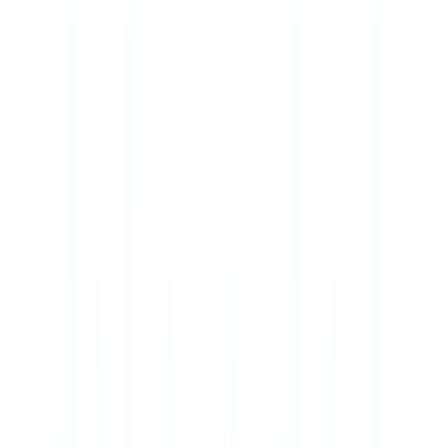
Americas
🇺🇸
United States
🇨🇦
Canada (EN)
🇨🇦
Canada (FR)
🇧🇷
Brasil
🇲🇽
México
Oceania
🇦🇺
Australia
Demo anfordern
🇩🇪
DE
Europe
🇫🇷
France