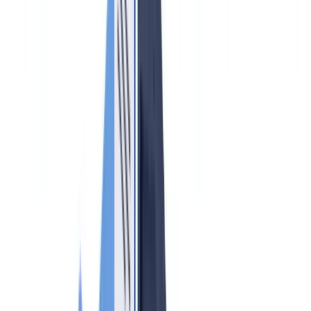
🇳🇱
Nederland
🇩🇪
Deutschland
Americas
🇺🇸
United States
🇨🇦
Canada (EN)
🇨🇦
Canada (FR)
🇧🇷
Brasil
🇲🇽
México
Oceania
🇦🇺
Australia
Demo anfordern
Startseite
Blog
Geldwäsche-Compliance für Immobilienmakler 2026: