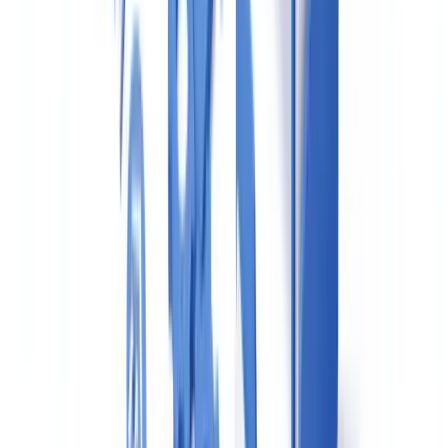
Das
Schweigegebot
(§ 47 GwG) verbietet es dem Makler, die
betroffene Person über die Meldung zu informieren oder die
Erstattung der Meldung zu gefährden.
5. Aufbewahrungspflichten
Alle im Rahmen der Sorgfaltspflichten erhobenen Dokumente
müssen
fünf Jahre aufbewahrt
werden (§ 8 GwG). Die
Aufbewahrungsfrist beginnt nach dem Ende der
Geschäftsbeziehung oder der Ausführung der Einzeltransaktion.
Bereit, Ihre Prüfungen zu automatisieren?
Kostenloses Pilotprojekt mit Ihren eigenen Dokumenten. Ergebnisse
in 48h.
Kostenloses Pilotprojekt anfragen