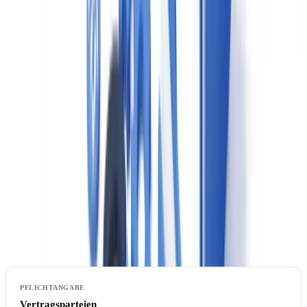
Geldwäsche-Zentralregister: Neue Pflicht ab 1.
Januar 2026
Das
Geldwäsche-Zentralregister (GwZR)
, eingeführt durch das
GwG-Änderungsgesetz 2025, verpflichtet Immobilienmakler ab
dem
1. Januar 2026
, alle Kauftransaktionen mit einem Kaufpreis
von mehr als
20.000 Euro
automatisch im Register zu erfassen.
Diese Pflicht gilt unabhängig davon, ob ein Verdacht besteht.
Die Meldung erfolgt im Rahmen der regulären
Transaktionsdokumentation und umfasst:
Vertragsparteien