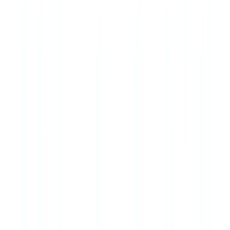
Häufig gestellte Fragen
Welche Behörde prüft Immobilienmakler auf GwG-
Naleving?
Die Aufsicht liegt bei den zuständigen
Landesbehörden
(je nach
Bundesland: Landesdirektion, Regierungspräsidium oder
Bezirksregierung). Es gibt keine bundeseinheitliche
Aufsichtsbehörde für Immobilienmakler. Die FIU beim Zoll ist für
Verdachtsmeldungen zuständig.
Gilt das Geldwäsche-Zentralregister für alle
Transaktionen?
Das Zentralregister ist für alle Kauftransaktionen mit einem
Kaufpreis von mehr als 20.000 Euro zu befüllen, unabhängig vom
Bestehen eines konkreten Geldwäscheverdachts.