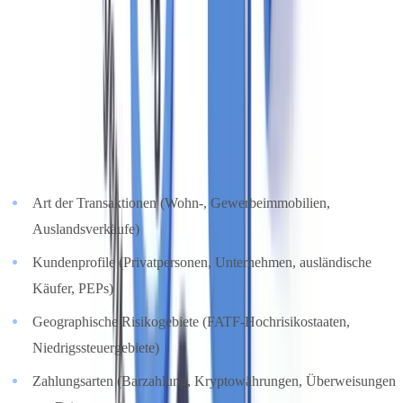
Risikoanalyse: Jährliche Pflicht
Das GwG (§ 5) verpflichtet jeden Verpflichteten zur Durchführung
und regelmäßigen Aktualisierung einer
schriftlichen Risikoanalyse
,
die spezifisch auf das Geschäftsmodell des Maklers zugeschnitten
ist. Die Analyse muss die folgenden Risikodimensionen abdecken:
Art der Transaktionen (Wohn-, Gewerbeimmobilien,
Auslandsverkäufe)
Kundenprofile (Privatpersonen, Unternehmen, ausländische
Käufer, PEPs)
Geographische Risikogebiete (FATF-Hochrisikostaaten,
Niedrigssteuergebiete)
Zahlungsarten (Barzahlung, Kryptowährungen, Überweisungen