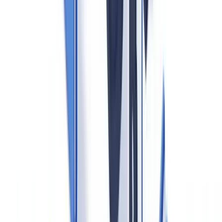
Die
Financial Intelligence Unit (FIU)
beim Zoll ist die zentrale
Einrichtung für den Empfang und die Auswertung von
Verdachtsmeldungen.
Die fünf Kernpflichten für Immobilienmakler
1. Identifizierung und Überprüfung der Vertragsparteien
Vor dem Zustandekommen einer Geschäftsbeziehung muss der
Makler die Identität von Käufern und Verkäufern feststellen und
überprüfen. Für natürliche Personen: gültiger Personalausweis oder
Reisepass. Für juristische Personen: aktueller Handelsregisterauszug
sowie Identifizierung des
wirtschaftlich Berechtigten
gemäß §§
10–17 GwG.