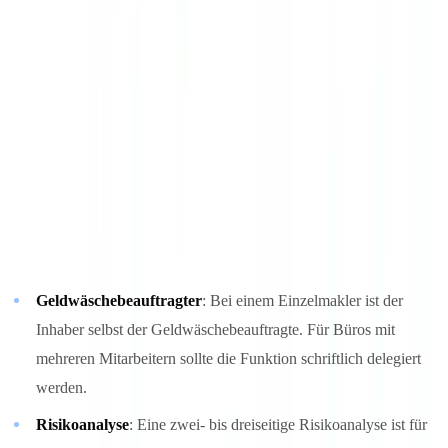
nicht automatisch von den Pflichten ausgenommen — der Makler
muss prüfen, ob der Fonds selbst GwG-verpflichtet ist und ob die
Erwerberstruktur transparent ist.
Praktische Umsetzung für kleinere Maklerbüros
Kleine Maklerbüros stehen vor der Herausforderung, die GwG-
Anforderungen mit begrenzten Ressourcen umzusetzen. Wichtige
Punkte für die pragmatische Compliance:
Geldwäschebeauftragter
: Bei einem Einzelmakler ist der
Inhaber selbst der Geldwäschebeauftragte. Für Büros mit
mehreren Mitarbeitern sollte die Funktion schriftlich delegiert
werden.
Risikoanalyse
: Eine zwei- bis dreiseitige Risikoanalyse ist für