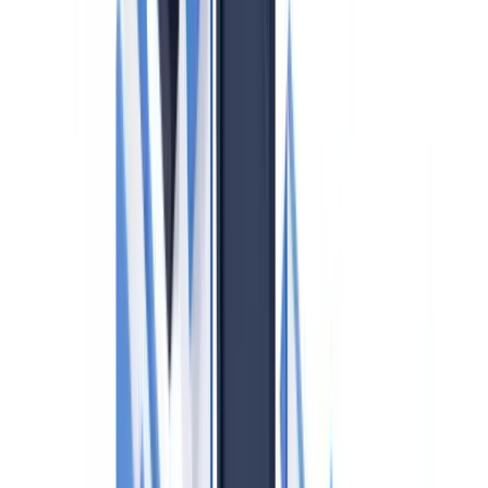
Was passiert, wenn der Makler keine Risikoanalyse hat?
Muss der Käufer über eine Verdachtsmeldung informiert
werden?
Wie oft muss die Risikoanalyse aktualisiert werden?
Inhaltsverzeichnis
Wer ist Verpflichteter nach dem GwG?
Aufsicht: Dezentrale Struktur in Deutschland
Die fünf Kernpflichten für Immobilienmakler
1. Identifizierung und Überprüfung der Vertragsparteien
2. Ermittlung des wirtschaftlich Berechtigten (UBO)
3. Abklärung der Herkunft der Mittel
4. Verdachtsmeldung über das goAML-Portal
5. Aufbewahrungspflichten
Geldwäsche-Zentralregister: Neue Pflicht ab 1. Januar 2026
Risikoanalyse: Jährliche Pflicht
Schulungspflichten nach § 6 GwG