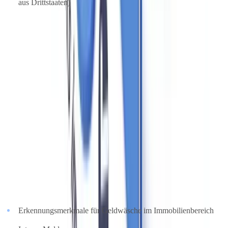
aus Drittstaaten)
Kein standardisiertes Template existiert — die Risikoanalyse muss
individuell auf das konkrete Geschäft des Maklers zugeschnitten
sein. Die zuständige Landesbehörde kann die Vorlage während
einer Prüfung anfordern.
Schulungspflichten nach § 6 GwG
Alle Mitarbeiter mit Kundenkontakt müssen regelmäßig über
Geldwäscheprävention informiert und geschult werden. Die
Schulungen müssen dokumentiert werden (Datum, Dauer, Inhalt,
Teilnehmerliste) und mindestens folgende Inhalte abdecken:
Erkennungsmerkmale für Geldwäsche im Immobilienbereich