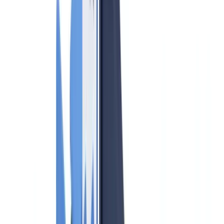
GwG-Pflichten und Leitfaden
Compliance
8
min
Lesezeit
Geldwäsche-Compliance für
Immobilienmakler 2026: GwG-Pflichten
und Leitfaden
Vollständiger Leitfaden zu GwG-Pflichten für Immobilienmakler
2026: Risikoanalyse, goAML-Meldungen, Zentralregister und
Sanktionen bei Verstößen.
Das CheckFile-Team
·
28. Mai 2026
Inhaltsverzeichnis
Wer ist Verpflichteter nach dem GwG?