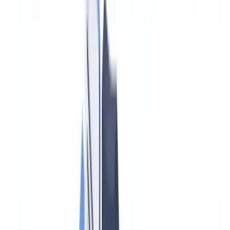
Bauwesen
Transport & Logistik
Zeitarbeit & Rekrutierung
Kundenreferenz
Preise
Sicherheit
Vergleich
Blog
Ressourcen
Glossar
Länderleitfäden
Checklisten
ROI-Rechner
🇩🇪
DE
Europe
🇫🇷
France
🇧🇪
Belgique
🇨🇭
Suisse
🇬🇧
United Kingdom
🇮🇪
Ireland
🇪🇸
España
🇵🇹
Portugal