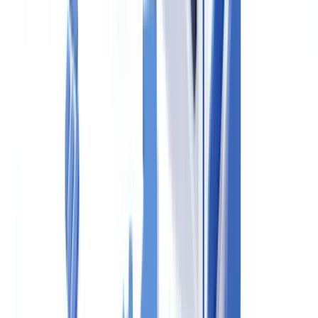
Der Makler muss sich über die
Herkunft der zur Transaktion
verwendeten Mittel
informieren, insbesondere bei Barzahlungen
oder Überweisungen aus Drittstaaten. Nachweise können umfassen:
Kontoauszüge, Erbschaftsdokumente, Verkaufserlösnachweise,
Schenkungsverträge.
Barzahlungen im Immobilienbereich
sind seit dem GwG-
Änderungsgesetz 2020 auf
maximal 10.000 Euro
begrenzt, wenn
der Käufer keine natürliche Person ist, die für eigene Rechnung
handelt. Für Käufe durch Unternehmen oder bei Transaktionen mit
Bezug zu Hochrisikodrittstaaten gelten noch strengere Maßstäbe.
4. Verdachtsmeldung über das goAML-Portal
Seit
März 2026
ist die elektronische Übermittlung von
Verdachtsmeldungen über das
goAML-Webportal
der FIU