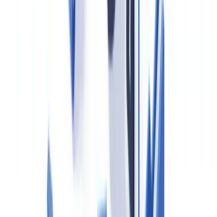
CheckFile unterstützt die Verifikation von über 3.200
Dokumententypen in 32 Jurisdiktionen und ermöglicht die
automatisierte Überprüfung von Ausweisdokumenten und
Nachweisen.
2. Ermittlung des wirtschaftlich Berechtigten (UBO)
Bei juristischen Personen oder Personengesellschaften muss der
Makler jede natürliche Person ermitteln, die direkt oder indirekt
mehr als
25 Prozent der Kapitalanteile oder der Stimmrechte
hält oder auf vergleichbare Weise Kontrolle ausübt. Die Einsicht in
das
Transparenzregister
ist Pflicht, ersetzt aber nicht die
eigenständige kritische Würdigung der Angaben.
3. Abklärung der Herkunft der Mittel