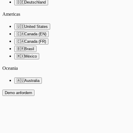
🇩🇪
Deutschland
Americas
🇺🇸
United States
🇨🇦
Canada (EN)
🇨🇦
Canada (FR)
🇧🇷
Brasil
🇲🇽
México
Oceania
🇦🇺
Australia
Demo anfordern