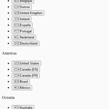
🇧🇪
Belgique
🇨🇭
Suisse
🇬🇧
United Kingdom
🇮🇪
Ireland
🇪🇸
España
🇵🇹
Portugal
🇳🇱
Nederland
🇩🇪
Deutschland
Americas
🇺🇸
United States
🇨🇦
Canada (EN)
🇨🇦
Canada (FR)
🇧🇷
Brasil
🇲🇽
México
Oceania
🇦🇺
Australia