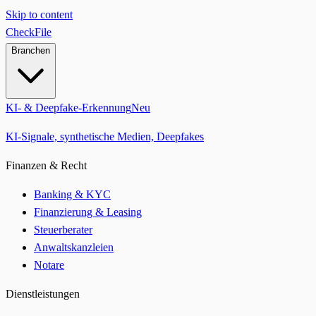
Skip to content
CheckFile
Branchen
KI- & Deepfake-Erkennung
Neu
KI-Signale, synthetische Medien, Deepfakes
Finanzen & Recht
Banking & KYC
Finanzierung & Leasing
Steuerberater
Anwaltskanzleien
Notare
Dienstleistungen