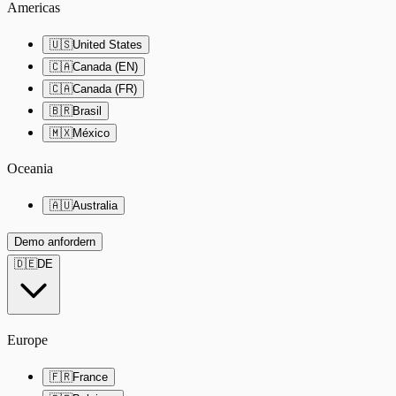
Americas
🇺🇸
United States
🇨🇦
Canada (EN)
🇨🇦
Canada (FR)
🇧🇷
Brasil
🇲🇽
México
Oceania
🇦🇺
Australia
Demo anfordern
🇩🇪
DE
Europe
🇫🇷
France