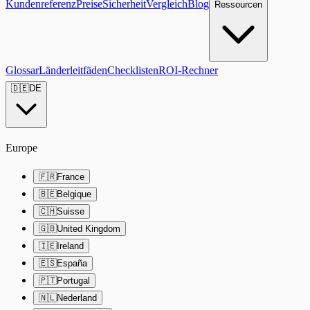
Kundenreferenz
Preise
Sicherheit
Vergleich
Blog
Ressourcen
Glossar
Länderleitfäden
Checklisten
ROI-Rechner
🇩🇪
DE
Europe
🇫🇷
France
🇧🇪
Belgique
🇨🇭
Suisse
🇬🇧
United Kingdom
🇮🇪
Ireland
🇪🇸
España
🇵🇹
Portugal
🇳🇱
Nederland