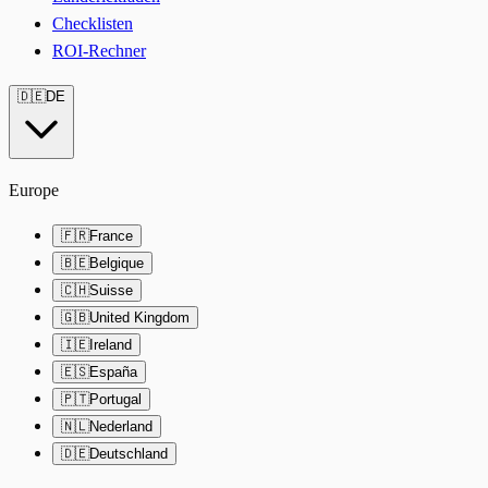
Checklisten
ROI-Rechner
🇩🇪
DE
Europe
🇫🇷
France
🇧🇪
Belgique
🇨🇭
Suisse
🇬🇧
United Kingdom
🇮🇪
Ireland
🇪🇸
España
🇵🇹
Portugal
🇳🇱
Nederland
🇩🇪
Deutschland