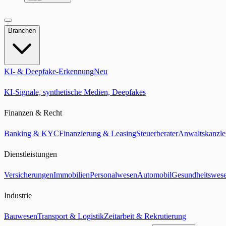
Branchen
KI- & Deepfake-Erkennung
Neu
KI-Signale, synthetische Medien, Deepfakes
Finanzen & Recht
Banking & KYC
Finanzierung & Leasing
Steuerberater
Anwaltskanzle
Dienstleistungen
Versicherungen
Immobilien
Personalwesen
Automobil
Gesundheitswes
Industrie
Bauwesen
Transport & Logistik
Zeitarbeit & Rekrutierung