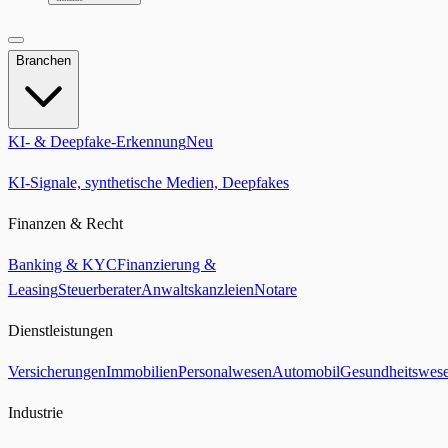
Branchen
KI- & Deepfake-Erkennung
Neu
KI-Signale, synthetische Medien, Deepfakes
Finanzen & Recht
Banking & KYC
Finanzierung &
Leasing
Steuerberater
Anwaltskanzleien
Notare
Dienstleistungen
Versicherungen
Immobilien
Personalwesen
Automobil
Gesundheitswes
Industrie