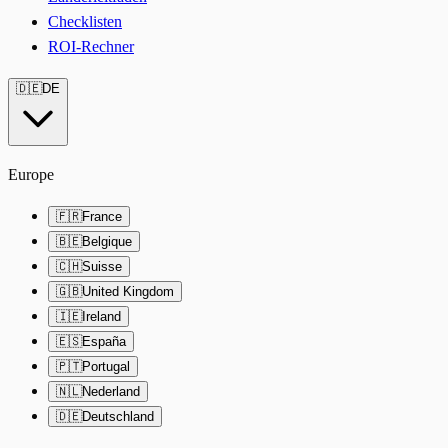
Checklisten
ROI-Rechner
🇩🇪
DE
Europe
🇫🇷
France
🇧🇪
Belgique
🇨🇭
Suisse
🇬🇧
United Kingdom
🇮🇪
Ireland
🇪🇸
España
🇵🇹
Portugal
🇳🇱
Nederland
🇩🇪
Deutschland