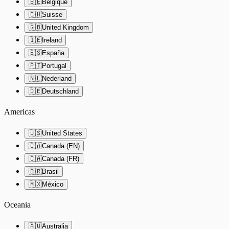
🇧🇪
Belgique
🇨🇭
Suisse
🇬🇧
United Kingdom
🇮🇪
Ireland
🇪🇸
España
🇵🇹
Portugal
🇳🇱
Nederland
🇩🇪
Deutschland
Americas
🇺🇸
United States
🇨🇦
Canada (EN)
🇨🇦
Canada (FR)
🇧🇷
Brasil
🇲🇽
México
Oceania
🇦🇺
Australia