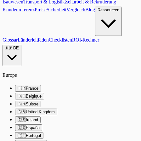
Bauwesen
Transport & Logistik
Zeitarbeit & Rekrutierung
Kundenreferenz
Preise
Sicherheit
Vergleich
Blog
Ressourcen
Glossar
Länderleitfäden
Checklisten
ROI-Rechner
🇩🇪
DE
Europe
🇫🇷
France
🇧🇪
Belgique
🇨🇭
Suisse
🇬🇧
United Kingdom
🇮🇪
Ireland
🇪🇸
España
🇵🇹
Portugal