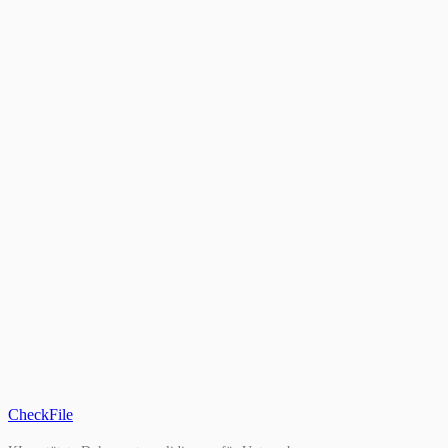
Weniger als 500
500 – 2.000
2.000 – 10.000
Mehr als 10.000
1,2M+
Dokumente verarbeitet
93%
Zeitersparnis
CheckFile