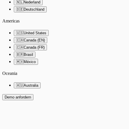
🇳🇱
Nederland
🇩🇪
Deutschland
Americas
🇺🇸
United States
🇨🇦
Canada (EN)
🇨🇦
Canada (FR)
🇧🇷
Brasil
🇲🇽
México
Oceania
🇦🇺
Australia
Demo anfordern