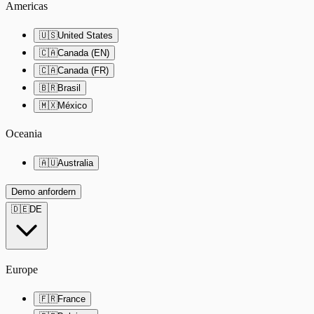
Americas
🇺🇸
United States
🇨🇦
Canada (EN)
🇨🇦
Canada (FR)
🇧🇷
Brasil
🇲🇽
México
Oceania
🇦🇺
Australia
Demo anfordern
🇩🇪
DE
Europe
🇫🇷
France