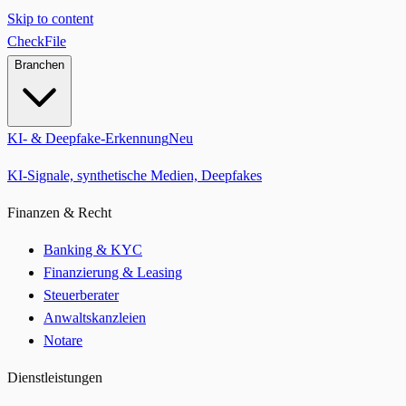
Skip to content
CheckFile
Branchen
KI- & Deepfake-Erkennung
Neu
KI-Signale, synthetische Medien, Deepfakes
Finanzen & Recht
Banking & KYC
Finanzierung & Leasing
Steuerberater
Anwaltskanzleien
Notare
Dienstleistungen