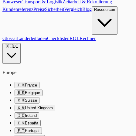
Bauwesen
Transport & Logistik
Zeitarbeit & Rekrutierung
Kundenreferenz
Preise
Sicherheit
Vergleich
Blog
Ressourcen
Glossar
Länderleitfäden
Checklisten
ROI-Rechner
🇩🇪
DE
Europe
🇫🇷
France
🇧🇪
Belgique
🇨🇭
Suisse
🇬🇧
United Kingdom
🇮🇪
Ireland
🇪🇸
España
🇵🇹
Portugal