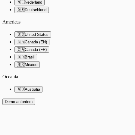
🇳🇱
Nederland
🇩🇪
Deutschland
Americas
🇺🇸
United States
🇨🇦
Canada (EN)
🇨🇦
Canada (FR)
🇧🇷
Brasil
🇲🇽
México
Oceania
🇦🇺
Australia
Demo anfordern