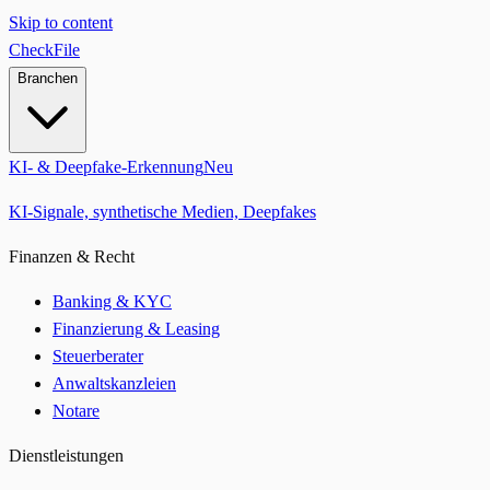
Skip to content
CheckFile
Branchen
KI- & Deepfake-Erkennung
Neu
KI-Signale, synthetische Medien, Deepfakes
Finanzen & Recht
Banking & KYC
Finanzierung & Leasing
Steuerberater
Anwaltskanzleien
Notare
Dienstleistungen