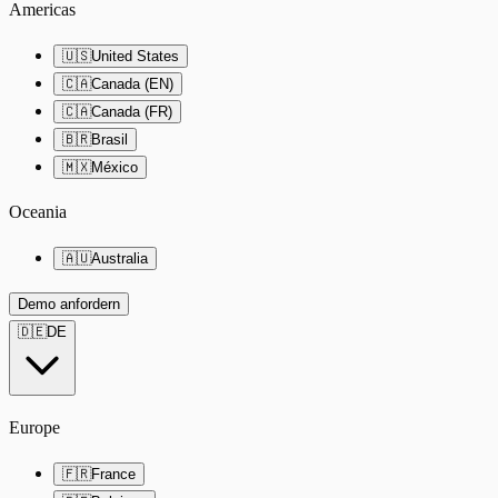
Americas
🇺🇸
United States
🇨🇦
Canada (EN)
🇨🇦
Canada (FR)
🇧🇷
Brasil
🇲🇽
México
Oceania
🇦🇺
Australia
Demo anfordern
🇩🇪
DE
Europe
🇫🇷
France