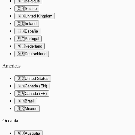
🇧🇪
Belgique
🇨🇭
Suisse
🇬🇧
United Kingdom
🇮🇪
Ireland
🇪🇸
España
🇵🇹
Portugal
🇳🇱
Nederland
🇩🇪
Deutschland
Americas
🇺🇸
United States
🇨🇦
Canada (EN)
🇨🇦
Canada (FR)
🇧🇷
Brasil
🇲🇽
México
Oceania
🇦🇺
Australia