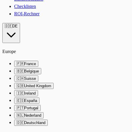
Checklisten
ROI-Rechner
🇩🇪
DE
Europe
🇫🇷
France
🇧🇪
Belgique
🇨🇭
Suisse
🇬🇧
United Kingdom
🇮🇪
Ireland
🇪🇸
España
🇵🇹
Portugal
🇳🇱
Nederland
🇩🇪
Deutschland