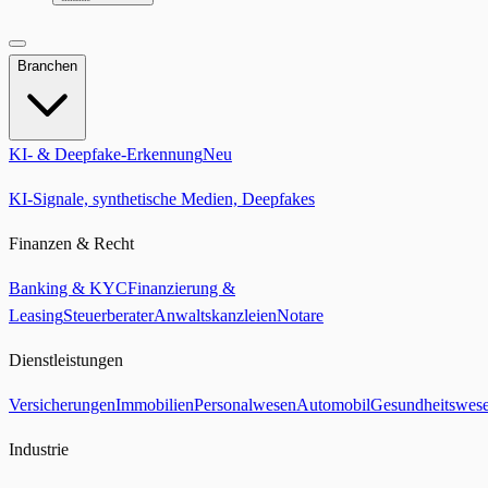
Branchen
KI- & Deepfake-Erkennung
Neu
KI-Signale, synthetische Medien, Deepfakes
Finanzen & Recht
Banking & KYC
Finanzierung &
Leasing
Steuerberater
Anwaltskanzleien
Notare
Dienstleistungen
Versicherungen
Immobilien
Personalwesen
Automobil
Gesundheitswes
Industrie