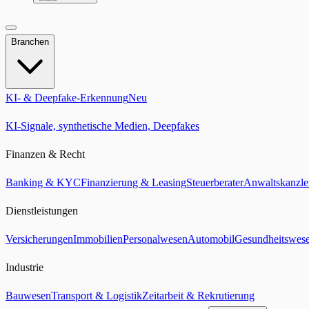
Branchen
KI- & Deepfake-Erkennung
Neu
KI-Signale, synthetische Medien, Deepfakes
Finanzen & Recht
Banking & KYC
Finanzierung & Leasing
Steuerberater
Anwaltskanzle
Dienstleistungen
Versicherungen
Immobilien
Personalwesen
Automobil
Gesundheitswes
Industrie
Bauwesen
Transport & Logistik
Zeitarbeit & Rekrutierung