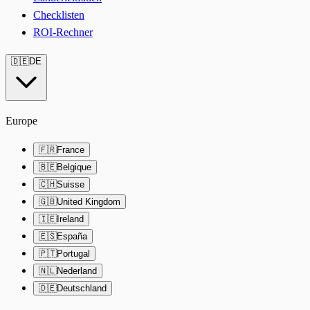
Checklisten
ROI-Rechner
🇩🇪
DE
Europe
🇫🇷
France
🇧🇪
Belgique
🇨🇭
Suisse
🇬🇧
United Kingdom
🇮🇪
Ireland
🇪🇸
España
🇵🇹
Portugal
🇳🇱
Nederland
🇩🇪
Deutschland