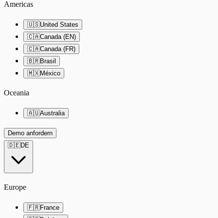
Americas
🇺🇸
United States
🇨🇦
Canada (EN)
🇨🇦
Canada (FR)
🇧🇷
Brasil
🇲🇽
México
Oceania
🇦🇺
Australia
Demo anfordern
🇩🇪
DE
Europe
🇫🇷
France