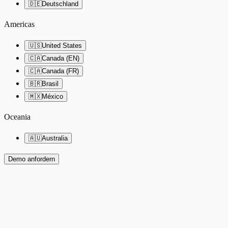
🇩🇪
Deutschland
Americas
🇺🇸
United States
🇨🇦
Canada (EN)
🇨🇦
Canada (FR)
🇧🇷
Brasil
🇲🇽
México
Oceania
🇦🇺
Australia
Demo anfordern