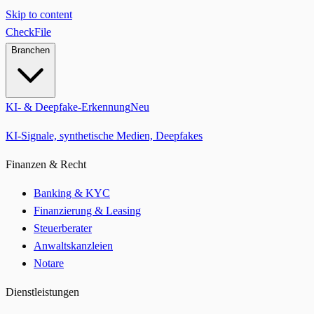
Skip to content
CheckFile
Branchen
KI- & Deepfake-Erkennung
Neu
KI-Signale, synthetische Medien, Deepfakes
Finanzen & Recht
Banking & KYC
Finanzierung & Leasing
Steuerberater
Anwaltskanzleien
Notare
Dienstleistungen