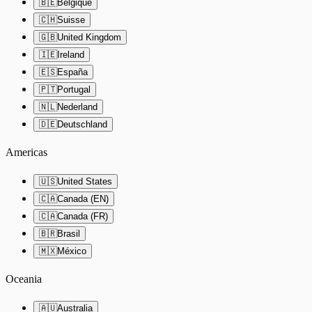
🇧🇪
Belgique
🇨🇭
Suisse
🇬🇧
United Kingdom
🇮🇪
Ireland
🇪🇸
España
🇵🇹
Portugal
🇳🇱
Nederland
🇩🇪
Deutschland
Americas
🇺🇸
United States
🇨🇦
Canada (EN)
🇨🇦
Canada (FR)
🇧🇷
Brasil
🇲🇽
México
Oceania
🇦🇺
Australia