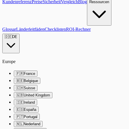
Kundenreferenz
Preise
Sicherheit
Vergleich
Blog
Ressourcen
Glossar
Länderleitfäden
Checklisten
ROI-Rechner
🇩🇪
DE
Europe
🇫🇷
France
🇧🇪
Belgique
🇨🇭
Suisse
🇬🇧
United Kingdom
🇮🇪
Ireland
🇪🇸
España
🇵🇹
Portugal
🇳🇱
Nederland