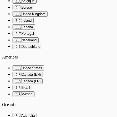
🇧🇪
Belgique
🇨🇭
Suisse
🇬🇧
United Kingdom
🇮🇪
Ireland
🇪🇸
España
🇵🇹
Portugal
🇳🇱
Nederland
🇩🇪
Deutschland
Americas
🇺🇸
United States
🇨🇦
Canada (EN)
🇨🇦
Canada (FR)
🇧🇷
Brasil
🇲🇽
México
Oceania
🇦🇺
Australia