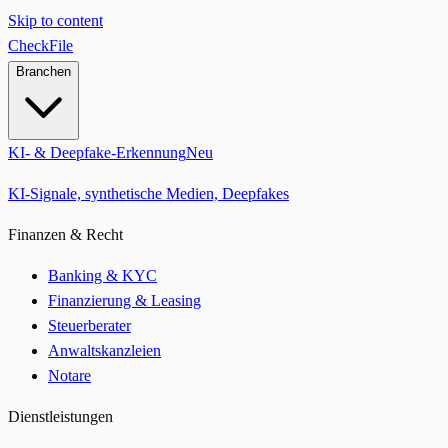
Skip to content
CheckFile
Branchen
KI- & Deepfake-Erkennung
Neu
KI-Signale, synthetische Medien, Deepfakes
Finanzen & Recht
Banking & KYC
Finanzierung & Leasing
Steuerberater
Anwaltskanzleien
Notare
Dienstleistungen