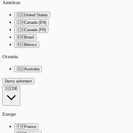
Americas
🇺🇸
United States
🇨🇦
Canada (EN)
🇨🇦
Canada (FR)
🇧🇷
Brasil
🇲🇽
México
Oceania
🇦🇺
Australia
Demo anfordern
🇩🇪
DE
Europe
🇫🇷
France