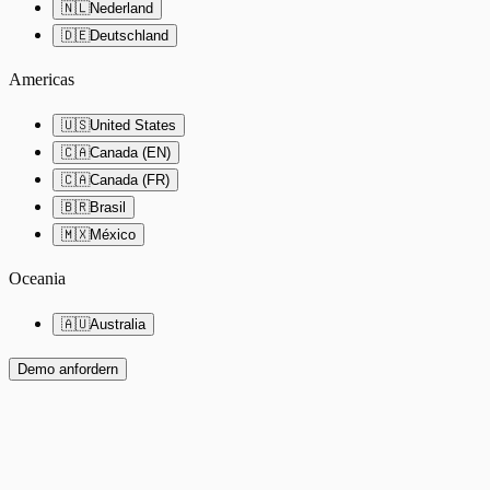
🇳🇱
Nederland
🇩🇪
Deutschland
Americas
🇺🇸
United States
🇨🇦
Canada (EN)
🇨🇦
Canada (FR)
🇧🇷
Brasil
🇲🇽
México
Oceania
🇦🇺
Australia
Demo anfordern