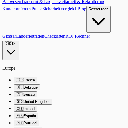
Bauwesen
Transport & Logistik
Zeitarbeit & Rekrutierung
Kundenreferenz
Preise
Sicherheit
Vergleich
Blog
Ressourcen
Glossar
Länderleitfäden
Checklisten
ROI-Rechner
🇩🇪
DE
Europe
🇫🇷
France
🇧🇪
Belgique
🇨🇭
Suisse
🇬🇧
United Kingdom
🇮🇪
Ireland
🇪🇸
España
🇵🇹
Portugal