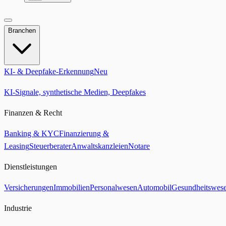
Branchen
KI- & Deepfake-Erkennung
Neu
KI-Signale, synthetische Medien, Deepfakes
Finanzen & Recht
Banking & KYC
Finanzierung &
Leasing
Steuerberater
Anwaltskanzleien
Notare
Dienstleistungen
Versicherungen
Immobilien
Personalwesen
Automobil
Gesundheitswes
Industrie