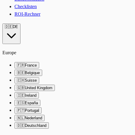
Checklisten
ROI-Rechner
🇩🇪
DE
Europe
🇫🇷
France
🇧🇪
Belgique
🇨🇭
Suisse
🇬🇧
United Kingdom
🇮🇪
Ireland
🇪🇸
España
🇵🇹
Portugal
🇳🇱
Nederland
🇩🇪
Deutschland