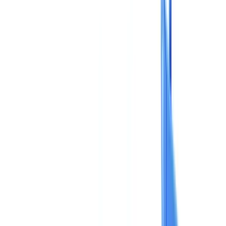
Checklisten
ROI-Rechner
🇩🇪
DE
Europe
🇫🇷
France
🇧🇪
Belgique
🇨🇭
Suisse
🇬🇧
United Kingdom
🇮🇪
Ireland
🇪🇸
España
🇵🇹
Portugal
🇳🇱
Nederland
🇩🇪
Deutschland