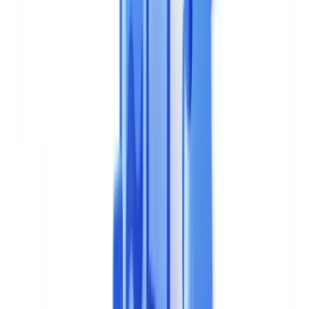
Geschäftsprozesse: Kunden-Onboarding, regulatorische
Compliance, Risikomanagement. Eine falsche Wahl bedeutet
Monate verschwendeter Implementierungszeit, versteckte Kosten
und technische Altlasten, die sich nur schwer beseitigen lassen.
Dieser Ratgeber strukturiert Ihren Auswahlprozess anhand
objektiver, messbarer Kriterien.
Die 8 wesentlichen Bewertungskriterien
1. Extraktions- und Erkennungsgenauigkeit
Genauigkeit ist das grundlegende Kriterium. Ein Tool, das Daten
aus einem Dokument schlecht extrahiert, schafft mehr Probleme als
es löst: Falschpositive überlasten die Teams, Falschnegative lassen
Fehler durchschlüpfen.