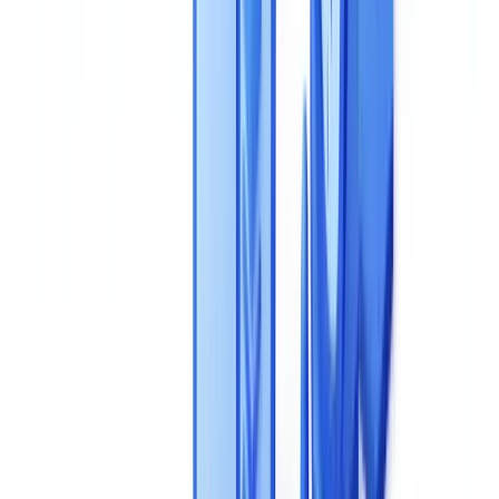
Wie lange dauert die typische Implementierung einer KI-
Dokumentenprüfungslösung?
Die richtige Wahl für Ihr Unternehmen treffen
Diesen Artikel zusammenfassen mit
ChatGPT
Claude
Perplexity
Gemini
Grok
Die Auswahl einer KI-Lösung zur Dokumentenprüfung gehört zu
den folgenreichsten Technologieentscheidungen, die Ihre
Compliance- und Operations-Teams treffen werden. Eine falsche
Wahl bedeutet Monate verlorener Implementierungszeit, versteckte
Kosten und technische Altlasten, die sich auf jeden
Geschäftsprozess auswirken. Dieser Kaufratgeber strukturiert Ihre
Evaluation anhand von acht objektiven, messbaren Kriterien – von
der Extraktionsgenauigkeit und Betrugserkennung bis hin zur
DSGVO-Konformität und den
Gesamtbetriebskosten
– damit Sie
Lösungen auf gleicher Basis vergleichen und die Fehler vermeiden