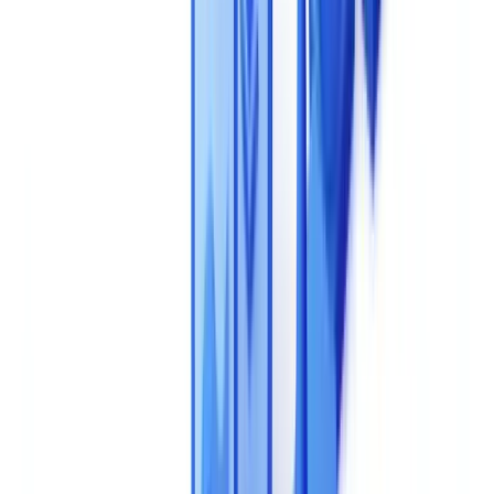
können, die die meisten Beschaffungsprozesse entgleisen lassen.
Dieser Artikel dient ausschließlich zu Informationszwecken
und stellt keine rechtliche, finanzielle oder regulatorische
Beratung dar. Die regulatorischen Verweise sind zum
Veröffentlichungsdatum aktuell. Wenden Sie sich an einen
qualifizierten Fachmann für eine auf Ihre Situation
zugeschnittene Beratung.
Diese Entscheidung bindet Sie für Jahre – treffen
Sie sie richtig
Eine KI-Lösung zur Dokumentenprüfung sitzt im Kern Ihrer