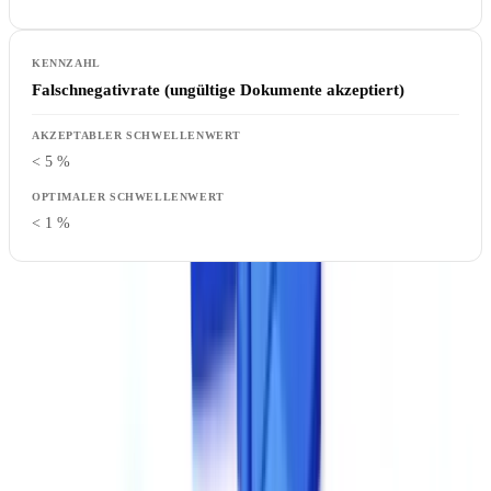
Falschnegativrate (ungültige Dokumente akzeptiert)
< 5 %
< 1 %
Wie Sie testen
: Fordern Sie einen Test mit Ihren eigenen
Dokumenten. Benchmarks auf standardisierten Datensätzen spiegeln
nicht die Realität Ihrer Anwendungsfälle wider. Bereiten Sie einen
Stapel von 50 bis 100 repräsentativen Dokumenten vor,
einschließlich schwieriger Fälle (schlechte Scans, handschriftliche
Dokumente, untypische Formate).