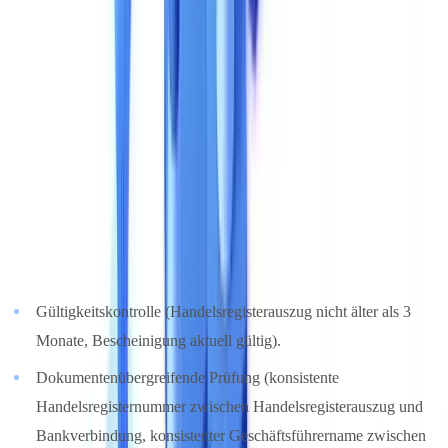
Felder für jeden Dokumententyp an und prüfen Sie, ob diese Ihren
Geschäftsanforderungen entsprechen.
3. Prüf- und Compliance-Funktionen
Datenextraktion ist nur der erste Schritt. Der eigentliche Wert einer
Lösung liegt in ihrer Fähigkeit, die Gültigkeit und Konsistenz von
Dokumenten zu überprüfen.
Wesentliche Prüfungen
:
Gültigkeitskontrolle (Handelsregisterauszug nicht älter als 3
Monate, Bescheinigung aktuell gültig).
Dokumentenübergreifende Prüfung (konsistente
Handelsregisternummer zwischen Handelsregisterauszug und
Bankverbindung, konsistenter Geschäftsführername zwischen