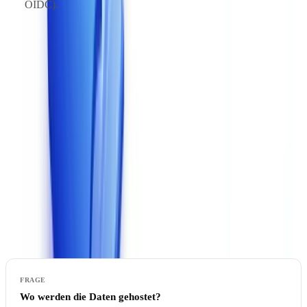
OIDC).
Die Qualität der API-Dokumentation und die Verfügbarkeit einer
Testumgebung (Sandbox) sind zuverlässige Indikatoren für den
Reifegrad einer Lösung.
6. DSGVO-Konformität und Datenhosting
Dieses Kriterium ist nicht verhandelbar für jede Organisation, die
Dokumente mit personenbezogenen Daten verarbeitet – und das
betrifft praktisch jeden Anwendungsfall.
Fragen, die Sie stellen müssen
:
Wo werden die Daten gehostet?