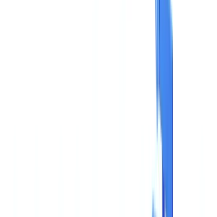
Americas
🇺🇸
United States
🇨🇦
Canada (EN)
🇨🇦
Canada (FR)
🇧🇷
Brasil
🇲🇽
México
Oceania
🇦🇺
Australia
Demo anfordern
🇩🇪
DE
Europe
🇫🇷
France