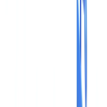
Bauwesen
Transport & Logistik
Zeitarbeit & Rekrutierung
Kundenreferenz
Preise
Sicherheit
Vergleich
Blog
Ressourcen
Glossar
Länderleitfäden
Checklisten
ROI-Rechner
🇩🇪
DE
Europe
🇫🇷
France
🇧🇪
Belgique
🇨🇭
Suisse
🇬🇧
United Kingdom
🇮🇪
Ireland
🇪🇸
España
🇵🇹
Portugal