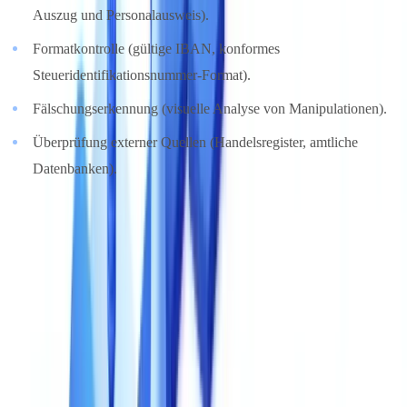
Auszug und Personalausweis).
Formatkontrolle (gültige IBAN, konformes
Steueridentifikationsnummer-Format).
Fälschungserkennung (visuelle Analyse von Manipulationen).
Überprüfung externer Quellen (Handelsregister, amtliche
Datenbanken).
Die fortschrittlichsten Lösungen bieten konfigurierbare
KYC-
Compliance
-Regeln: Sie definieren die für Ihre Akzeptanzrichtlinie
spezifischen Kontrollen, und die Plattform wendet sie automatisch
an.
4. Verarbeitungsgeschwindigkeit
Geschwindigkeit beeinflusst direkt die Benutzererfahrung und die