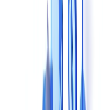
KI-Dokumentenprüfungslösung?
Warum sollte man KI-Dokumentenprüfungslösungen mit
eigenen Dokumenten testen statt mit Demo-Dateien?
Was sind typische versteckte Kosten bei KI-
Dokumentenprüfungslösungen?
Wie lange dauert die typische Implementierung einer KI-
Dokumentenprüfungslösung?
Die richtige Wahl für Ihr Unternehmen treffen
Inhaltsverzeichnis
Diese Entscheidung bindet Sie für Jahre – treffen Sie sie
richtig
Die 8 wesentlichen Bewertungskriterien
1. Extraktions- und Erkennungsgenauigkeit
2. Unterstützte Dokumententypen
3. Prüf- und Compliance-Funktionen
4. Verarbeitungsgeschwindigkeit
5. Technische Integration