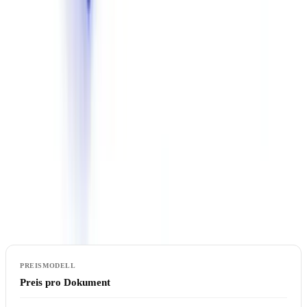
Lösungen, die auf US-basierten KI-APIs (GPT, Claude, Gemini)
ohne dediziertes europäisches Hosting aufbauen, stellen ein
Compliance-Risiko dar, wenn Dokumente personenbezogene Daten
enthalten. Stellen Sie sicher, dass die gesamte KI-Verarbeitung
vollständig auf europäischer Infrastruktur erfolgt.
7. Preismodell
Preisstrukturen variieren erheblich zwischen den Anbietern. Das
Verständnis der Kostenstruktur ist essenziell, um Ihr tatsächliches
Budget vorherzusagen.
Preis pro Dokument