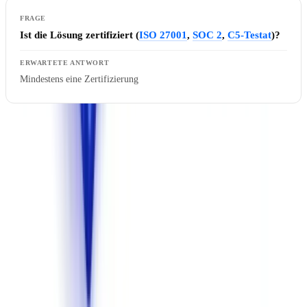
Ist die Lösung zertifiziert (
ISO 27001
,
SOC 2
,
C5-Testat
)?
Mindestens eine Zertifizierung
Warum europäisches Hosting wichtig ist
: Seit der Aufhebung des
Privacy Shield durch den Europäischen Gerichtshof (
Schrems-II-
Urteil, Rechtssache C-311/18
) ist die Übermittlung
personenbezogener Daten in die USA rechtlich prekär. Für
Ausweisdokumente, Finanzdaten und Unternehmensinformationen
ist das Hosting in der EU die einzige Option, die die rechtliche
Sicherheit
Ihrer Datenverarbeitung garantiert. Das
Bundesdatenschutzgesetz (BDSG) verschärft die Anforderungen
zusätzlich.