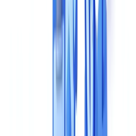
6. DSGVO-Konformität und Datenhosting
7. Preismodell
8. Support und Onboarding
Vergleichsrahmen: Lösungen objektiv bewerten
Fragen an Anbieter während einer Demo
Zur Technologie
Zur Compliance
Zur Praxisleistung
Zur Skalierbarkeit
5 häufige Fehler, die Sie vermeiden sollten
Empfohlene Auswahlmethodik
Häufig gestellte Fragen
Welches ist das wichtigste Kriterium bei der Auswahl einer
KI-Dokumentenprüfungslösung?
Warum sollte man KI-Dokumentenprüfungslösungen mit
eigenen Dokumenten testen statt mit Demo-Dateien?
Was sind typische versteckte Kosten bei KI-
Dokumentenprüfungslösungen?