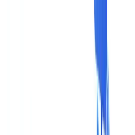
Branchen
KI- & Deepfake-Erkennung
Neu
KI-Signale, synthetische Medien, Deepfakes
Finanzen & Recht
Banking & KYC
Finanzierung &
Leasing
Steuerberater
Anwaltskanzleien
Notare
Dienstleistungen
Versicherungen
Immobilien
Personalwesen
Automobil
Gesundheitswes
Industrie