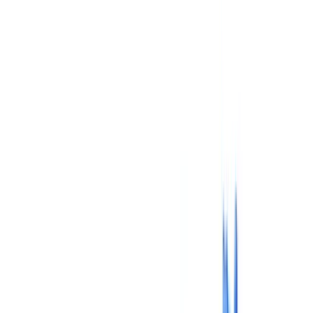
Versicherungen
Immobilien
Personalwesen
Automobil
Gesundheitswesen
Industrie
Bauwesen
Transport & Logistik
Zeitarbeit & Rekrutierung
Kundenreferenz
Preise
Sicherheit
Vergleich
Blog
Ressourcen
Glossar
Länderleitfäden