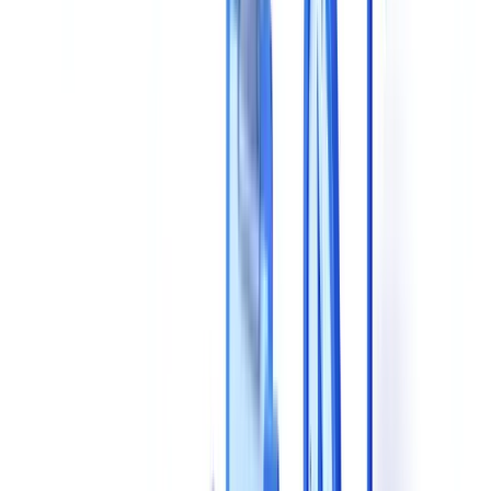
1. Extraktions- und Erkennungsgenauigkeit
2. Unterstützte Dokumententypen
3. Prüf- und Compliance-Funktionen
4. Verarbeitungsgeschwindigkeit
5. Technische Integration
6. DSGVO-Konformität und Datenhosting
7. Preismodell
8. Support und Onboarding
Vergleichsrahmen: Lösungen objektiv bewerten
Fragen an Anbieter während einer Demo
Zur Technologie
Zur Compliance
Zur Praxisleistung
Zur Skalierbarkeit
5 häufige Fehler, die Sie vermeiden sollten
Empfohlene Auswahlmethodik
Häufig gestellte Fragen
Welches ist das wichtigste Kriterium bei der Auswahl einer