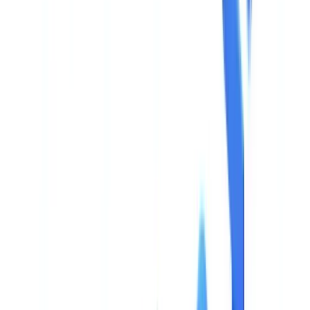
🇳🇱
Nederland
🇩🇪
Deutschland
Americas
🇺🇸
United States
🇨🇦
Canada (EN)
🇨🇦
Canada (FR)
🇧🇷
Brasil
🇲🇽
México
Oceania
🇦🇺
Australia
Demo anfordern
Startseite
Blog
KI-Dokumentenprüfung: Der vollständige Kaufratgeber