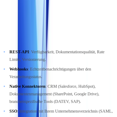
Eine Lösung zur Dokumentenprüfung muss sich nahtlos in Ihr
bestehendes technisches Ökosystem einfügen, ohne Datensilos zu
schaffen.
Zu überprüfende Integrationspunkte
:
REST-API
: Verfügbarkeit, Dokumentationsqualität, Rate
Limits, Versionierung.
Webhooks
: Echtzeitbenachrichtigungen über den
Verarbeitungsstatus.
Native Konnektoren
: CRM (Salesforce, HubSpot),
Dokumentenmanagement (SharePoint, Google Drive),
branchenspezifische Tools (DATEV, SAP).
SSO
: Integration mit Ihrem Unternehmensverzeichnis (SAML,