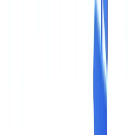
🇧🇪
Belgique
🇨🇭
Suisse
🇬🇧
United Kingdom
🇮🇪
Ireland
🇪🇸
España
🇵🇹
Portugal
🇳🇱
Nederland
🇩🇪
Deutschland
Americas
🇺🇸
United States
🇨🇦
Canada (EN)
🇨🇦
Canada (FR)
🇧🇷
Brasil
🇲🇽
México
Oceania
🇦🇺
Australia