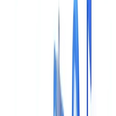
Leitfaden
12
min
Lesezeit
KI-Dokumentenprüfung: Der vollständige
Kaufratgeber
Umfassender Kaufratgeber für KI-Dokumentenprüfung: 8
Bewertungskriterien, Vergleichsrahmen, zentrale Fragen an Anbieter
und häufige Fehler vermeiden.
Das CheckFile-Team
·
15. Januar 2026
Inhaltsverzeichnis
Diese Entscheidung bindet Sie für Jahre – treffen Sie sie
richtig
Die 8 wesentlichen Bewertungskriterien