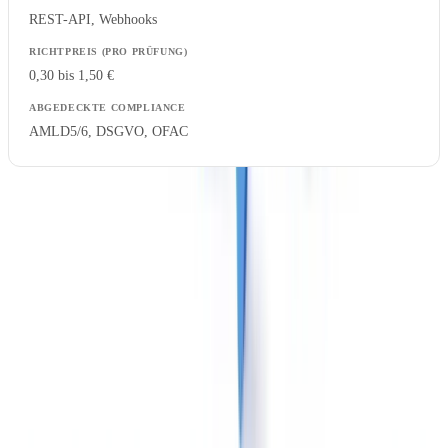
REST-API, Webhooks
0,30 bis 1,50 €
AMLD5/6, DSGVO, OFAC
Lesehinweise
: Die Preise sind Richtwerte und variieren je nach
Volumen, Vertragslaufzeit und gebuchten Modulen. Die
Bandbreiten spiegeln veröffentlichte Tarife und
Ausschreibungsrückmeldungen des europäischen Marktes 2025-
2026 wider.
Detailanalyse nach Kriterium