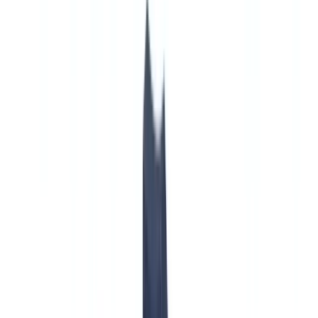
🇧🇪
Belgique
🇨🇭
Suisse
🇬🇧
United Kingdom
🇮🇪
Ireland
🇪🇸
España
🇵🇹
Portugal
🇳🇱
Nederland
🇩🇪
Deutschland
Americas
🇺🇸
United States
🇨🇦
Canada (EN)
🇨🇦
Canada (FR)
🇧🇷
Brasil
🇲🇽
México
Oceania
🇦🇺
Australia