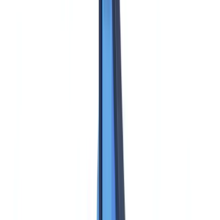
Bauwesen
Transport & Logistik
Zeitarbeit & Rekrutierung
Kundenreferenz
Preise
Sicherheit
Vergleich
Blog
Ressourcen
Glossar
Länderleitfäden
Checklisten
ROI-Rechner
🇩🇪
DE
Europe
🇫🇷
France
🇧🇪
Belgique
🇨🇭
Suisse
🇬🇧
United Kingdom
🇮🇪
Ireland
🇪🇸
España
🇵🇹
Portugal