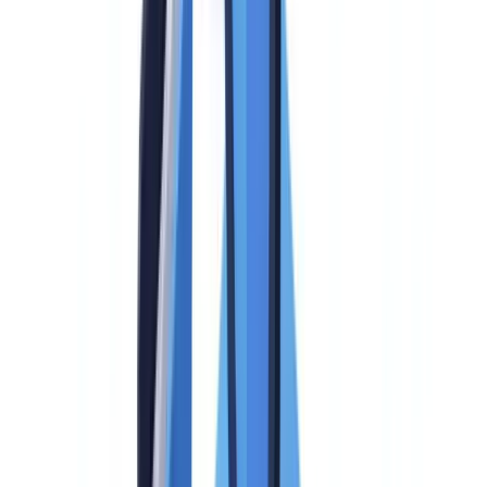
Spezifische regulatorische Anforderungen 2026
Vergleichsraster der 8 führenden Lösungen
Detailanalyse nach Kriterium
Identitätsprüfung: Biometrie vs. Dokumentenextraktion
KYB: Das Stiefkind der meisten Lösungen
PEP- und Sanktionsscreening: KI vs. Datenbanken
API und Integrationsfähigkeit
Budget: Preismodelle im Überblick
Modell 1: Preis pro Prüfung
Modell 2: Abonnement mit Kontingent
Modell 3: Enterprise-Lizenz
Versteckte Kosten
Auswahlkriterien nach Unternehmensprofil
Der Fall multinationaler Unternehmen
Typische Fehler bei der Auswahl
Fehler 1: Entscheidung auf Basis einer Standard-Demo
Fehler 2: Ausstiegskosten ignorieren
Fehler 3: Die Bedeutung des Supports unterschätzen