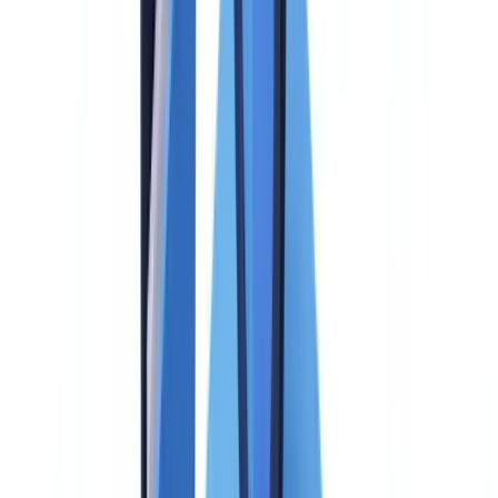
Fehler 4: Preise ohne Normalisierung vergleichen
Fehler 5: Lokale regulatorische Compliance vernachlässigen
Bereit, Ihre Prüfungen zu automatisieren?
Häufig gestellte Fragen
Welche KYC-Lösung ist die beste für ein deutsches KMU?
Was kostet eine KYC-Lösung für Unternehmen?
Einzellösung oder mehrere spezialisierte Lösungen?
Wie bewertet man die KI-Qualität einer KYC-Lösung?
Sind KYC-Lösungen DSGVO-konform?
Wie lang dauert die Implementierung einer KYC-Lösung?
Wie migriert man von einer bestehenden zu einer neuen
KYC-Lösung?
Diesen Artikel zusammenfassen mit
ChatGPT
Claude
Perplexity
Gemini
Grok
Ein Vergleich von KYC-Lösungen für Unternehmen bewertet
die Plattformen zur Identitätsprüfung und Kundenkonformität