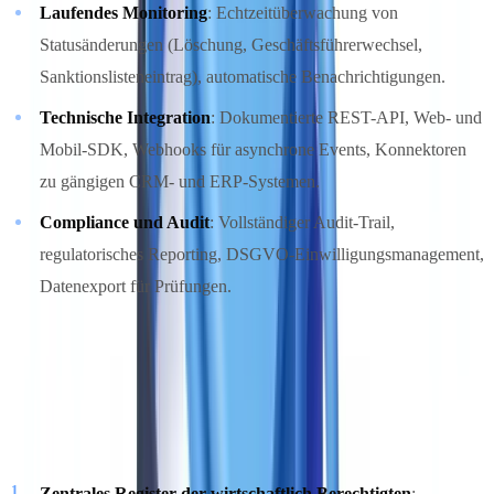
Laufendes Monitoring
: Echtzeitüberwachung von
Statusänderungen (Löschung, Geschäftsführerwechsel,
Sanktionslisteneintrag), automatische Benachrichtigungen.
Technische Integration
: Dokumentierte REST-API, Web- und
Mobil-SDK, Webhooks für asynchrone Events, Konnektoren
zu gängigen CRM- und ERP-Systemen.
Compliance und Audit
: Vollständiger Audit-Trail,
regulatorisches Reporting, DSGVO-Einwilligungsmanagement,
Datenexport für Prüfungen.
Spezifische regulatorische Anforderungen 2026
Das Inkrafttreten von AMLD6 bringt drei neue Anforderungen, die
jede Lösung adressieren muss:
Zentrales Register der wirtschaftlich Berechtigten
: