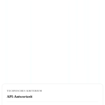
Die generalistischen Lösungen (Jumio, Sumsub, Veriff) integrieren
ein Basis-Screening, das für die regulatorischen Standardpflichten
ausreicht. Für Unternehmen mit erweiterten Anforderungen
(systemrelevante Banken, Vermögensverwalter) bleibt eine
dedizierte Screening-Lösung empfehlenswert, ob integriert oder
angebunden.
API und Integrationsfähigkeit
Die Qualität der API differenziert die Lösungen ebenso wie die
fachlichen Funktionalitäten. Technische Bewertungskriterien:
API-Antwortzeit