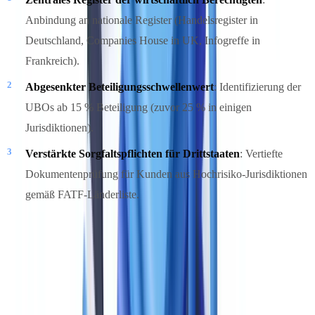
Anbindung an nationale Register (Handelsregister in
Deutschland, Companies House in UK, Infogreffe in
Frankreich).
Abgesenkter Beteiligungsschwellenwert
: Identifizierung der
UBOs ab 15 % Beteiligung (zuvor 25 % in einigen
Jurisdiktionen).
Verstärkte Sorgfaltspflichten für Drittstaaten
: Vertiefte
Dokumentenprüfung für Kunden aus Hochrisiko-Jurisdiktionen
gemäß FATF-Länderliste.
Vergleichsraster der 8 führenden Lösungen
Die folgende Tabelle vergleicht die Lösungen auf 7 funktionalen
Achsen. Die Bewertungen basieren auf öffentlicher