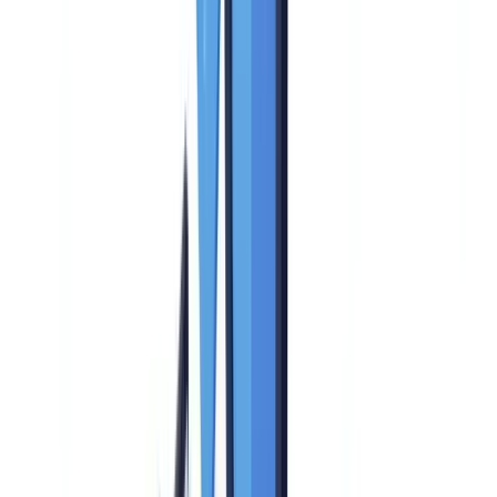
Minimaler Funktionsumfang
Spezifische regulatorische Anforderungen 2026
Vergleichsraster der 8 führenden Lösungen
Detailanalyse nach Kriterium
Identitätsprüfung: Biometrie vs. Dokumentenextraktion
KYB: Das Stiefkind der meisten Lösungen
PEP- und Sanktionsscreening: KI vs. Datenbanken
API und Integrationsfähigkeit
Budget: Preismodelle im Überblick
Modell 1: Preis pro Prüfung
Modell 2: Abonnement mit Kontingent
Modell 3: Enterprise-Lizenz
Versteckte Kosten
Auswahlkriterien nach Unternehmensprofil
Der Fall multinationaler Unternehmen
Typische Fehler bei der Auswahl
Fehler 1: Entscheidung auf Basis einer Standard-Demo
Fehler 2: Ausstiegskosten ignorieren