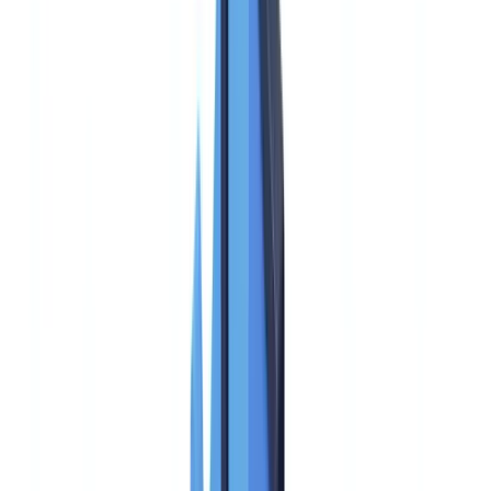
🇳🇱
Nederland
🇩🇪
Deutschland
Americas
🇺🇸
United States
🇨🇦
Canada (EN)
🇨🇦
Canada (FR)
🇧🇷
Brasil
🇲🇽
México
Oceania
🇦🇺
Australia
Demo anfordern
Startseite
Blog
KYC-Lösungen im Vergleich: Funktionen, Preise und