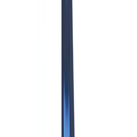
Branchen
KI- & Deepfake-Erkennung
Neu
KI-Signale, synthetische Medien, Deepfakes
Finanzen & Recht
Banking & KYC
Finanzierung &
Leasing
Steuerberater
Anwaltskanzleien
Notare
Dienstleistungen
Versicherungen
Immobilien
Personalwesen
Automobil
Gesundheitswes
Industrie