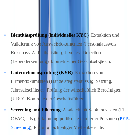
Eine KYC-Lösung für Unternehmen muss 2026 mindestens
Folgendes abdecken:
Identitätsprüfung (individuelles KYC)
: Extraktion und
Validierung von Ausweisdokumenten (Personalausweis,
Reisepass, Aufenthaltstitel), Liveness Detection
(Lebenderkennung), biometrischer Gesichtsabgleich.
Unternehmensprüfung (KYB)
: Extraktion von
Firmendokumenten (Handelsregisterauszug, Satzung,
Jahresabschlüsse), Prüfung der wirtschaftlich Berechtigten
(UBO), Kontrolle der Geschäftsführer.
Screening und Filterung
: Abgleich mit Sanktionslisten (EU,
OFAC, UN), Erkennung politisch exponierter Personen (
PEP-
Screening
), Prüfung nachteiliger Medienberichte.