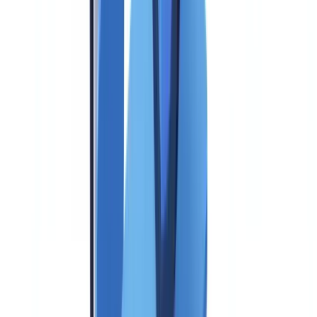
anhand ihrer Funktionalitäten, regulatorischen Abdeckung,
Preisgestaltung und technischen Integrationsfähigkeit.
Der
weltweite Markt für KYC-Lösungen erreicht 2026 ein Volumen von
13,7 Milliarden US-Dollar (Grand View Research, RegTech Market
Report), mit über 120 aktiven Anbietern in Europa. Die Wahl der
falschen Lösung bindet ein Unternehmen für 3 bis 5 Jahre und kann
bis zu 200.000 € an Migrationskosten verursachen.
Dieser Vergleich analysiert 8 führende Lösungen anhand von 7
objektiven Kriterien. Es handelt sich nicht um ein gesponsertes
Ranking, sondern um eine strukturierte Bewertung, die Compliance-
Verantwortlichen und technischen Leitern eine fundierte
Entscheidung ermöglicht. Einen umfassenden Überblick zum
Thema bietet unser
Leitfaden Dokumenten-Compliance
.