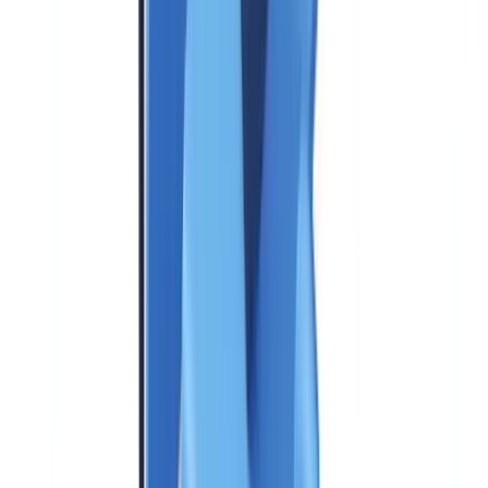
Was eine KYC-Lösung für Unternehmen 2026
abdecken muss
Bevor Angebote verglichen werden, muss der erwartete
Funktionsumfang definiert werden. Die Anforderungen haben sich
zwischen 2020 und 2026 unter dem Druck dreier Faktoren erheblich
weiterentwickelt: die Richtlinie AMLD6 mit erweiterten Pflichten,
die DORA-Verordnung mit Standards für digitale Resilienz und die
Kundenerwartungen, die ein Onboarding in unter 5 Minuten
verlangen.
Die
FATF-Leitlinien zur digitalen Identität
stellen fest, dass
zuverlässige digitale Identitätssysteme die KYC-Effizienz
verbessern und gleichzeitig die finanzielle Inklusion stärken können.
Minimaler Funktionsumfang