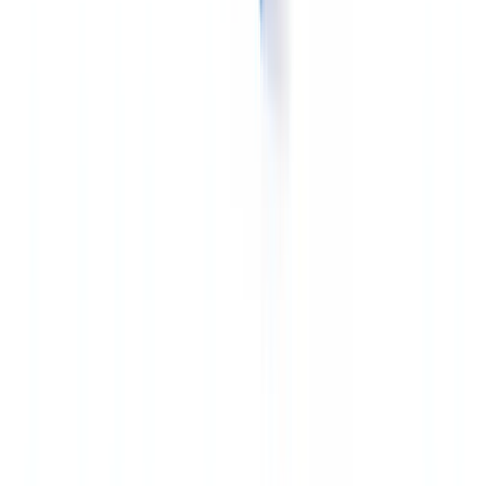
Die
EBA-Leitlinien zu innovativen Sorgfaltspflichtlösungen
fördern
den Einsatz biometrischer und KI-Technologien für KYC bei
gleichzeitiger menschlicher Aufsicht.
Identitätsprüfung: Biometrie vs. Dokumentenextraktion
Zwei Ansätze koexistieren auf dem Markt. Lösungen wie Onfido,
Jumio und Veriff setzen auf biometrischen Gesichtsabgleich mit
Liveness Detection: Der Kunde nimmt ein Video-Selfie auf, der
Algorithmus vergleicht es mit dem Foto des Ausweisdokuments.
Dieser Ansatz eignet sich gut für das Remote-KYC von
Privatpersonen, hat aber zwei Einschränkungen: Er erfordert ein
Smartphone mit hochwertiger Frontkamera, und die Falsch-
Ablehnungsrate (legitimate users blocked) variiert je nach
Lichtverhältnissen und Dokumenttyp zwischen 3 und 8 %.