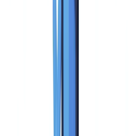
Compliance
Compliance
12
min
Lesezeit
KYC-Lösungen im Vergleich:
Funktionen, Preise und Compliance
Detaillierter Vergleich von KYC-Lösungen für Unternehmen:
Kriterien, Bewertungsraster, Preismodelle und regulatorische
Abdeckung 2026.
Das CheckFile-Team
·
25. Januar 2026
Inhaltsverzeichnis
Was eine KYC-Lösung für Unternehmen 2026 abdecken
muss