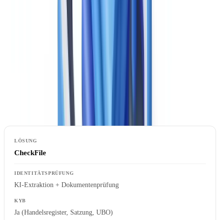
Herstellerdokumentation, Ausschreibungserfahrungen und Daten
unabhängiger Analysten (Gartner, Forrester, CB Insights).
Spezifische Kriterien für den Bankensektor finden Sie in unserer
Analyse
KYC-Software für Banken
.
Das
EU-Anti-Geldwäsche-Paket
vereinheitlicht die KYC-
Anforderungen in der gesamten Union und macht den
Lösungsvergleich für den europäischen Markt relevant.
CheckFile
KI-Extraktion + Dokumentenprüfung
Ja (Handelsregister, Satzung, UBO)