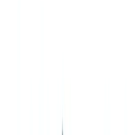
Americas
🇺🇸
United States
🇨🇦
Canada (EN)
🇨🇦
Canada (FR)
🇧🇷
Brasil
🇲🇽
México
Oceania
🇦🇺
Australia
Demo anfordern
🇩🇪
DE
Europe
🇫🇷
France