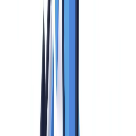
Fehler 3: Die Bedeutung des Supports unterschätzen
Fehler 4: Preise ohne Normalisierung vergleichen
Fehler 5: Lokale regulatorische Compliance vernachlässigen
Bereit, Ihre Prüfungen zu automatisieren?
Häufig gestellte Fragen
Welche KYC-Lösung ist die beste für ein deutsches KMU?
Was kostet eine KYC-Lösung für Unternehmen?
Einzellösung oder mehrere spezialisierte Lösungen?
Wie bewertet man die KI-Qualität einer KYC-Lösung?
Sind KYC-Lösungen DSGVO-konform?
Wie lang dauert die Implementierung einer KYC-Lösung?
Wie migriert man von einer bestehenden zu einer neuen
KYC-Lösung?
Inhaltsverzeichnis
Was eine KYC-Lösung für Unternehmen 2026 abdecken
muss
Minimaler Funktionsumfang