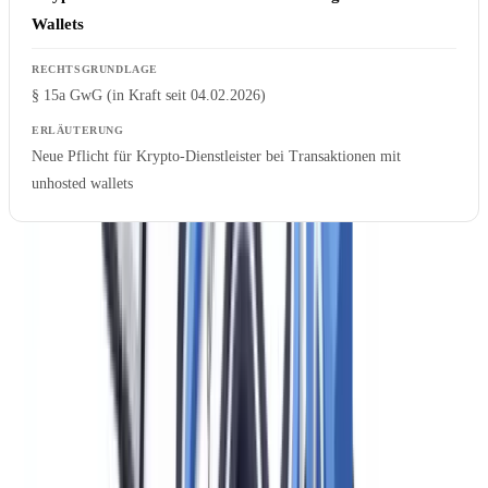
Wallets
§ 15a GwG (in Kraft seit 04.02.2026)
Neue Pflicht für Krypto-Dienstleister bei Transaktionen mit
unhosted wallets
Der wichtige Unterschied: erhöhtes Risiko nach § 13 GwG
versus formelle Pflicht nach § 15 GwG
: In der deutschen
Compliance-Praxis stellen sich Praktiker regelmäßig die Frage, wo
die Grenze zwischen dem allgemeinen erhöhten Risiko, das im
Rahmen der risikobasierten Methode nach § 13 GwG intensivere
Maßnahmen auslöst, und den formellen Tatbeständen des § 15
GwG liegt. Die Antwort ist für die Praxis bedeutsam: Die