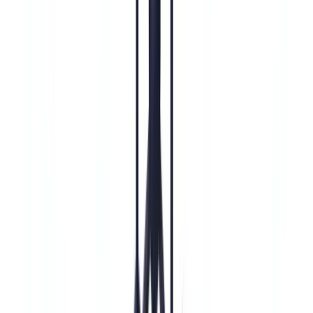
Praxisleitfaden
Compliance
12
min
Lesezeit
Verstärkte Sorgfaltspflichten (EDD) nach
§ 15 GwG: Praxisleitfaden
Praxisleitfaden zu verstärkten Sorgfaltspflichten nach § 15 GwG:
Auslöser, Dokumentationspflichten, BaFin-Anforderungen, § 15a
GwG Kryptowerte und Automatisierung.
Das CheckFile-Team
·
27. Mai 2026
Inhaltsverzeichnis
Was sind verstärkte Sorgfaltspflichten (EDD) nach § 15
GwG?