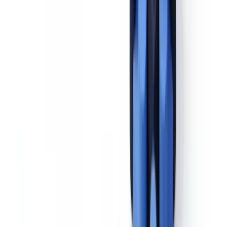
intensiver ausfallen als für Standardkunden. Dies umfasst
mindestens eine jährliche Überprüfung der Kundenakte, eine
Echtzeit-Transaktionsüberwachung und ein regelmäßiges Screening
auf veränderten PEP-Status oder neue Sanktionen.
Schritt 7 — Dokumentation und Aufbewahrungspflicht
Sämtliche EDD-Maßnahmen und Erkenntnisse sind zu
dokumentieren und für mindestens fünf Jahre nach Beendigung der
Geschäftsbeziehung aufzubewahren (§ 8 GwG). Die
Dokumentation muss nachweisen, dass die Pflichten tatsächlich
erfüllt wurden — nicht nur, dass die entsprechenden Verfahren
existieren.
Bereit, Ihre Prüfungen zu automatisieren?
Kostenloses Pilotprojekt mit Ihren eigenen Dokumenten. Ergebnisse