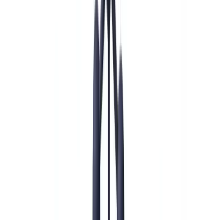
Branchen
KI- & Deepfake-Erkennung
Neu
KI-Signale, synthetische Medien, Deepfakes
Finanzen & Recht
Banking & KYC
Finanzierung &
Leasing
Steuerberater
Anwaltskanzleien
Notare
Dienstleistungen
Versicherungen
Immobilien
Personalwesen
Automobil
Gesundheitswes
Industrie