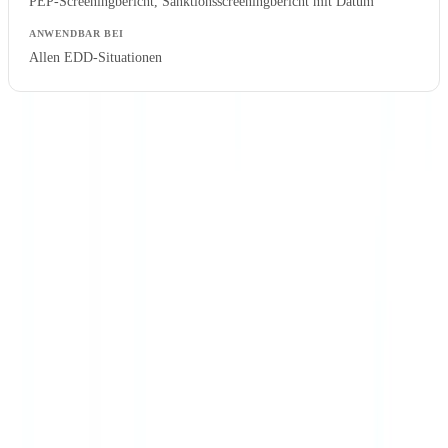
PEP-Screeningbericht, Sanktionsscreeningbericht mit Datum
Allen EDD-Situationen
Die BaFin erwartet eine geordnete Aktenführung, die Prüfungen
erleichtert. Eine logische Kundenaktenstruktur mit Versionshistorie
der Risikobewertungen ist das Mindestmaß. Weiterführende
sektorspezifische Anforderungen finden Sie in unserer
Sorgfaltspflichten-Checkliste nach Branche
.
Allgemeine vs verstärkte Sorgfaltspflichten: die
Unterschiede
Ein klares Verständnis der Unterschiede zwischen allgemeinen
Sorgfaltspflichten (§ 13 GwG) und verstärkten Sorgfaltspflichten (§