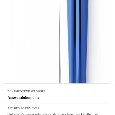
in 48h.
Kostenloses Pilotprojekt anfragen
Erforderliche Dokumentation bei verstärkten
Sorgfaltspflichten
Die erforderliche Dokumentation variiert je nach Kundentyp und
Auslöser. Die folgende Tabelle gibt einen nicht abschließenden
Überblick über die Mindestanforderungen.
Ausweisdokumente
Gültiger Reisepass oder Personalausweis (mehrere Quellen bei