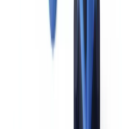
entscheidenden Person, dem Datum und der Begründung.
Schritt 3 — Erweiterte Identitätsprüfung
Verifizieren Sie die Identität anhand mehrerer unabhängiger
Quellen. Für juristische Personen: Handelsregisterauszüge,
Transparenzregisterauszüge sowie ggf. notarielle Urkunden zur
Gesellschaftsstruktur. Für natürliche Personen: mehrere
Ausweisdokumente, ergänzt durch aktuelle Adressnachweise.
Schritt 4 — Feststellung der Herkunft des Vermögens und der
eingesetzten Mittel
Dies ist das charakteristischste Element des EDD-Prozesses. Das
Unternehmen muss nicht nur wissen, wer der Kunde ist, sondern
auch, wie er sein Vermögen aufgebaut hat und woher die konkreten
Mittel in der Geschäftsbeziehung stammen. Geeignete Nachweise