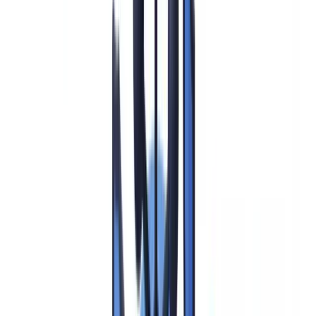
EDD mit CheckFile automatisieren
Häufig gestellte Fragen
Diesen Artikel zusammenfassen mit
ChatGPT
Claude
Perplexity
Gemini
Grok
Verstärkte Sorgfaltspflichten (Enhanced Due Diligence, EDD) nach
§ 15 GwG sind die gesetzlich vorgeschriebene Intensivierung der
allgemeinen Sorgfaltspflichten, die verpflichtete Unternehmen in
Deutschland anwenden müssen, sobald ein Kunde oder eine
Transaktion ein erhöhtes Risiko für Geldwäsche oder
Terrorismusfinanzierung aufweist. Die gesetzlichen Auslöser sind in
§ 15 GwG abschließend aufgeführt und durch die BaFin-
Auslegungs- und Anwendungshinweise (AuA) zum GwG
konkretisiert. Unternehmen, die ihre EDD-Pflichten unzureichend
erfüllen, riskieren Bußgelder bis zu 5 Millionen Euro oder 10 % des
Jahresumsatzes, die von der BaFin verhängt werden können.