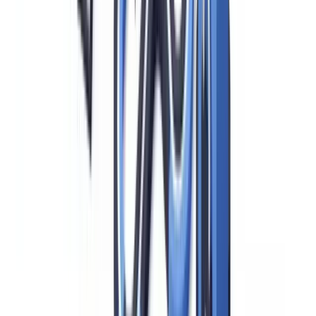
risikobasierte Methode nach § 13 GwG gibt dem Unternehmen
einen Ermessensspielraum — es wählt proportionale Maßnahmen
entsprechend dem selbst bewerteten Risiko. Die Auslöser nach § 15
GwG sind dagegen gesetzliche Mindeststandards ohne Ermessen.
Ein Unternehmen, das auf Basis seiner Risikoanalyse einen PEP als
geringes Risiko einstuft, ist dennoch verpflichtet, das gesetzlich
vorgeschriebene EDD-Pflichtenprogramm zu durchlaufen. Die
eigene Risikoanalyse kann allenfalls bestimmen,
wie intensiv
die
EDD-Maßnahmen im Einzelfall ausgestaltet werden, nicht ob sie
stattfinden (
BaFin, AuA GwG, Abschnitt zu § 15
).
Der EDD-Prozess: 7 Schritte für die Compliance
Ein praxistauglicher EDD-Prozess folgt einer strukturierten Abfolge,
die den BaFin-AuA entspricht.