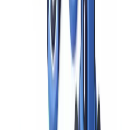
Schritt 1 — Risikoidentifikation und Auslöserprüfung
Stellen Sie bei der Aufnahme oder bei einem Signal aus der
laufenden Überwachung fest, ob ein Auslöser nach § 15 GwG
vorliegt. Dies setzt ein Screening gegen PEP-Listen, Sanktionslisten
und die EU-Liste der Hochrisikodrittstaaten voraus. Eine manuelle
Prüfung ist fehleranfällig: Laut ACFE Report to the Nations 2024
werden nur 37 % der Betrugsfälle durch manuelle Kontrollen
erkannt (
ACFE, Report to the Nations 2024
).
Schritt 2 — Zustimmung einer übergeordneten Führungsebene
§ 15 Abs. 6 GwG verlangt bei PEPs und Korrespondenzbanken die
ausdrückliche Zustimmung einer übergeordneten Führungsebene,
bevor die Geschäftsbeziehung begründet oder fortgeführt wird.
Diese Entscheidung muss dokumentiert sein — mit dem Namen der