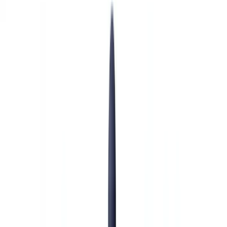
Americas
🇺🇸
United States
🇨🇦
Canada (EN)
🇨🇦
Canada (FR)
🇧🇷
Brasil
🇲🇽
México
Oceania
🇦🇺
Australia
Demo anfordern
🇩🇪
DE
Europe
🇫🇷
France