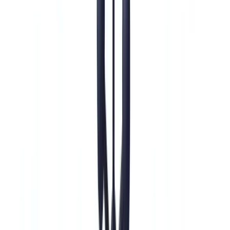
Bauwesen
Transport & Logistik
Zeitarbeit & Rekrutierung
Kundenreferenz
Preise
Sicherheit
Vergleich
Blog
Ressourcen
Glossar
Länderleitfäden
Checklisten
ROI-Rechner
🇩🇪
DE
Europe
🇫🇷
France
🇧🇪
Belgique
🇨🇭
Suisse
🇬🇧
United Kingdom
🇮🇪
Ireland
🇪🇸
España
🇵🇹
Portugal