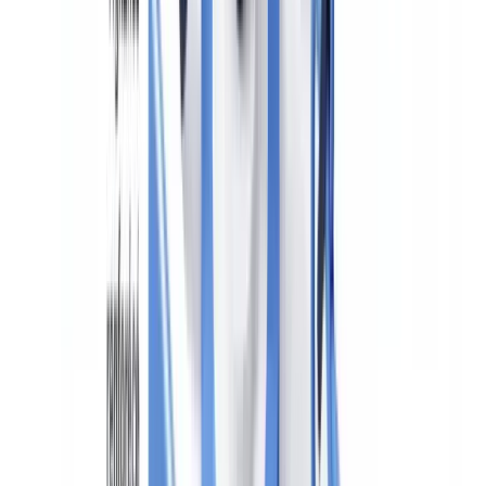
zum GwG als Grundsatz der materiellen Prüfung: Das bloße
Abhaken einer Dokumentenliste genügt nicht — das Unternehmen
muss ein echtes Verständnis des Risikoprofils entwickeln.
Ab dem 1. Juli 2027 gilt unmittelbar die Verordnung (EU)
2024/1624 (AMLR), die die EDD-Anforderungen auf europäischer
Ebene harmonisiert und direkt anwendbare Normen enthält, die den
nationalen Handlungsspielraum einschränken. Richtlinie (EU)
2024/1640 (AMLD6) ist bis zum 10. Juli 2027 in deutsches Recht
umzusetzen und verschärft die Sanktionsbefugnisse der zuständigen
Behörden.
Einen umfassenden Überblick über das deutsche Compliance-
Umfeld bietet unser
Leitfaden zur Dokumenten-Compliance
.