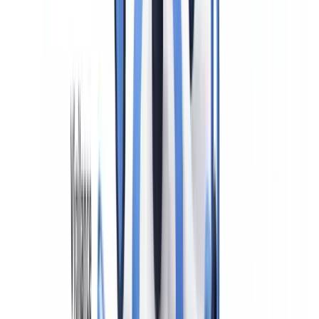
hinausgeht. Während die allgemeinen Sorgfaltspflichten die
Identifizierung des Vertragspartners, die Abklärung des
wirtschaftlich Berechtigten und das Verstehen der
Geschäftsbeziehung umfassen, verlangen die verstärkten
Sorgfaltspflichten zusätzlich: die Feststellung der Herkunft der
eingesetzten Mittel und des Vermögens, die Zustimmung einer
übergeordneten Führungsebene vor Begründung der
Geschäftsbeziehung sowie eine intensivierte laufende
Überwachung.
Der Charakter der Verstärkung ist nicht nur quantitativer Art —
mehr Dokumente anzufordern — sondern qualitativ. Das
verpflichtete Unternehmen muss verstehen,
warum
der Kunde die
festgestellten Transaktionsmuster aufweist, wer wirtschaftlich von
den Mitteln profitiert und welchem wirtschaftlichen Zweck die
Geschäftsbeziehung dient. Die BaFin formuliert dies in ihren AuA