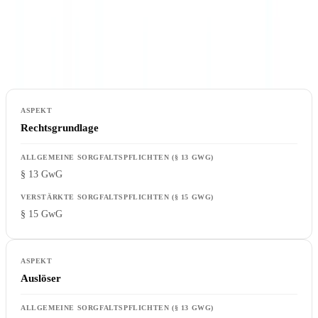
15 GwG) verhindert sowohl Untercompliance — EDD-Auslöser
werden übersehen — als auch Übercompliance — unnötige EDD-
Last bei Niedrigrisikokunden.
Rechtsgrundlage
§ 13 GwG
§ 15 GwG
Auslöser