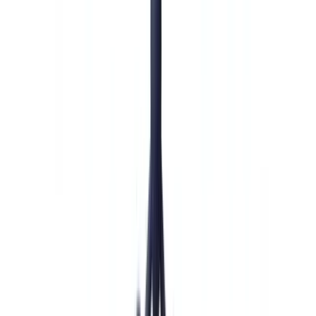
🇧🇪
Belgique
🇨🇭
Suisse
🇬🇧
United Kingdom
🇮🇪
Ireland
🇪🇸
España
🇵🇹
Portugal
🇳🇱
Nederland
🇩🇪
Deutschland
Americas
🇺🇸
United States
🇨🇦
Canada (EN)
🇨🇦
Canada (FR)
🇧🇷
Brasil
🇲🇽
México
Oceania
🇦🇺
Australia