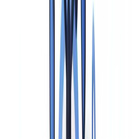
Dieser Artikel dient ausschließlich zu Informationszwecken
und stellt keine rechtliche, finanzielle oder regulatorische
Beratung dar. Die regulatorischen Verweise sind zum
Veröffentlichungsdatum aktuell. Wenden Sie sich an einen
qualifizierten Fachmann für eine auf Ihre Situation
zugeschnittene Beratung.
Was sind verstärkte Sorgfaltspflichten (EDD)
nach § 15 GwG?
Verstärkte Sorgfaltspflichten sind ein erweitertes Pflichtenprogramm,
das über die allgemeinen Sorgfaltspflichten nach § 13 GwG