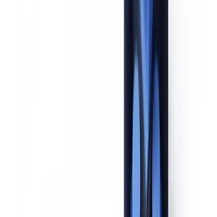
sind Steuerbescheide, Erbschaftsurkunden, Jahresabschlüsse von
Unternehmen oder Kaufverträge bei Immobilientransaktionen.
Schritt 5 — Klärung von Zweck und Art der
Geschäftsbeziehung
Halten Sie den konkreten Zweck der Geschäftsbeziehung schriftlich
fest. Warum wählt der Kunde Ihr Unternehmen? Welche
Transaktionsvolumina sind zu erwarten? Welches Produkt oder
welche Dienstleistung wird in Anspruch genommen? Die BaFin
erwartet ein individuelles Risikoprofil, das als Ausgangsbasis für die
laufende Überwachung dient.
Schritt 6 — Laufende Überwachung mit erhöhter Intensität
Für Hochrisikogeschäftsbeziehungen muss die Überwachung