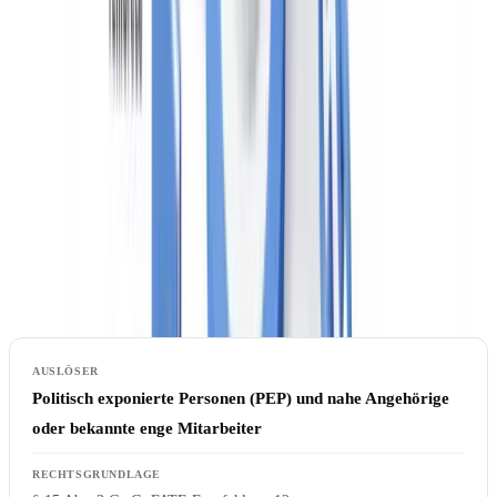
Wann sind verstärkte Sorgfaltspflichten
verpflichtend?
§ 15 GwG listet die Situationen auf, die verstärkte Sorgfaltspflichten
zwingend auslösen. Diese Auslöser sind nicht disponibel: Sobald
einer der nachstehenden Sachverhalte vorliegt, muss das
Unternehmen EDD durchführen, unabhängig vom Ergebnis seiner
eigenen Risikoanalyse. Darin liegt der wesentliche Unterschied zur
allgemeinen risikobasierten Vorgehensweise — hierzu mehr im
nächsten Abschnitt.
Politisch exponierte Personen (PEP) und nahe Angehörige
oder bekannte enge Mitarbeiter