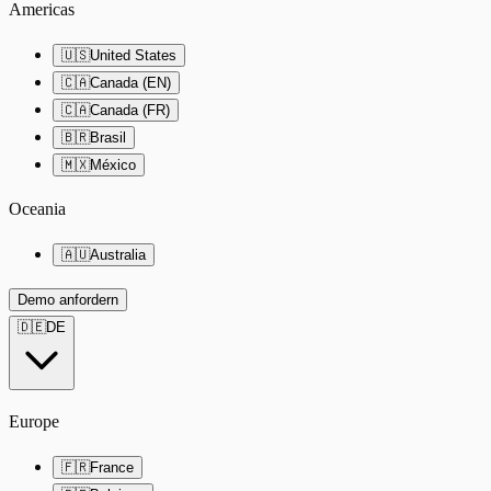
Americas
🇺🇸
United States
🇨🇦
Canada (EN)
🇨🇦
Canada (FR)
🇧🇷
Brasil
🇲🇽
México
Oceania
🇦🇺
Australia
Demo anfordern
🇩🇪
DE
Europe
🇫🇷
France