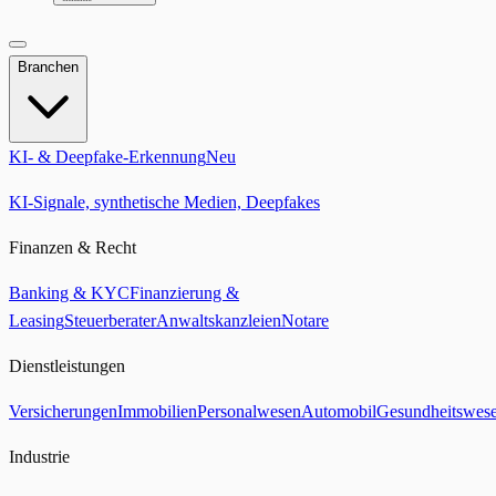
Branchen
KI- & Deepfake-Erkennung
Neu
KI-Signale, synthetische Medien, Deepfakes
Finanzen & Recht
Banking & KYC
Finanzierung &
Leasing
Steuerberater
Anwaltskanzleien
Notare
Dienstleistungen
Versicherungen
Immobilien
Personalwesen
Automobil
Gesundheitswes
Industrie