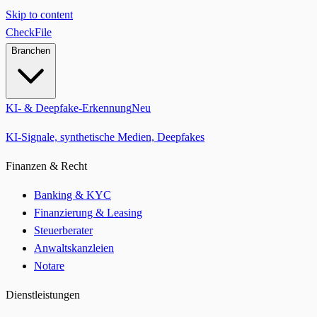
Skip to content
CheckFile
Branchen
KI- & Deepfake-Erkennung
Neu
KI-Signale, synthetische Medien, Deepfakes
Finanzen & Recht
Banking & KYC
Finanzierung & Leasing
Steuerberater
Anwaltskanzleien
Notare
Dienstleistungen