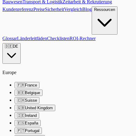
Bauwesen
Transport & Logistik
Zeitarbeit & Rekrutierung
Kundenreferenz
Preise
Sicherheit
Vergleich
Blog
Ressourcen
Glossar
Länderleitfäden
Checklisten
ROI-Rechner
🇩🇪
DE
Europe
🇫🇷
France
🇧🇪
Belgique
🇨🇭
Suisse
🇬🇧
United Kingdom
🇮🇪
Ireland
🇪🇸
España
🇵🇹
Portugal