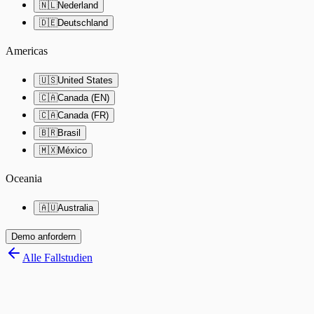
🇳🇱
Nederland
🇩🇪
Deutschland
Americas
🇺🇸
United States
🇨🇦
Canada (EN)
🇨🇦
Canada (FR)
🇧🇷
Brasil
🇲🇽
México
Oceania
🇦🇺
Australia
Demo anfordern
Alle Fallstudien