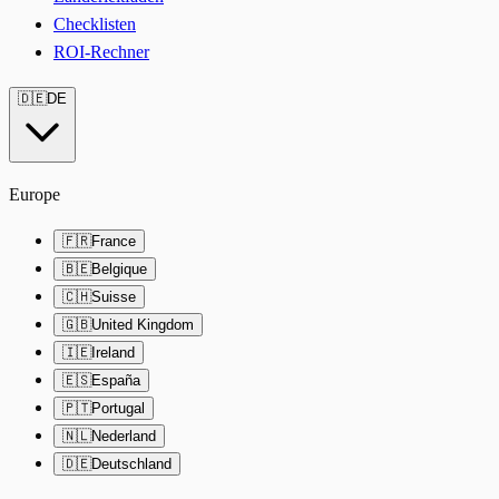
Checklisten
ROI-Rechner
🇩🇪
DE
Europe
🇫🇷
France
🇧🇪
Belgique
🇨🇭
Suisse
🇬🇧
United Kingdom
🇮🇪
Ireland
🇪🇸
España
🇵🇹
Portugal
🇳🇱
Nederland
🇩🇪
Deutschland