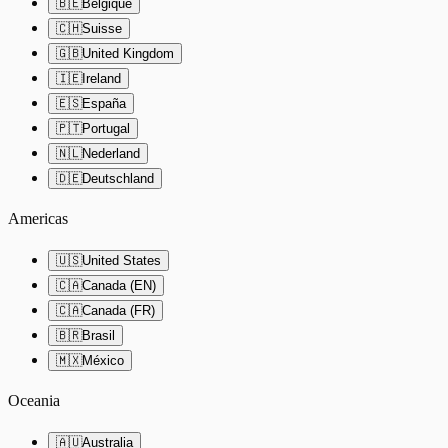
🇧🇪
Belgique
🇨🇭
Suisse
🇬🇧
United Kingdom
🇮🇪
Ireland
🇪🇸
España
🇵🇹
Portugal
🇳🇱
Nederland
🇩🇪
Deutschland
Americas
🇺🇸
United States
🇨🇦
Canada (EN)
🇨🇦
Canada (FR)
🇧🇷
Brasil
🇲🇽
México
Oceania
🇦🇺
Australia