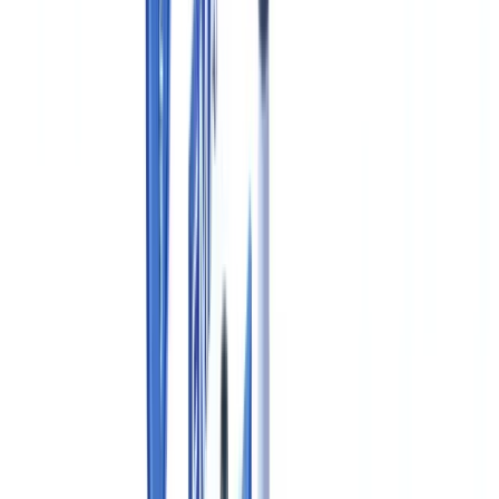
Sommaire
Le cadre GxP : définition et portée
Documentation obligatoire en BPF (Bonnes Pratiques de
Fabrication)
Soumissions réglementaires : FDA et EMA
Enregistrements électroniques : 21 CFR Part 11 et Annexe 11
UE
Conservation et traçabilité des dossiers
Automatiser la vérification documentaire en pharmaceutique
Questions fréquemment posées
Combien de temps doit-on conserver les dossiers de lot
pharmaceutiques ?
Quelle est la différence entre GMP et GDP en pharmaceutique
?
Quels documents doivent figurer dans un dossier de lot (batch
record) ?
Le 21 CFR Part 11 s'applique-t-il aux fabricants européens ?