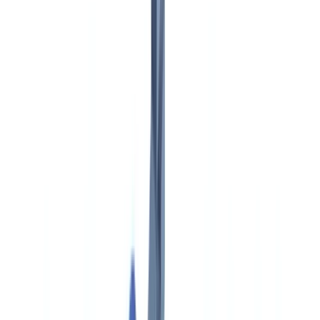
🇺🇸
United States
🇨🇦
Canada (EN)
🇨🇦
Canada (FR)
🇧🇷
Brasil
🇲🇽
México
Oceania
🇦🇺
Australia
Demander une démo
🇨🇭
CH
Europe
🇫🇷
France
🇧🇪
Belgique