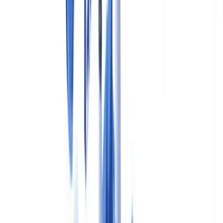
Quelles sanctions en cas de non-conformité documentaire lors
d'une inspection ANSM ?
Résumer cet article avec
ChatGPT
Claude
Perplexity
Gemini
Grok
La conformité documentaire pharmaceutique repose sur un
ensemble de référentiels réglementaires obligatoires — les normes
GxP — qui encadrent chaque étape du cycle de vie du médicament,
de sa fabrication à sa distribution. En France, les fabricants sont
soumis aux Bonnes Pratiques de Fabrication (BPF) transposant les
lignes directrices européennes EudraLex Volume 4, ainsi qu'aux
exigences de l'ANSM et, pour les marchés américains, à la
réglementation FDA 21 CFR Part 211. La non-conformité
documentaire expose l'entreprise à des retraits de lot, des
suspensions d'autorisation de mise sur le marché et des sanctions
pénales.