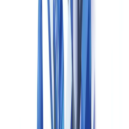
documentation doit faire l'objet d'une gestion des changements
formalisée.
Pour approfondir les exigences de vérification documentaire dans le
secteur de la santé, consultez notre article sur la
vérification des
diplômes en santé et accréditations RPPS
.
Soumissions réglementaires : FDA et EMA
Le format CTD (Common Technical Document), adopté par
l'ICH, structure l'ensemble des dossiers d'autorisation de mise
sur le marché (AMM) soumis à l'EMA, à l'ANSM et à la FDA,
en cinq modules standardisés.
Le CTD est composé comme suit :