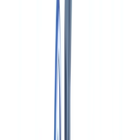
🇨🇭
Suisse
🇬🇧
United Kingdom
🇮🇪
Ireland
🇪🇸
España
🇵🇹
Portugal
🇳🇱
Nederland
🇩🇪
Deutschland
Americas
🇺🇸
United States
🇨🇦
Canada (EN)
🇨🇦
Canada (FR)
🇧🇷
Brasil
🇲🇽
México
Oceania
🇦🇺
Australia