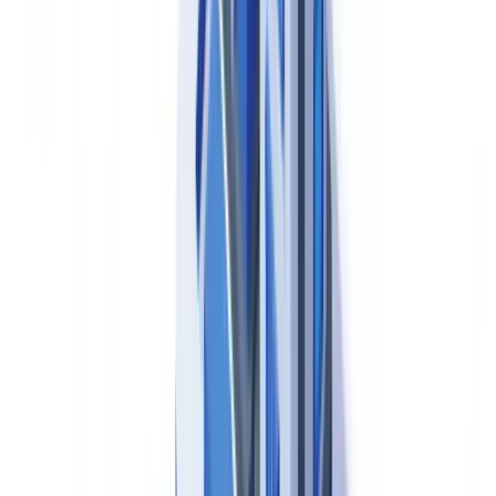
Les catégories de documents exigées par les BPF comprennent :
Procédures opératoires standardisées (POS / SOPs)
— Chaque
opération critique doit être décrite dans une procédure approuvée,
datée et signée. Les POS doivent être révisées à intervalles définis
(généralement tous les deux ans) et toute version obsolète doit être
retirée de la circulation et archivée.
Dossiers de lot (Batch Records)
— Le dossier de lot constitue la
preuve documentaire que chaque unité de produit a été fabriquée,
contrôlée et libérée conformément aux spécifications. Il comprend :
les paramètres de production en temps réel, les résultats analytiques,
les signatures des opérateurs, les réconciliations de matières et les
déviations éventuelles avec leur traitement.