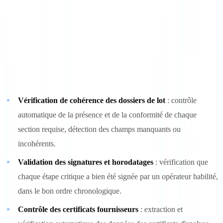
plateforme traite plus de 2,4 millions de documents vérifiés, avec
une précision OCR de 98,7 % et un délai de vérification moyen de
4,2 secondes — des performances particulièrement adaptées aux
exigences de traçabilité documentaire du secteur pharmaceutique.
Les cas d'usage typiques en industrie pharmaceutique incluent :
Vérification de cohérence des dossiers de lot
: contrôle
automatique de la présence et de la conformité de chaque
section requise, détection des champs manquants ou
incohérents.
Validation des signatures et horodatages
: vérification que
chaque étape critique a bien été signée par un opérateur habilité,
dans le bon ordre chronologique.
Contrôle des certificats fournisseurs
: extraction et