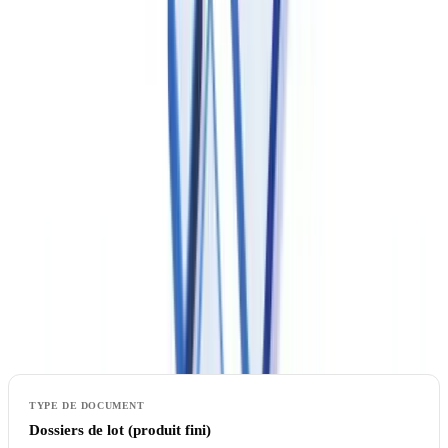
environnement réglementé pharmaceutique doivent être validés
conformément à ces principes.
Toute utilisation de systèmes hybrides (combinaison papier/
électronique) doit être justifiée et encadrée par une procédure
approuvée.
Conservation et traçabilité des dossiers
Les durées minimales de conservation varient selon la nature du
document et la réglementation applicable. Le tableau ci-dessous
présente les exigences principales :
Dossiers de lot (produit fini)