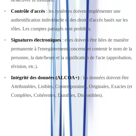
Contrôle d'accès
: les systèmes doivent implémenter une
authentification individuelle et des droits d'accès basés sur les
rôles. Les comptes partagés sont prohibés.
Signatures électroniques
: elles doivent être liées de manière
permanente à l'enregistrement concerné et contenir le nom de la
personne, la date/heure et la signification de l'acte (approbation,
révision, etc.).
Intégrité des données (ALCOA+)
: les données doivent être
Attributables, Lisibles, Contemporaines, Originales, Exactes (et
Complètes, Cohérentes, Durables, Disponibles).
L'
Annexe 11
précise en outre les exigences de validation des
systèmes informatisés, de gestion des fournisseurs et de continuité
d'activité. Les systèmes ERP, LIMS, DMS et MES utilisés dans un