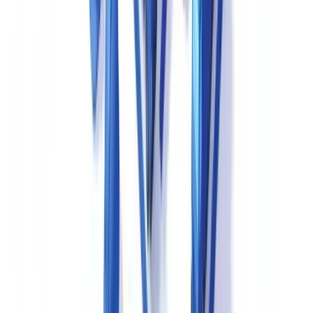
matières premières de soumettre confidentiellement leurs données de
fabrication à la FDA, pour référencement dans les dossiers d'AMM
de leurs clients. L'équivalent européen est l'Active Substance Master
File (ASMF).
Pour les marchés français et européens, la procédure centralisée
(EMA) est obligatoire pour les médicaments biologiques, les
médicaments orphelins et les nouvelles substances actives dans
certaines catégories thérapeutiques.
Les autres médicaments
peuvent suivre une procédure nationale (ANSM), décentralisée ou
de reconnaissance mutuelle.
Prêt à automatiser vos vérifications ?
Pilote gratuit sur vos propres documents. Résultats en 48 h.
Demander un pilote gratuit