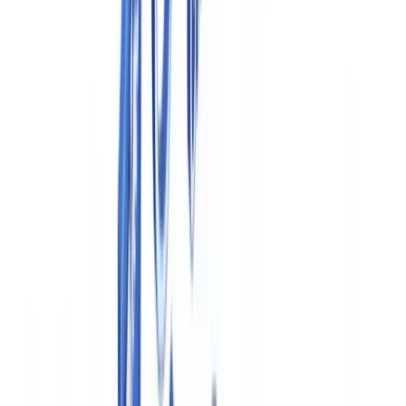
et exigences GxP
Industrie
12
min
de lecture
Conformité pharmaceutique :
documentation FDA, EMA et exigences
GxP
Guide complet sur la documentation réglementaire pharmaceutique :
exigences GxP, FDA 21 CFR, EMA CTD, BPF et conservation des
dossiers pour les fabricants.
L'équipe CheckFile
·
16 avril 2026
Sommaire
Le cadre GxP : définition et portée