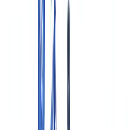
Documentation obligatoire en BPF (Bonnes Pratiques de
Fabrication)
Soumissions réglementaires : FDA et EMA
Enregistrements électroniques : 21 CFR Part 11 et Annexe 11
UE
Conservation et traçabilité des dossiers
Automatiser la vérification documentaire en pharmaceutique
Questions fréquemment posées
Combien de temps doit-on conserver les dossiers de lot
pharmaceutiques ?
Quelle est la différence entre GMP et GDP en pharmaceutique
?
Quels documents doivent figurer dans un dossier de lot (batch
record) ?
Le 21 CFR Part 11 s'applique-t-il aux fabricants européens ?
Quelles sanctions en cas de non-conformité documentaire lors
d'une inspection ANSM ?