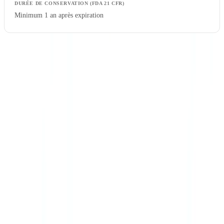
Minimum 1 an après expiration
La règle générale en BPF européenne est de conserver les
dossiers de lot pendant au moins un an après la date de
péremption du produit, avec un minimum absolu de cinq ans
—
la durée la plus longue des deux prévalant. Cette question revient
régulièrement dans les inspections ANSM : les sites dont le système
d'archivage ne garantit pas la lisibilité et l'accessibilité des
documents sur toute la durée requise sont sanctionnés.
Pour un panorama des obligations de conservation documentaire
dans d'autres secteurs, consultez notre article sur la
conservation des
documents : obligations par pays et secteur
.
L'archivage électronique des dossiers réglementaires doit garantir