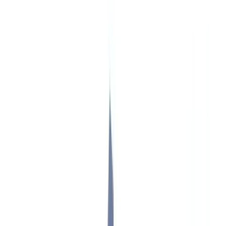
Immobilier
Ressources Humaines
Automobile
Médical & Santé
Industrie
BTP & Construction
Transport & Logistique
Intérim & Recrutement
Cas client
Tarifs
Sécurité
Comparatif
Blog
Ressources
Glossaire
Guides pays