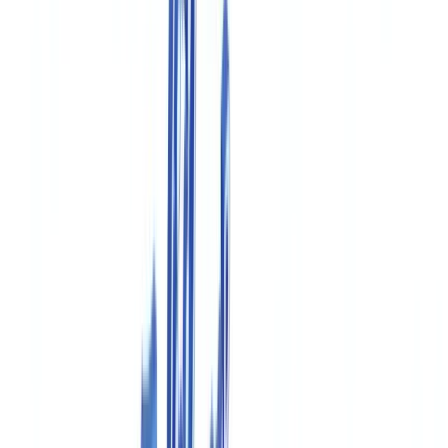
BTP & Construction
Transport & Logistique
Intérim & Recrutement
Cas client
Tarifs
Sécurité
Comparatif
Blog
Ressources
Glossaire
Guides pays
Checklists
Calculateur ROI
🇨🇭
CH
Europe
🇫🇷
France
🇧🇪
Belgique
🇨🇭
Suisse
🇬🇧
United Kingdom
🇮🇪
Ireland
🇪🇸
España
🇵🇹
Portugal