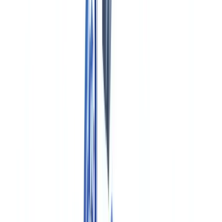
Métiers
Détection IA & Deepfake
Nouveau
Signaux IA, synthétiques, deepfakes
Finance & Juridique
Banque & KYC
Financement & Leasing
Experts-
comptables
Cabinets d'avocats
Notaires
Services
Assureurs
Immobilier
Ressources Humaines
Automobile
Médical &
Santé
Industrie