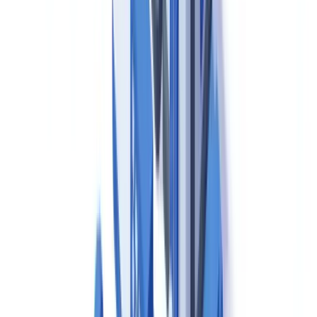
Spécifications et méthodes analytiques
— Les spécifications des
matières premières, articles de conditionnement et produits finis
doivent être documentées selon les pharmacopées applicables
(Pharmacopée Européenne, USP).
Documents de validation
— Plans de validation, protocoles,
rapports et revues périodiques pour les procédés, équipements,
nettoyages et systèmes informatisés.
Revues qualité annuelles (Product Quality Reviews)
— Analyse
annuelle synthétisant les données de lot, les résultats hors
spécifications (OOS), les déviations, les CAPA (actions correctives
et préventives) et les évolutions réglementaires applicables.
L'article L5111-1 et suivants du
Code de la santé publique
définit le
cadre légal français de la fabrication des médicaments à usage
humain. Toute modification substantielle d'un procédé ou d'une