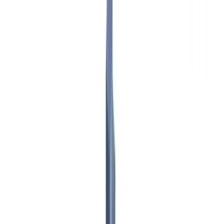
Checklists
Calculateur ROI
🇨🇭
CH
Europe
🇫🇷
France
🇧🇪
Belgique
🇨🇭
Suisse
🇬🇧
United Kingdom
🇮🇪
Ireland
🇪🇸
España
🇵🇹
Portugal
🇳🇱
Nederland
🇩🇪
Deutschland
Americas