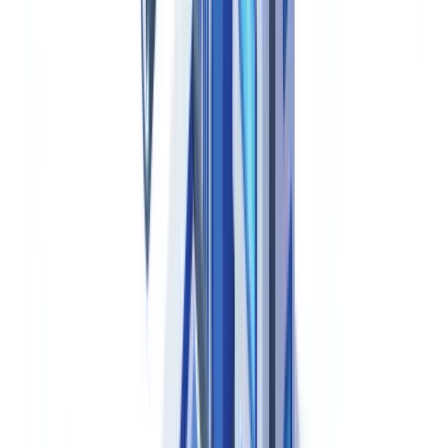
La différence entre GMP et GDP est fréquemment mal comprise :
les BPF encadrent la fabrication
(synthèse, conditionnement,
contrôle qualité), tandis que
les BPD encadrent la distribution
en
gros (transport, stockage, gestion des retours). Un grossiste-
répartiteur n'est pas soumis aux BPF mais doit impérativement se
conformer aux BPD.
Documentation obligatoire en BPF (Bonnes
Pratiques de Fabrication)
Selon l'EudraLex Volume 4 Partie I, chapitre 4, et le 21 CFR
Part 211 Subpart J, tout fabricant pharmaceutique doit
maintenir un système documentaire complet couvrant les
procédures, les enregistrements et les données de contrôle
qualité.