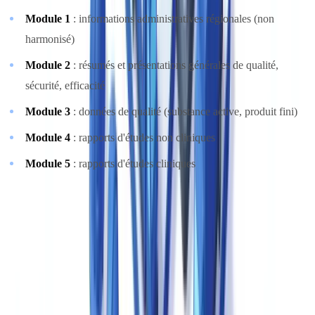
Module 1
: informations administratives régionales (non
harmonisé)
Module 2
: résumés et présentations générales de qualité,
sécurité, efficacité
Module 3
: données de qualité (substance active, produit fini)
Module 4
: rapports d'études non cliniques
Module 5
: rapports d'études cliniques
La soumission électronique du CTD (eCTD) est désormais
obligatoire pour les procédures centralisées EMA et les nouvelles
demandes FDA. L'
EudraLex Volume 4
et les guidelines associées
détaillent les exigences de format et de contenu.
Les
Drug Master Files (DMF)
permettent aux fabricants de