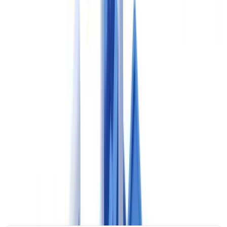
Le cadre GxP : définition et portée
GxP (Good x Practice) désigne l'ensemble des référentiels
qualité réglementaires applicables à l'industrie pharmaceutique,
où le « x » est remplacé par la lettre correspondant à l'activité
concernée (Manufacturing, Distribution, Laboratory, Clinical,
etc.).
Ces référentiels partagent trois principes fondamentaux : traçabilité
complète, intégrité des données et reproductibilité des processus.
Chaque manquement documentaire constitue une déviation
susceptible de déclencher un audit réglementaire ou une action
corrective imposée par l'autorité compétente.