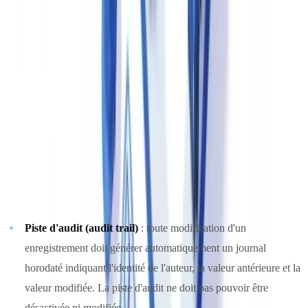
Enregistrements électroniques : 21 CFR Part 11 et
Annexe 11 UE
Le 21 CFR Part 11 (FDA) et l'Annexe 11 de l'EudraLex
Volume 4 (UE) définissent les exigences applicables aux
enregistrements électroniques et aux signatures électroniques
utilisés dans les systèmes informatisés pharmaceutiques.
Ces deux textes partagent des principes convergents :
Piste d'audit (audit trail)
: toute modification d'un
enregistrement doit générer automatiquement un journal
horodaté indiquant l'identité de l'auteur, la valeur antérieure et la
valeur modifiée. La piste d'audit ne doit pas pouvoir être
désactivée ni modifiée.