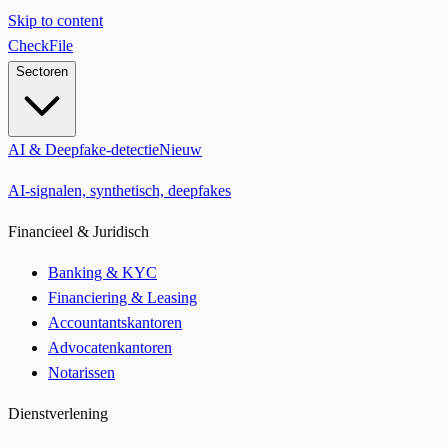
Skip to content
CheckFile
Sectoren
AI & Deepfake-detectie
Nieuw
AI-signalen, synthetisch, deepfakes
Financieel & Juridisch
Banking & KYC
Financiering & Leasing
Accountantskantoren
Advocatenkantoren
Notarissen
Dienstverlening