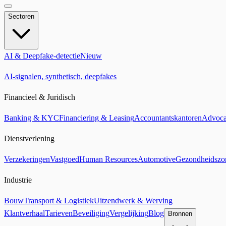
Sectoren
AI & Deepfake-detectie
Nieuw
AI-signalen, synthetisch, deepfakes
Financieel & Juridisch
Banking & KYC
Financiering & Leasing
Accountantskantoren
Advoca
Dienstverlening
Verzekeringen
Vastgoed
Human Resources
Automotive
Gezondheidszo
Industrie
Bouw
Transport & Logistiek
Uitzendwerk & Werving
Klantverhaal
Tarieven
Beveiliging
Vergelijking
Blog
Bronnen