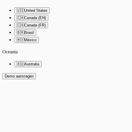
🇺🇸
United States
🇨🇦
Canada (EN)
🇨🇦
Canada (FR)
🇧🇷
Brasil
🇲🇽
México
Oceania
🇦🇺
Australia
Demo aanvragen