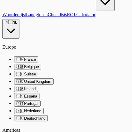
Woordenlijst
Landgidsen
Checklists
ROI Calculator
🇳🇱
NL
Europe
🇫🇷
France
🇧🇪
Belgique
🇨🇭
Suisse
🇬🇧
United Kingdom
🇮🇪
Ireland
🇪🇸
España
🇵🇹
Portugal
🇳🇱
Nederland
🇩🇪
Deutschland
Americas