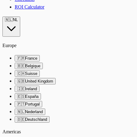
ROI Calculator
🇳🇱
NL
Europe
🇫🇷
France
🇧🇪
Belgique
🇨🇭
Suisse
🇬🇧
United Kingdom
🇮🇪
Ireland
🇪🇸
España
🇵🇹
Portugal
🇳🇱
Nederland
🇩🇪
Deutschland
Americas