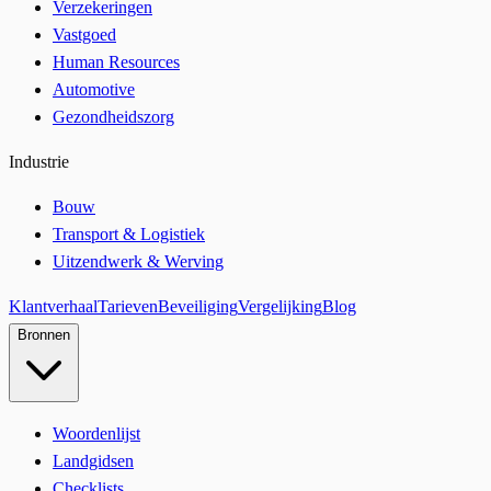
Verzekeringen
Vastgoed
Human Resources
Automotive
Gezondheidszorg
Industrie
Bouw
Transport & Logistiek
Uitzendwerk & Werving
Klantverhaal
Tarieven
Beveiliging
Vergelijking
Blog
Bronnen
Woordenlijst
Landgidsen
Checklists