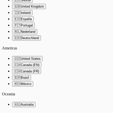
🇨🇭
Suisse
🇬🇧
United Kingdom
🇮🇪
Ireland
🇪🇸
España
🇵🇹
Portugal
🇳🇱
Nederland
🇩🇪
Deutschland
Americas
🇺🇸
United States
🇨🇦
Canada (EN)
🇨🇦
Canada (FR)
🇧🇷
Brasil
🇲🇽
México
Oceania
🇦🇺
Australia