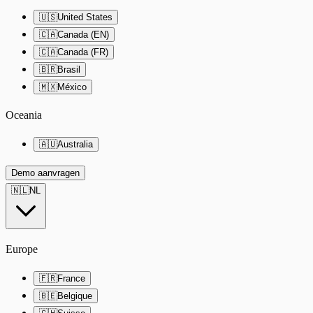
🇺🇸
United States
🇨🇦
Canada (EN)
🇨🇦
Canada (FR)
🇧🇷
Brasil
🇲🇽
México
Oceania
🇦🇺
Australia
Demo aanvragen
🇳🇱
NL
Europe
🇫🇷
France
🇧🇪
Belgique