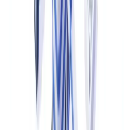
Regulatorischer Druck.
Die Bundesanstalt für
Finanzdienstleistungsaufsicht (BaFin) hat mit ihrer
Aufsichtsmitteilung vom April 2025 verbindlich klargestellt, dass
Versicherer Leistungsanträge grundsätzlich innerhalb eines Monats
bearbeiten müssen. Verstöße gegen diese Frist lösen
aufsichtsrechtliche Maßnahmen aus.
Die BaFin schreibt Versicherern seit April 2025 vor,
Leistungsanträge innerhalb von 30 Tagen zu bearbeiten – eine
Anforderung, die ohne automatisierte Dokumentenprüfung bei
hohem Schadensvolumen kaum einhaltbar ist.
(
BaFin –
Bundesanstalt für Finanzdienstleistungsaufsicht
)
Betrugsexposition.
Der Gesamtverband der Deutschen
Versicherungswirtschaft (GDV) beziffert den jährlichen
Betrugsschaden in Deutschland auf über 6 Milliarden Euro (Stand: