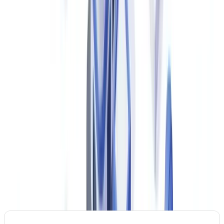
2024).
Der Gesamtverband der Deutschen Versicherungswirtschaft
(GDV) schätzt den durch Versicherungsbetrug verursachten
Schaden in Deutschland auf über 6 Milliarden Euro pro Jahr
(Stand: 2024).
(
GDV – Gesamtverband der Deutschen
Versicherungswirtschaft
)
7 Kernprüfungen für jeden Schaden
Jede KI-gestützte Schadenprüfung umfasst sieben standardisierte
Validierungsschritte, die manuell zwischen 63 und 105 Minuten
benötigen.