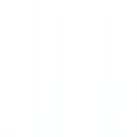
Americas
🇺🇸
United States
🇨🇦
Canada (EN)
🇨🇦
Canada (FR)
🇧🇷
Brasil
🇲🇽
México
Oceania
🇦🇺
Australia
Demo anfordern
🇩🇪
DE
Europe
🇫🇷
France