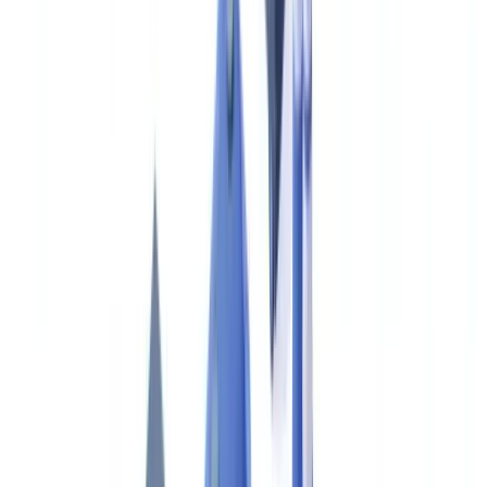
Welche regulatorischen Anforderungen gelten für KI-Systeme
in der Schadenbearbeitung?
Wettbewerbsdruck beschleunigt
Inhaltsverzeichnis
Die Herausforderung der Schadenbearbeitung
7 Kernprüfungen für jeden Schaden
Workflow vorher vs. nachher
Vorher: Manuelle Dokumentenbearbeitung
Nachher: KI-gestützte Dokumentenbearbeitung
Vergleich
Betrugserkennung bei Versicherungsschäden
Ausmaß des Problems
Wie KI Betrug erkennt
Regulatorischer Rahmen: BaFin-Aufsicht und EU-KI-
Verordnung
ROI für einen Versicherer mit 1.000 Schäden pro Monat
Gesamter ROI