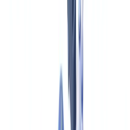
Vorher: Manuelle Dokumentenbearbeitung
Nachher: KI-gestützte Dokumentenbearbeitung
Vergleich
Betrugserkennung bei Versicherungsschäden
Ausmaß des Problems
Wie KI Betrug erkennt
Regulatorischer Rahmen: BaFin-Aufsicht und EU-KI-
Verordnung
ROI für einen Versicherer mit 1.000 Schäden pro Monat
Gesamter ROI
Implementierung
Häufig gestellte Fragen
Innerhalb welcher Frist müssen Versicherer Leistungsanträge
in Deutschland bearbeiten?
Wie hoch ist der durch Versicherungsbetrug verursachte
jährliche Schaden in Deutschland?
Wie reduziert KI-Dokumentenprüfung die
Schadenregulierungszeit von 15 auf 3 Arbeitstage?