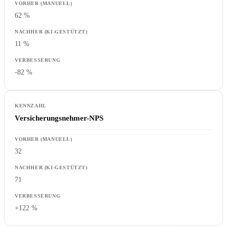
62 %
11 %
-82 %
Versicherungsnehmer-NPS
32
71
+122 %