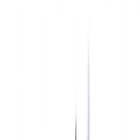
Bauwesen
Transport & Logistik
Zeitarbeit & Rekrutierung
Kundenreferenz
Preise
Sicherheit
Vergleich
Blog
Ressourcen
Glossar
Länderleitfäden
Checklisten
ROI-Rechner
🇩🇪
DE
Europe
🇫🇷
France
🇧🇪
Belgique
🇨🇭
Suisse
🇬🇧
United Kingdom
🇮🇪
Ireland
🇪🇸
España
🇵🇹
Portugal