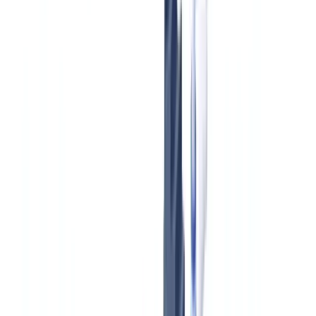
Branche
9
min
Lesezeit
Versicherungsschäden: KI verkürzt
Regulierungszeit um
Schadenregulierungszeit von 15 auf 3 Tage reduzieren mit KI-
Dokumentenprüfung. Automatisierte Verifikation,
Betrugserkennung und Compliance-Prüfungen.
Das CheckFile-Team
·
22. Januar 2026
Inhaltsverzeichnis
Die Herausforderung der Schadenbearbeitung
7 Kernprüfungen für jeden Schaden
Workflow vorher vs. nachher