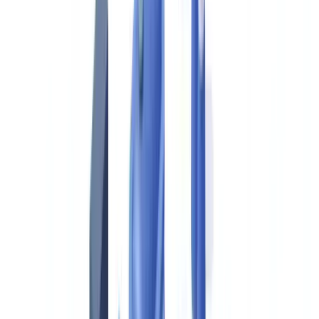
Implementierung
Häufig gestellte Fragen
Innerhalb welcher Frist müssen Versicherer Leistungsanträge
in Deutschland bearbeiten?
Wie hoch ist der durch Versicherungsbetrug verursachte
jährliche Schaden in Deutschland?
Wie reduziert KI-Dokumentenprüfung die
Schadenregulierungszeit von 15 auf 3 Arbeitstage?
Welche regulatorischen Anforderungen gelten für KI-Systeme
in der Schadenbearbeitung?
Wettbewerbsdruck beschleunigt
Diesen Artikel zusammenfassen mit
ChatGPT
Claude
Perplexity
Gemini
Grok
Durchschnittliche Schadenregulierungszeit in der Schaden- und
Unfallversicherung: 15 Arbeitstage. Jeder zusätzliche Wartetag senkt
den Versicherungsnehmer-NPS um 2 Punkte, und jeder 5-Punkte-