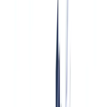
🇳🇱
Nederland
🇩🇪
Deutschland
Americas
🇺🇸
United States
🇨🇦
Canada (EN)
🇨🇦
Canada (FR)
🇧🇷
Brasil
🇲🇽
México
Oceania
🇦🇺
Australia
Demo anfordern
Startseite
Blog
Versicherungsschäden: KI verkürzt Regulierungszeit um