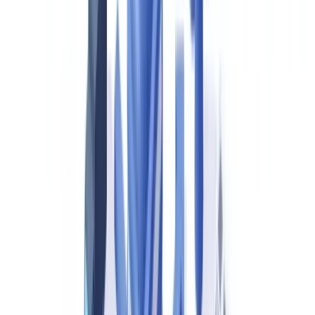
NPS-Rückgang korreliert mit einem 1,3-%-Anstieg der Nicht-
Verlängerungsrate. Der Engpass ist nicht die Beurteilungskompetenz
des Sachbearbeiters – es ist die Dokumentenerhebung, -prüfung und
-gegenprüfung. KI-gestützte
Dokumentenprüfung
komprimiert den
Dokumentenanteil der Schadenbearbeitung von 12 Tagen auf unter
2 und verkürzt die Gesamtregulierungszeit auf 3 Arbeitstage.
Dieser Artikel dient ausschließlich zu Informationszwecken
und stellt keine rechtliche, finanzielle oder regulatorische
Beratung dar. Die regulatorischen Verweise sind zum
Veröffentlichungsdatum aktuell. Wenden Sie sich an einen
qualifizierten Fachmann für eine auf Ihre Situation
zugeschnittene Beratung.