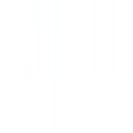
🇧🇪
Belgique
🇨🇭
Suisse
🇬🇧
United Kingdom
🇮🇪
Ireland
🇪🇸
España
🇵🇹
Portugal
🇳🇱
Nederland
🇩🇪
Deutschland
Americas
🇺🇸
United States
🇨🇦
Canada (EN)
🇨🇦
Canada (FR)
🇧🇷
Brasil
🇲🇽
México
Oceania
🇦🇺
Australia