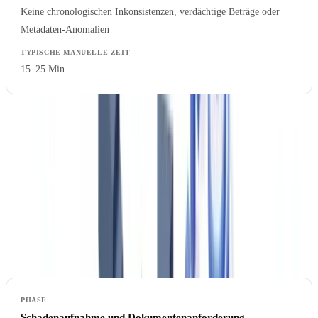
Keine chronologischen Inkonsistenzen, verdächtige Beträge oder
Metadaten-Anomalien
15–25 Min.
Manuelle Gesamtzeit pro Schaden: 63–105 Minuten.
KI führt
alle sieben Prüfungen in unter 90 Sekunden durch.
Workflow vorher vs. nachher
Vorher: Manuelle Dokumentenbearbeitung
Schadenaufnahme und Dokumentenanforderung