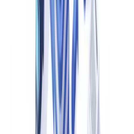
Die Herausforderung der Schadenbearbeitung
Schadenabteilungen stehen vor einer Konvergenz von vier
Belastungen, die manuelle Prozesse nicht gleichzeitig lösen können.
Volumenanstieg.
Der globale Schaden- und
Unfallversicherungsmarkt bearbeitete 2025 schätzungsweise 280
Millionen Schadenfälle. Klimabedingte Ereignisse trieben einen 31-
%-Anstieg bei Sachschadensmeldungen.
Dokumentenvielfalt.
Ein einzelner Wohngebäudeschaden kann 8
bis 15 verschiedene Dokumententypen umfassen: Polizeiberichte,
Schadenmeldungen, Kostenvoranschläge, Handwerkerrechnungen,
Fotos, Sachverständigengutachten, ärztliche Atteste,
Eigentumsnachweise und Policennachträge.