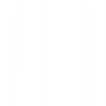
Branchen
KI- & Deepfake-Erkennung
Neu
KI-Signale, synthetische Medien, Deepfakes
Finanzen & Recht
Banking & KYC
Finanzierung &
Leasing
Steuerberater
Anwaltskanzleien
Notare
Dienstleistungen
Versicherungen
Immobilien
Personalwesen
Automobil
Gesundheitswes
Industrie