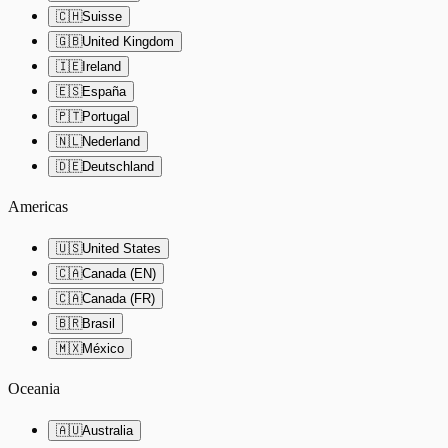
🇨🇭
Suisse
🇬🇧
United Kingdom
🇮🇪
Ireland
🇪🇸
España
🇵🇹
Portugal
🇳🇱
Nederland
🇩🇪
Deutschland
Americas
🇺🇸
United States
🇨🇦
Canada (EN)
🇨🇦
Canada (FR)
🇧🇷
Brasil
🇲🇽
México
Oceania
🇦🇺
Australia