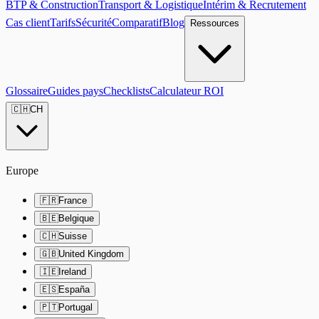
BTP & Construction
Transport & Logistique
Intérim & Recrutement
Cas client
Tarifs
Sécurité
Comparatif
Blog
Ressources
Glossaire
Guides pays
Checklists
Calculateur ROI
🇨🇭
CH
Europe
🇫🇷
France
🇧🇪
Belgique
🇨🇭
Suisse
🇬🇧
United Kingdom
🇮🇪
Ireland
🇪🇸
España
🇵🇹
Portugal