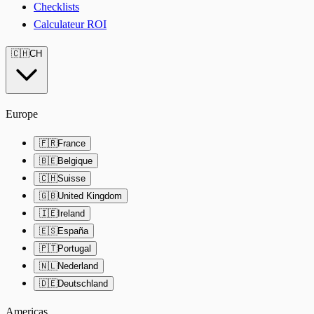
Checklists
Calculateur ROI
🇨🇭
CH
Europe
🇫🇷
France
🇧🇪
Belgique
🇨🇭
Suisse
🇬🇧
United Kingdom
🇮🇪
Ireland
🇪🇸
España
🇵🇹
Portugal
🇳🇱
Nederland
🇩🇪
Deutschland
Americas