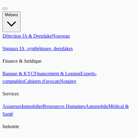
Métiers
Détection IA & Deepfake
Nouveau
Signaux IA, synthétiques, deepfakes
Finance & Juridique
Banque & KYC
Financement & Leasing
Experts-
comptables
Cabinets d'avocats
Notaires
Services
Assureurs
Immobilier
Ressources Humaines
Automobile
Médical &
Santé
Industrie