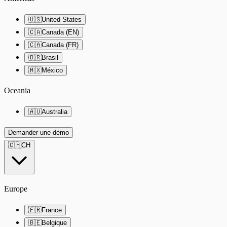
🇺🇸
United States
🇨🇦
Canada (EN)
🇨🇦
Canada (FR)
🇧🇷
Brasil
🇲🇽
México
Oceania
🇦🇺
Australia
Demander une démo
🇨🇭
CH
Europe
🇫🇷
France
🇧🇪
Belgique