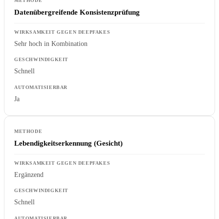
Datenübergreifende Konsistenzprüfung
Sehr hoch in Kombination
Schnell
Ja
Lebendigkeitserkennung (Gesicht)
Ergänzend
Schnell