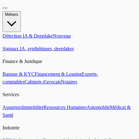
Métiers
Détection IA & Deepfake
Nouveau
Signaux IA, synthétiques, deepfakes
Finance & Juridique
Banque & KYC
Financement & Leasing
Experts-
comptables
Cabinets d'avocats
Notaires
Services
Assureurs
Immobilier
Ressources Humaines
Automobile
Médical &
Santé
Industrie