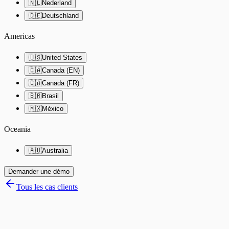
🇳🇱
Nederland
🇩🇪
Deutschland
Americas
🇺🇸
United States
🇨🇦
Canada (EN)
🇨🇦
Canada (FR)
🇧🇷
Brasil
🇲🇽
México
Oceania
🇦🇺
Australia
Demander une démo
Tous les cas clients