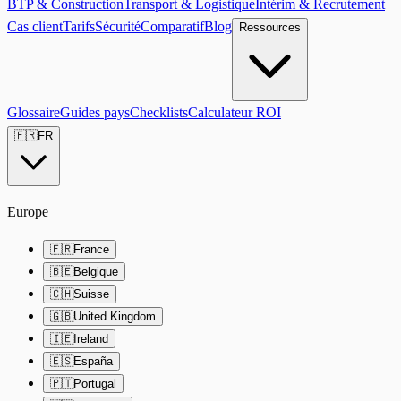
BTP & Construction
Transport & Logistique
Intérim & Recrutement
Cas client
Tarifs
Sécurité
Comparatif
Blog
Ressources
Glossaire
Guides pays
Checklists
Calculateur ROI
🇫🇷
FR
Europe
🇫🇷
France
🇧🇪
Belgique
🇨🇭
Suisse
🇬🇧
United Kingdom
🇮🇪
Ireland
🇪🇸
España
🇵🇹
Portugal