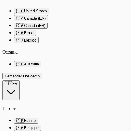
🇺🇸
United States
🇨🇦
Canada (EN)
🇨🇦
Canada (FR)
🇧🇷
Brasil
🇲🇽
México
Oceania
🇦🇺
Australia
Demander une démo
🇫🇷
FR
Europe
🇫🇷
France
🇧🇪
Belgique