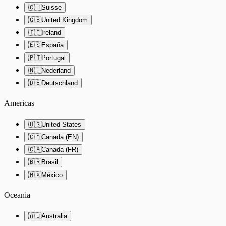
🇨🇭
Suisse
🇬🇧
United Kingdom
🇮🇪
Ireland
🇪🇸
España
🇵🇹
Portugal
🇳🇱
Nederland
🇩🇪
Deutschland
Americas
🇺🇸
United States
🇨🇦
Canada (EN)
🇨🇦
Canada (FR)
🇧🇷
Brasil
🇲🇽
México
Oceania
🇦🇺
Australia