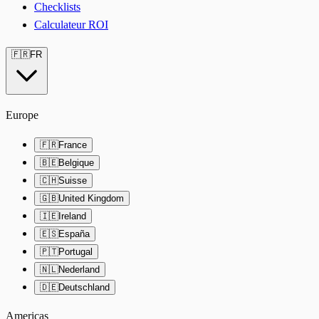
Checklists
Calculateur ROI
🇫🇷
FR
Europe
🇫🇷
France
🇧🇪
Belgique
🇨🇭
Suisse
🇬🇧
United Kingdom
🇮🇪
Ireland
🇪🇸
España
🇵🇹
Portugal
🇳🇱
Nederland
🇩🇪
Deutschland
Americas