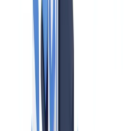
1. Cliëntenonderzoek (Customer Due Diligence)
2. Identificatie van de uiteindelijk belanghebbende (UBO)
3. Melding van ongebruikelijke transacties
4. Bewaarplicht van gegevens
Interne organisatie: de complianceofficer
Toezicht door Bureau Toezicht Wwft (Belastingdienst)
Wwft en de AVG: een praktische spanning
Ondermijning en vastgoed: het bredere kader
Praktisch stappenplan voor Wwft-naleving
Sancties en handhaving
CheckFile en Wwft-naleving voor makelaars
Veelgestelde vragen
Welk toezichtorgaan controleert makelaars op Wwft-
naleving?
Is verscherpt cliëntenonderzoek altijd verplicht bij
buitenlandse kopers?
Moet elke verdachte transactie worden gemeld, ook als de
deal uiteindelijk niet doorgaat?