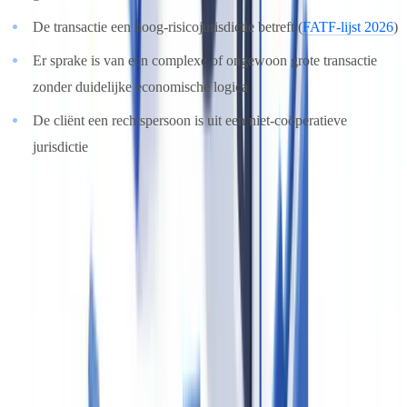
De transactie een hoog-risicojurisdictie betreft (
FATF-lijst 2026
)
Er sprake is van een complexe of ongewoon grote transactie
zonder duidelijke economische logica
De cliënt een rechtspersoon is uit een niet-coöperatieve
jurisdictie
2. Identificatie van de uiteindelijk belanghebbende (UBO)
Bij rechtspersonen moet de makelaar de
UBO identificeren
: elke
natuurlijke persoon die direct of indirect meer dan 25% van het
kapitaal of de stemrechten houdt, of anderszins feitelijke
zeggenschap uitoefent. Het
UBO-register
bij de KvK is de eerste
bron, maar de makelaar moet raadpleging documenteren en
zelfstandig beoordelen of de informatie consistent is met andere
bronnen.