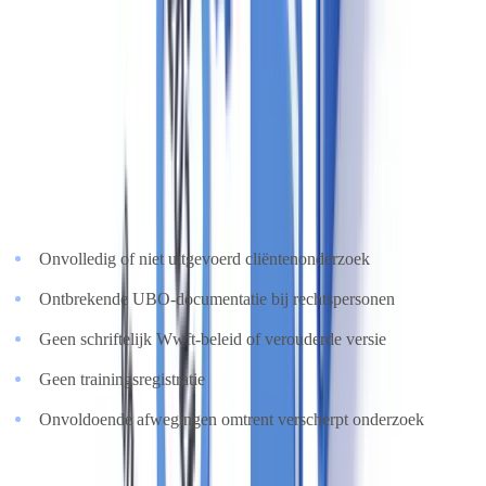
Wwft
, onderdeel van de Belastingdienst. Dit verbaast veel
makelaars die eerder de AFM of DNB verwachten. Bureau Toezicht
Wwft voert risicogerichte inspecties uit: documentcontrole,
dossieronderzoek en gesprekken met medewerkers.
De meest voorkomende bevindingen bij inspecties in de
vastgoedsector zijn:
Onvolledig of niet uitgevoerd cliëntenonderzoek
Ontbrekende UBO-documentatie bij rechtspersonen
Geen schriftelijk Wwft-beleid of verouderde versie
Geen trainingsregistratie
Onvoldoende afwegingen omtrent verscherpt onderzoek