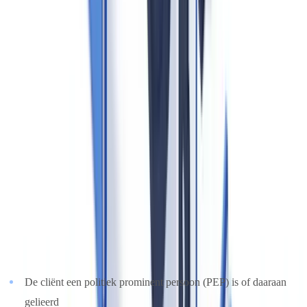
vertegenwoordigers. Voor natuurlijke personen: geldig
identiteitsbewijs (paspoort, rijbewijs, Nederlandse ID-kaart). Voor
rechtspersonen: uittreksel uit het
Handelsregister
van de Kamer van
Koophandel en identificatie van de uiteindelijk belanghebbende
(UBO).
CheckFile ondersteunt de verificatie van meer dan 3.200
documenttypen in 32 jurisdicties, waardoor makelaars
identiteitsdocumenten en bewijsstukken geautomatiseerd kunnen
controleren.
Standaard cliëntenonderzoek
is voldoende voor de meeste
transacties.
Verscherpt cliëntenonderzoek
is verplicht wanneer:
De cliënt een politiek prominent persoon (PEP) is of daaraan
gelieerd