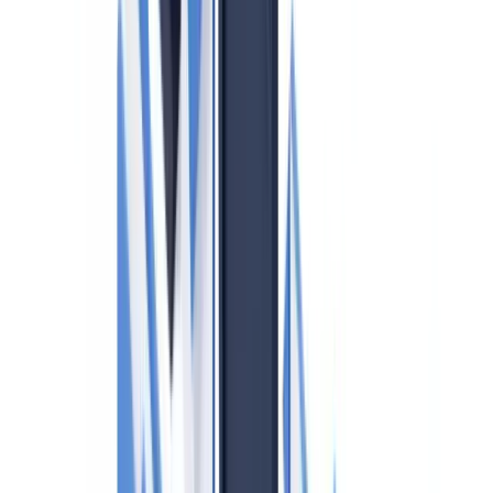
Hoe lang moet de Wwft-documentatie worden bewaard?
Welke boetes kan Bureau Toezicht Wwft opleggen?
Inhoudsopgave
Wie valt onder de Wwft als vastgoedmakelaar?
De vier kernverplichtingen voor vastgoedmakelaars
1. Cliëntenonderzoek (Customer Due Diligence)
2. Identificatie van de uiteindelijk belanghebbende (UBO)
3. Melding van ongebruikelijke transacties
4. Bewaarplicht van gegevens
Interne organisatie: de complianceofficer
Toezicht door Bureau Toezicht Wwft (Belastingdienst)
Wwft en de AVG: een praktische spanning
Ondermijning en vastgoed: het bredere kader
Praktisch stappenplan voor Wwft-naleving
Sancties en handhaving
CheckFile en Wwft-naleving voor makelaars