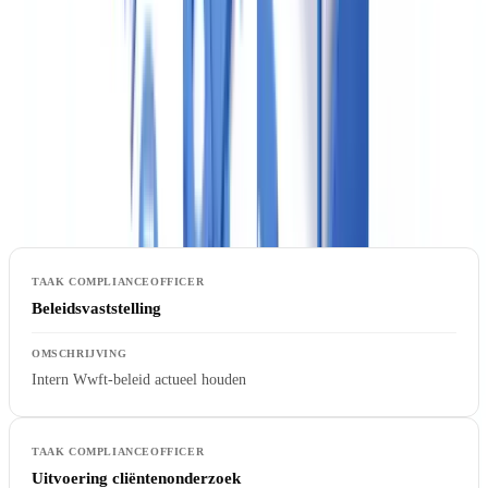
Interne organisatie: de complianceofficer
De Wwft vereist dat iedere instelling een
interne functionaris
aanwijst die verantwoordelijk is voor het naleven van de Wwft-
verplichtingen. In kleine makelaardijen is dit doorgaans de eigenaar
zelf. De aanwijzing moet schriftelijk worden vastgelegd.
Beleidsvaststelling
Intern Wwft-beleid actueel houden
Uitvoering cliëntenonderzoek