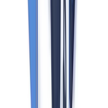
Puur verhuurmakelaardij waarbij geen aankooptransacties worden
begeleid, valt in principe buiten de reikwijdte voor de
kernverplichtingen — maar de meldingsplicht bij ongebruikelijke
transacties blijft van toepassing.
Er is geen minimum transactiewaarde
die de Wwft-
verplichtingen activeert. Elke bemiddeling bij koop of verkoop is in
beginsel Wwft-plichtig.
De vier kernverplichtingen voor
vastgoedmakelaars
1. Cliëntenonderzoek (Customer Due Diligence)
Vóór het aangaan van een zakelijke relatie moet de makelaar de
identiteit vaststellen van kopers, verkopers en hun eventuele