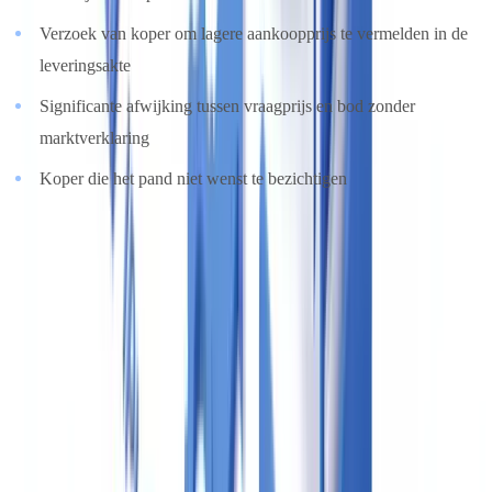
Verzoek van koper om lagere aankoopprijs te vermelden in de
leveringsakte
Significante afwijking tussen vraagprijs en bod zonder
marktverklaring
Koper die het pand niet wenst te bezichtigen
4. Bewaarplicht van gegevens
Alle documenten die worden verzameld in het kader van het
cliëntenonderzoek moeten worden bewaard gedurende
vijf jaar na
het einde van de zakelijke relatie of de uitvoering van de
incidentele transactie
(artikel 33 Wwft). Dit geldt voor kopieën van
identiteitsbewijzen, UBO-documentatie en interne
risicobeoordelingen.