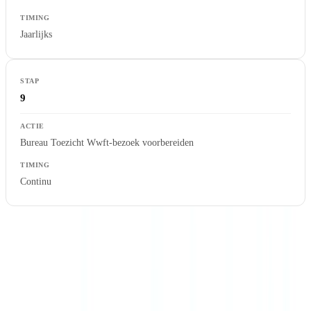
Jaarlijks
9
Bureau Toezicht Wwft-bezoek voorbereiden
Continu
Wwft-screening in de praktijk
: makelaars die gebruik maken van
platforms zoals Realworks of Makelaarsland kunnen de Wwft-
screening gedeeltelijk integreren in hun bestaande CRM-workflow,
mits de screening voldoet aan de wettelijke vereisten en wordt