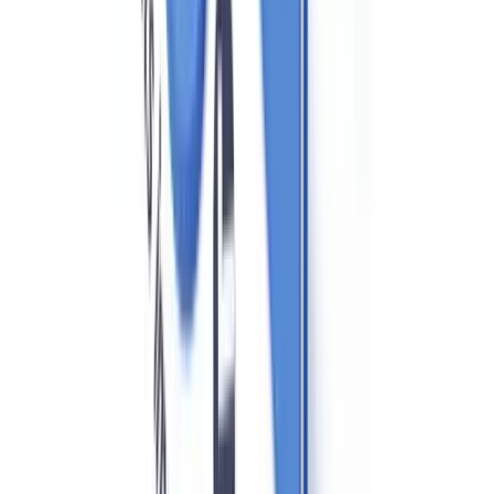
Ondermijning en vastgoed: het bredere kader
De Wwft-naleving voor makelaars is onderdeel van een breder
beleidskader rond
ondermijning
— de systematische infiltratie van
de bovenwereld door criminele vermogens. Het
Ondermijningsbeeld
van de politie en het OM
laat zien dat vastgoed een van de meest
gebruikte kanalen is voor het legaliseren van crimineel vermogen in
Nederland, naast horeca en transport.
Makelaars bevinden zich in een spilpositie: zij zijn de poortwachters
die als eerste contact hebben met potentiële kopers en verkopers.
Een makelaar die bewust of onbewust een transactie faciliteert
waarbij crimineel geld in omloop wordt gebracht, loopt niet alleen
het risico van een Wwft-boete maar ook van strafrechtelijke
vervolging voor
witwashulp
(artikel 420bis Wetboek van
Strafrecht) als bewuste deelname wordt aangetoond.