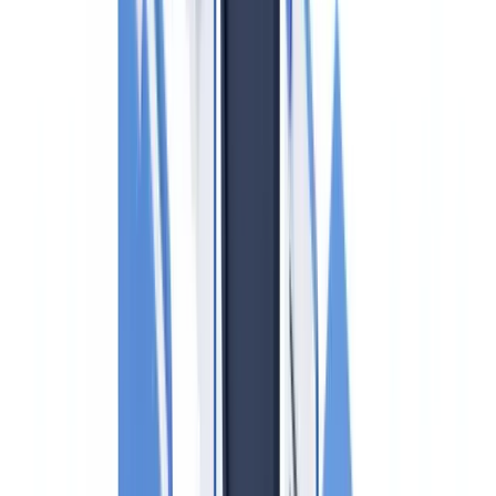
Veelgestelde vragen
Welk toezichtorgaan controleert makelaars op Wwft-
naleving?
Is verscherpt cliëntenonderzoek altijd verplicht bij
buitenlandse kopers?
Moet elke verdachte transactie worden gemeld, ook als de
deal uiteindelijk niet doorgaat?
Hoe lang moet de Wwft-documentatie worden bewaard?
Welke boetes kan Bureau Toezicht Wwft opleggen?
Dit artikel samenvatten met
ChatGPT
Claude
Perplexity
Gemini
Grok
Juridische disclaimer
: Dit artikel heeft een informatief
karakter en vormt geen juridisch advies. De Wwft-
verplichtingen veranderen regelmatig; raadpleeg een
juridisch adviseur of uw complianceofficer vóór u