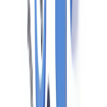
Wwft en de AVG: een praktische spanning
Een punt dat in de sector veel discussie oproept, is de spanning
tussen de Wwft-bewaarplicht en de
Algemene Verordening
Gegevensbescherming (AVG)
. De AVG vereist dataminimalisatie en
opslagbeperking; de Wwft verplicht tot vijf jaar bewaring van
persoonsgegevens.
De
Autoriteit Persoonsgegevens
erkent dat de Wwft-bewaarplicht
een wettelijke grondslag vormt onder artikel 6 lid 1 sub c AVG,
maar de makelaar mag uitsluitend gegevens bewaren die
daadwerkelijk noodzakelijk zijn voor Wwft-naleving. Doorverkoop
of hergebruik van de gegevens voor commerciële doeleinden is niet
toegestaan.