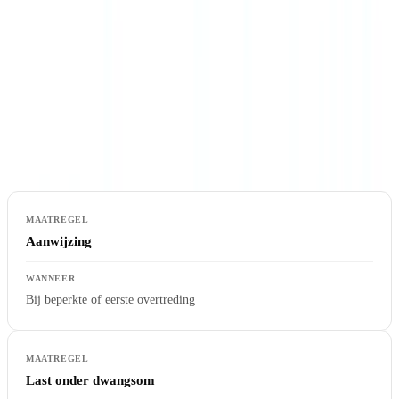
gedocumenteerd.
Sancties en handhaving
Bureau Toezicht Wwft beschikt over een scala aan
handhavingsinstrumenten:
Aanwijzing
Bij beperkte of eerste overtreding
Last onder dwangsom