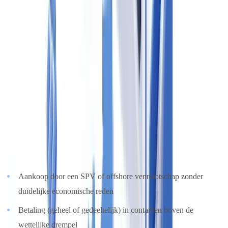
3. Melding van ongebruikelijke transacties
Wanneer een transactie of een poging daartoe aanleiding geeft tot
vermoeden van witwassen of terrorismefinanciering, is de makelaar
verplicht een
melding te doen bij de Financiële Inlichtingen
Eenheid (FIU-Nederland)
via
fiu-nederland.nl
. Dit is een
objectieve meldingsplicht — de makelaar hoeft niet zeker te zijn van
fraude, een gegrond vermoeden volstaat.
Indicatoren die een melding kunnen rechtvaardigen in het vastgoed:
Aankoop door een SPV of offshore vennootschap zonder
duidelijke economische reden
Betaling (geheel of gedeeltelijk) in contanten boven de
wettelijke drempel