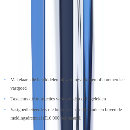
— een feit dat veel makelaars verrast, omdat zij eerder een financiële
toezichthouder verwachten.
Wie valt onder de Wwft als vastgoedmakelaar?
Makelaars en taxateurs vallen onder de Wwft op grond van
artikel
1a, lid 4, onder b en c Wwft
wanneer zij optreden als tussenpersoon
bij de aan- of verkoop van onroerende zaken. Specifiek:
Makelaars die bemiddelen bij woningverkopen of commercieel
vastgoed
Taxateurs die transacties voorbereiden of begeleiden
Vastgoedbeheerders die huurprijzen onderhandelen boven de
meldingsdrempel (€10.000 per maand)