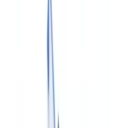
Sectoren
AI & Deepfake-detectie
Nieuw
AI-signalen, synthetisch, deepfakes
Financieel & Juridisch
Banking & KYC
Financiering &
Leasing
Accountantskantoren
Advocatenkantoren
Notarissen
Dienstverlening
Verzekeringen
Vastgoed
Human
Resources
Automotive
Gezondheidszorg
Industrie
Bouw
Transport & Logistiek
Uitzendwerk & Werving