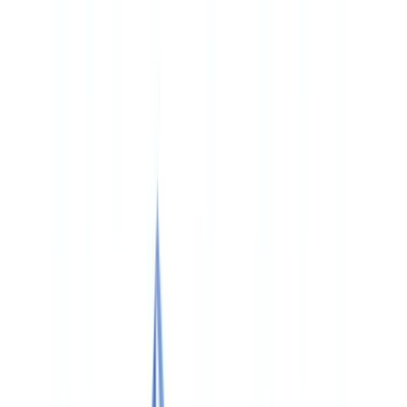
🇨🇭
Suisse
🇬🇧
United Kingdom
🇮🇪
Ireland
🇪🇸
España
🇵🇹
Portugal
🇳🇱
Nederland
🇩🇪
Deutschland
Americas
🇺🇸
United States
🇨🇦
Canada (EN)
🇨🇦
Canada (FR)
🇧🇷
Brasil
🇲🇽
México
Oceania
🇦🇺
Australia