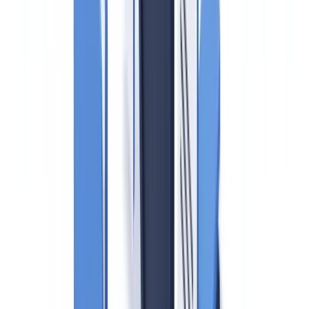
operationele beslissingen neemt.
Vastgoed is in Nederland een van de meest onderzochte sectoren op
het gebied van witwassen. Het
FATF-landenrapport over Nederland
(2022)
wees op de kwetsbaarheid van de vastgoedsector voor
witwassen via constructieve prijsmanipulatie en ondoorzichtige
aankoopstructuren. De term
ondermijning
— de systematische
infiltratie van de legale economie door criminele vermogens — staat
centraal in het Nederlandse beleid voor de aanpak van witwassen in
het vastgoed.
De
Wet ter voorkoming van witwassen en financieren van
terrorisme (Wwft)
legt makelaars concrete verplichtingen op die in
2026 onverminderd van kracht zijn. Het toezicht wordt uitgevoerd
door
Bureau Toezicht Wwft
, een onderdeel van de Belastingdienst