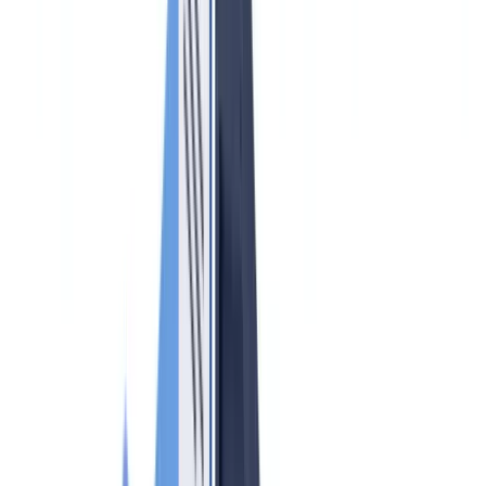
🇩🇪
Deutschland
Americas
🇺🇸
United States
🇨🇦
Canada (EN)
🇨🇦
Canada (FR)
🇧🇷
Brasil
🇲🇽
México
Oceania
🇦🇺
Australia
Demo aanvragen
Home
Blog
AML-compliance voor vastgoedmakelaars 2026: Wwft-
verplichtingen en praktische gids