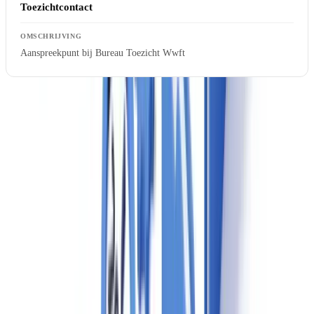
Toezichtcontact
Aanspreekpunt bij Bureau Toezicht Wwft
Klaar om uw controles te automatiseren?
Gratis proefproject met uw eigen documenten. Resultaten binnen
48u.
Gratis proefproject aanvragen
Toezicht door Bureau Toezicht Wwft
(Belastingdienst)
Het toezicht op vastgoedmakelaars is belegd bij
Bureau Toezicht