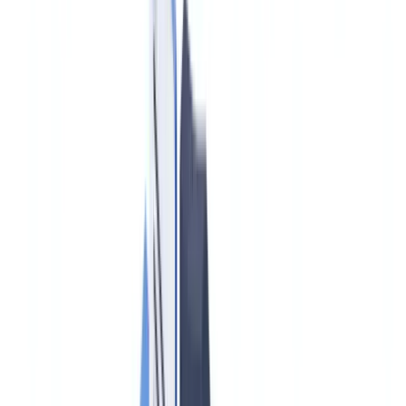
Klantverhaal
Tarieven
Beveiliging
Vergelijking
Blog
Bronnen
Woordenlijst
Landgidsen
Checklists
ROI Calculator
🇳🇱
NL
Europe
🇫🇷
France
🇧🇪
Belgique
🇨🇭
Suisse
🇬🇧
United Kingdom
🇮🇪
Ireland
🇪🇸
España
🇵🇹
Portugal
🇳🇱
Nederland