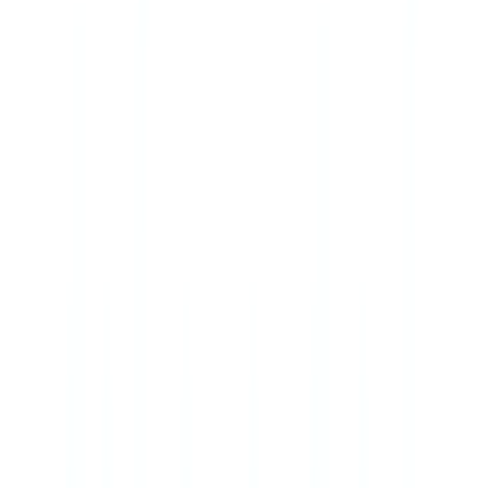
🇺🇸
United States
🇨🇦
Canada (EN)
🇨🇦
Canada (FR)
🇧🇷
Brasil
🇲🇽
México
Oceania
🇦🇺
Australia
Demo aanvragen
🇳🇱
NL
Europe
🇫🇷
France
🇧🇪
Belgique