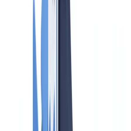
Compliance
8
min
leestijd
AML-compliance voor
vastgoedmakelaars 2026: Wwft-
verplichtingen en praktische gids
Volledige gids over Wwft-naleving voor makelaars in 2026:
cliëntenonderzoek, meldingsplicht, Bureau Toezicht Wwft en
ondermijning voorkomen.
Het CheckFile-team
·
28 mei 2026
Inhoudsopgave
Wie valt onder de Wwft als vastgoedmakelaar?
De vier kernverplichtingen voor vastgoedmakelaars