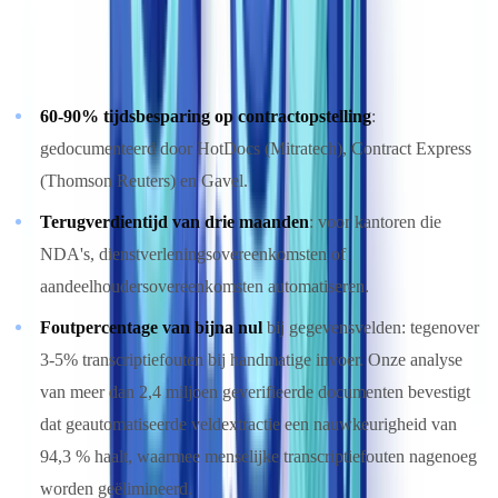
De productiviteitswinst is consistent en door onafhankelijke bronnen
gedocumenteerd:
60-90% tijdsbesparing op contractopstelling
:
gedocumenteerd door HotDocs (Mitratech), Contract Express
(Thomson Reuters) en Gavel.
Terugverdientijd van drie maanden
: voor kantoren die
NDA's, dienstverleningsovereenkomsten of
aandeelhoudersovereenkomsten automatiseren.
Foutpercentage van bijna nul
bij gegevensvelden: tegenover
3-5% transcriptiefouten bij handmatige invoer. Onze analyse
van meer dan 2,4 miljoen geverifieerde documenten bevestigt
dat geautomatiseerde veldextractie een nauwkeurigheid van
94,3 % haalt, waarmee menselijke transcriptiefouten nagenoeg
worden geëlimineerd.