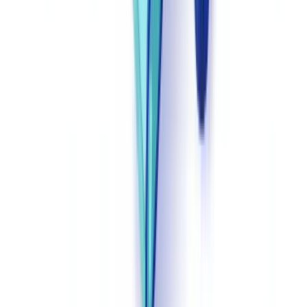
Een robuust programma voor juridische documentautomatisering in
een gereguleerde Nederlandse omgeving bestaat uit vier lagen.
Laag 1 — Gegevensverzameling en documentverificatie
:
Identiteitsdocumenten, KVK-uittreksels en bewijs van adres worden
bij verzameling automatisch geverifieerd.
CheckFile.ai
verwerkt
deze documenten in onder 2 seconden met een fraudedetectierate
van boven 99,2%, en voedt geverifieerde gegevens direct in de
contractgenerator. Onze interne gegevens onthullen dat de kosten
per dossier met 67 % dalen wanneer documentverzameling en -
verificatie in één geautomatiseerde laag worden gecombineerd.
Laag 2 — Sjabloongoverning
: Juridische sjablonen worden elk
kwartaal bijgewerkt op basis van DNB-circulaires, AFM-
beleidswijzigingen en updates van de
Nederlandse Orde van