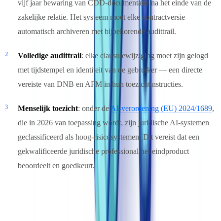
vijf jaar bewaring van CDD-documentatie na het einde van de
zakelijke relatie. Het systeem moet elke contractversie
automatisch archiveren met bijbehorende audittrail.
Volledige audittrail
: elke clausulewijziging moet zijn gelogd
met tijdstempel en identiteit van de gebruiker — een directe
vereiste van DNB en AFM in hun toezichtinstructies.
Menselijk toezicht
: onder de
AI-verordening (EU) 2024/1689
,
die in 2026 van toepassing wordt, zijn juridische AI-systemen
geclassificeerd als hoog-risicosystemen. Dit vereist dat een
gekwalificeerde juridische professional het eindproduct
beoordeelt en goedkeurt.
Een compleet juridisch
automatiseringsprogramma opbouwen