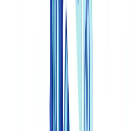
Automatisering
8
min
leestijd
Legal document automation: contracten
automatiseren
Praktijkgids over legal document automation in Nederland: bespaar
60% op contractopstelling, voldoe aan DNB- en AFM-vereisten
Het CheckFile-team
·
11 maart 2026
Inhoudsopgave
Wat is legal document automation?
Technische kerncomponenten
Waarom juridische documentautomatisering in 2026
onmisbaar is in Nederland
Regelgevende context: DNB, AFM en Wwft
Economische druk: de kosten van stilstand