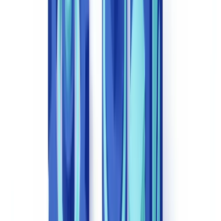
Uit Europees onderzoek blijkt dat meer dan 21 % van de werktijd
van juridische professionals in kleinere kantoren opgaat aan
administratieve taken.
2 op 5 Europese advocatenkantoren heeft
de automatisering verhoogd om kosten te beheersen
, aldus het
Future Ready Lawyer 2026
-rapport.
Nederland speelt een bijzondere rol: Wolters Kluwer Legal &
Regulatory, gevestigd in Alphen aan den Rijn, heeft in 2026
Legisway Advisor gelanceerd — een contractreview- en
herschrijftool op basis van Expert AI — specifiek gericht op
Nederlandse en Europese juridische afdelingen.
Meetbare voordelen van juridische
documentautomatisering