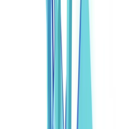
Legal document automation is het gebruik van software om
volledige, jurisdictiespecifieke juridische documenten te produceren
vanuit gestructureerde data en intelligente sjablonen. Het gaat veel
verder dan samenvoegen van correspondentie: moderne platformen
analyseren clausulerisico's, handhaven compliance-playbooks en
routeren documenten via meerstaps goedkeuringsworkflows voordat
een ondertekend, gearchiveerd resultaat wordt gegenereerd.
Uit een enquête van Gavel (2024) onder 50 advocaten in
bedrijfsrecht, familierecht en estate planning bleek dat
documentautomatisering de tijd voor het opstellen van
documenten met wel 90% terugdrong
— van gemiddeld 45
minuten per standaardcontract naar minder dan 5 minuten.
Lees ook
fraude en fouten
.