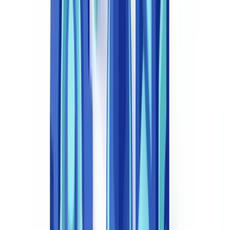
documentatiekwaliteit bij onboarding en contractbeheer. Specifiek
publiceerde DNB in april 2025 een leidraad die vereist dat alle
CDD-beslissingen (Customer Due Diligence) zijn gedocumenteerd
met een volledige audittrail (
DNB, Leidraad Wwft 2025
).
Onder Wwft artikel 33 moeten onderworpen entiteiten
cliëntenonderzoeksgegevens bewaren gedurende minimaal vijf
jaar na het einde van de zakelijke relatie
(
Wwft, Artikel 33
).
Geautomatiseerde workflows archiveren elk contractdocument met
de bijbehorende verificatiegegevens automatisch.
De
eIDAS-verordening (EU) 910/2014
, die juridisch geldige
elektronische handtekeningen regelt in de gehele EU, is direct van
toepassing op digitaal ondertekende contracten in Nederland.
Economische druk: de kosten van stilstand