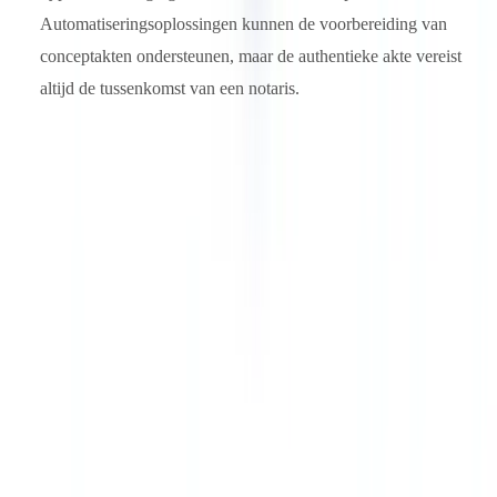
Automatiseringsoplossingen kunnen de voorbereiding van
conceptakten ondersteunen, maar de authentieke akte vereist
altijd de tussenkomst van een notaris.
Zie ook
integratiegids
Onderneem actie
CheckFile verwerkt industriële volumes van gereguleerde
documenten in 24 OCR-talen en 32 jurisdicties. Test het platform
met uw eigen documenten: resultaten binnen 48 uur.
Gratis pilot aanvragen