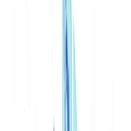
🇺🇸
United States
🇨🇦
Canada (EN)
🇨🇦
Canada (FR)
🇧🇷
Brasil
🇲🇽
México
Oceania
🇦🇺
Australia
Demo aanvragen
🇳🇱
NL
Europe
🇫🇷
France
🇧🇪
Belgique