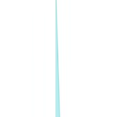
Verzekeringen
Vastgoed
Human Resources
Automotive
Gezondheidszorg
Industrie
Bouw
Transport & Logistiek
Uitzendwerk & Werving
Klantverhaal
Tarieven
Beveiliging
Vergelijking
Blog
Bronnen
Woordenlijst
Landgidsen
Checklists