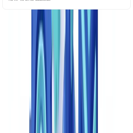
Een veelgestelde vraag in juridische vakforums is het verschil tussen
documentautomatisering en documentmanagementsystemen (DMS).
Automatisering
maakt
documenten vanuit data; een DMS
organiseert, beheert en archiveert
bestaande documenten
. Beide zijn
noodzakelijk in een modern juridisch ecosysteem.
Waarom juridische documentautomatisering in
2026 onmisbaar is in Nederland
Regelgevende context: DNB, AFM en Wwft
De
Autoriteit Financiële Markten (AFM)
en
De Nederlandsche
Bank (DNB)
intensiveerden in 2025 hun toezicht op de