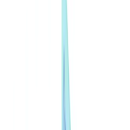
ROI Calculator
🇳🇱
NL
Europe
🇫🇷
France
🇧🇪
Belgique
🇨🇭
Suisse
🇬🇧
United Kingdom
🇮🇪
Ireland
🇪🇸
España
🇵🇹
Portugal
🇳🇱
Nederland
🇩🇪
Deutschland
Americas