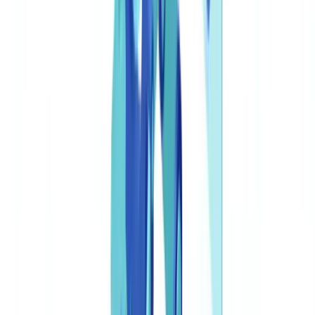
documentmanagement?
Inhoudsopgave
Wat is legal document automation?
Technische kerncomponenten
Waarom juridische documentautomatisering in 2026
onmisbaar is in Nederland
Regelgevende context: DNB, AFM en Wwft
Economische druk: de kosten van stilstand
Meetbare voordelen van juridische documentautomatisering
Tijdsvergelijking: handmatig vs. geautomatiseerd
Een oplossing kiezen voor de Nederlandse markt
Compliance en auditbeheer in geautomatiseerde juridische
workflows
Een compleet juridisch automatiseringsprogramma opbouwen
Specifieke Nederlandse uitdagingen bij implementatie
Zie ook
Onderneem actie