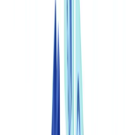
🇨🇭
Suisse
🇬🇧
United Kingdom
🇮🇪
Ireland
🇪🇸
España
🇵🇹
Portugal
🇳🇱
Nederland
🇩🇪
Deutschland
Americas
🇺🇸
United States
🇨🇦
Canada (EN)
🇨🇦
Canada (FR)
🇧🇷
Brasil
🇲🇽
México
Oceania
🇦🇺
Australia