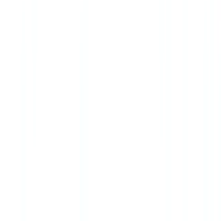
Veelgestelde vragen
Wat is legal document automation?
Legal document automation is het gebruik van software en AI om
juridische documenten — contracten, aktes, compliance-formulieren
— automatisch te genereren, reviewen en beheren vanuit
gestructureerde data en intelligente sjablonen, zonder repetitieve
handmatige invoer.
Hoeveel kost een juridisch
documentautomatiseringsplatform?