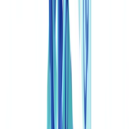
Meetbare voordelen van juridische documentautomatisering
Tijdsvergelijking: handmatig vs. geautomatiseerd
Een oplossing kiezen voor de Nederlandse markt
Compliance en auditbeheer in geautomatiseerde juridische
workflows
Een compleet juridisch automatiseringsprogramma opbouwen
Specifieke Nederlandse uitdagingen bij implementatie
Zie ook
Onderneem actie
Veelgestelde vragen
Wat is legal document automation?
Hoeveel kost een juridisch documentautomatiseringsplatform?
Is AI-gegenereerde juridische documentatie rechtsgeldig in
Nederland?
Hoe waarborg ik de vertrouwelijkheid van gegevens in
legaltech-tools?
Wat is het verschil tussen documentautomatisering en