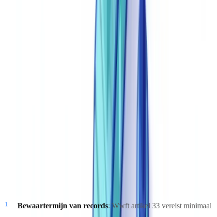
Geïntegreerde documentverificatie
: automatisering is slechts zo
betrouwbaar als de invoergegevens. Door juridische workflows te
koppelen aan een
documentverificatieoplossing
worden
contractvelden gevuld met gevalideerde, op fraude gecontroleerde
informatie. Bekijk ook onze
gids voor automatisering en verificatie
voor een compleet overzicht.
Compliance en auditbeheer in geautomatiseerde
juridische workflows
Een juridisch documentautomatiseringsplatform voor de
Nederlandse markt moet voldoen aan drie kerneisen:
Bewaartermijn van records
: Wwft artikel 33 vereist minimaal