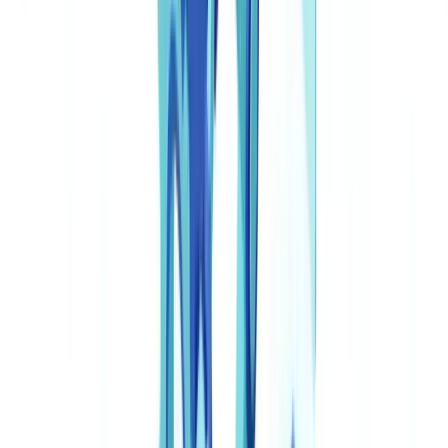
Veelgestelde vragen
Wat is legal document automation?
Hoeveel kost een juridisch documentautomatiseringsplatform?
Is AI-gegenereerde juridische documentatie rechtsgeldig in
Nederland?
Hoe waarborg ik de vertrouwelijkheid van gegevens in
legaltech-tools?
Wat is het verschil tussen documentautomatisering en
documentmanagement?
Dit artikel samenvatten met
ChatGPT
Claude
Perplexity
Gemini
Grok
Legal document automation past kunstmatige intelligentie, natural
language processing (NLP) en conditionele workflows toe om
juridische documenten — contracten, aktes, compliance-formulieren
— te genereren, te reviewen en te beheren zonder repetitieve
handmatige invoer. In Nederland gebruikte in 2026 61 % van de