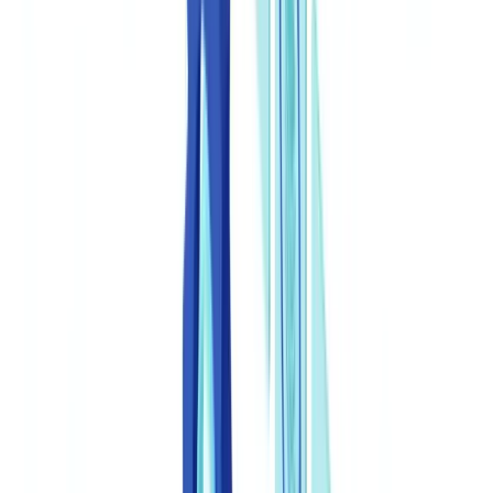
Klantverhaal
Tarieven
Beveiliging
Vergelijking
Blog
Bronnen
Woordenlijst
Landgidsen
Checklists
ROI Calculator
🇳🇱
NL
Europe
🇫🇷
France
🇧🇪
Belgique
🇨🇭
Suisse
🇬🇧
United Kingdom
🇮🇪
Ireland
🇪🇸
España
🇵🇹
Portugal
🇳🇱
Nederland