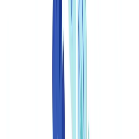
Sectoren
AI & Deepfake-detectie
Nieuw
AI-signalen, synthetisch, deepfakes
Financieel & Juridisch
Banking & KYC
Financiering &
Leasing
Accountantskantoren
Advocatenkantoren
Notarissen
Dienstverlening
Verzekeringen
Vastgoed
Human
Resources
Automotive
Gezondheidszorg
Industrie
Bouw
Transport & Logistiek
Uitzendwerk & Werving