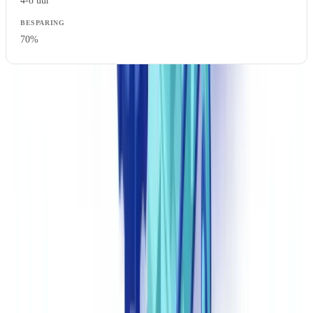
4-8 uur
70%
Klaar om uw controles te automatiseren?
Gratis proefproject met uw eigen documenten. Resultaten binnen
48u.
Gratis proefproject aanvragen
Een oplossing kiezen voor de Nederlandse markt
De Nederlandse markt telt in 2026 meer dan 25 oplossingen. De
volgende criteria filteren tools die falen in gereguleerde omgevingen.