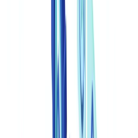
🇩🇪
Deutschland
Americas
🇺🇸
United States
🇨🇦
Canada (EN)
🇨🇦
Canada (FR)
🇧🇷
Brasil
🇲🇽
México
Oceania
🇦🇺
Australia
Demo aanvragen
Home
Blog
Legal document automation: contracten automatiseren