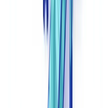
Integratie met Nederlandse systemen
: het juridische digitale
ecosysteem in Nederland draait om het
Rechtspraak-portaal
en het
Handelsregister van de KVK
. De gekozen oplossing moet
integreren met of exporteren naar formaten die compatibel zijn met
deze systemen.
AVG-conformiteit
: alle verwerking van persoonsgegevens in
juridische documenten — namen, BSN-gerelateerde gegevens,
financiële details — moet voldoen aan de
Algemene Verordening
Gegevensbescherming (AVG, EU) 2016/679
en de
Uitvoeringswet
AVG
. Eis een gegevensbeschermingseffectbeoordeling (DPIA) van
de leverancier.
Gecertificeerde informatiebeveiliging
:
ISO 27001
-certificering en
hosting binnen de EU zijn minimumvereisten voor juridische
instellingen die met vertrouwelijke cliëntgegevens werken.