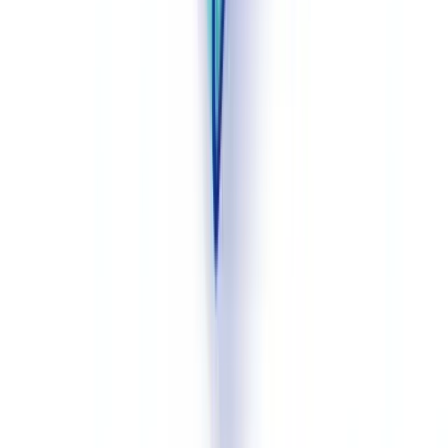
Advocaten
. De DNB-leidraadpagina is de gezaghebbende bron
voor sjabloon-update-triggers.
Laag 3 — Goedkeuring en registratie
: Elke contractrevisie wordt
geregistreerd met gebruikersidentiteit, tijdstempel en
wijzigingsoverzicht. Dit voldoet aan de vijfjaar-bewaartermijn van
Wwft artikel 33 en de Awb-eisen voor bestuurlijke controle.
Laag 4 — Archivering en ophalen
: Afgeronde contracten worden
geïndexeerd op cliënt, rechtsgebied en regelgevingscategorie —
voor snelle opvraging bij een DNB-themaonderzoek of FIOD-
onderzoek.
Specifieke Nederlandse uitdagingen bij implementatie
Juridische professionals in Nederland stellen in vakforums
regelmatig deze vragen: