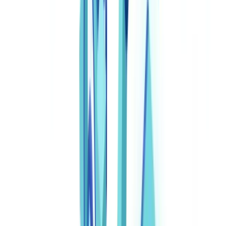
Europese juridische professionals AI-tools, terwijl slechts een derde
systemen voor documentbeheer en -automatisering inzet, aldus het
Future Ready Lawyer 2026
-rapport van Wolters Kluwer.
De druk neemt toe. De
Wet ter voorkoming van witwassen en
financieren van terrorisme (Wwft)
verplicht onderworpen entiteiten
— waaronder juridische dienstverleners die financiële diensten
aanbieden — om cliëntenonderzoek te documenteren en records tien
jaar te bewaren. Automatisering integreert deze controles direct in
het proces van contractgeneratie.
Dit artikel is uitsluitend bedoeld ter informatie en vormt geen
juridisch, financieel of regelgevend advies.
Wat is legal document automation?