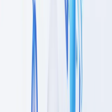
para identificar os seus clientes, avaliar o risco da relação de
negócios e monitorizar as operações de forma contínua. Em
Portugal, estas obrigações estão consagradas na Lei n.o 83/2017, de
18 de agosto, que transpõe a 4.a Diretiva Anti-Branqueamento, e
são supervisionadas pelo
Banco de Portugal
, pela CMVM e pelo
DCIAP. Cada setor apresenta um perfil de risco distinto que
condiciona o âmbito das verificações. Este artigo fornece uma matriz
de diligência devida por setor, com os documentos exigidos, os
níveis de diligência aplicáveis e as frequências de revisão.
Este artigo é fornecido apenas para fins informativos e não
constitui aconselhamento jurídico, financeiro ou
regulamentar. As referências regulamentares são exatas à
data de publicação. Consulte um profissional qualificado
para orientação adaptada à sua situação.