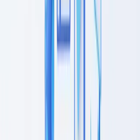
Pessoas Politicamente Expostas (PEP)
Filtragem de sanções
Checklists de diligência devida por setor
Serviços financeiros (bancos, instituições de pagamento)
Imobiliário (mediadores, promotores)
Profissões jurídicas (advogados, notários)
Contabilidade e auditoria
Monitorização contínua e revisão periódica
Quando relançar uma verificação
Automatizar a monitorização
Passe à ação
Perguntas frequentes
Qual é a diferença entre KYC e diligência devida do cliente
(CDD)
Um mediador imobiliário deve verificar a identidade do
comprador e do vendedor
Com que frequência devem ser atualizados os processos de
diligência devida