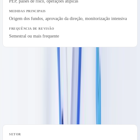
PEP, países de risco, operações atípicas
Origem dos fundos, aprovação da direção, monitorização intensiva
Semestral ou mais frequente
Obrigações de diligência devida por setor
As entidades obrigadas estão definidas no artigo 4.o da Lei n.o
83/2017. Cada setor apresenta riscos específicos que condicionam o
perímetro da diligência devida. A tabela seguinte compara as
exigências por setor.