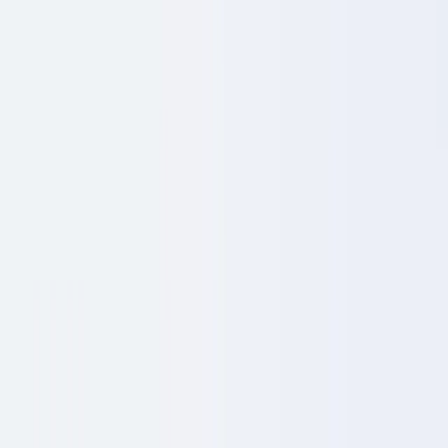
Calculadora ROI
🇵🇹
PT
Europe
🇫🇷
France
🇧🇪
Belgique
🇨🇭
Suisse
🇬🇧
United Kingdom
🇮🇪
Ireland
🇪🇸
España
🇵🇹
Portugal
🇳🇱
Nederland
🇩🇪
Deutschland
Americas