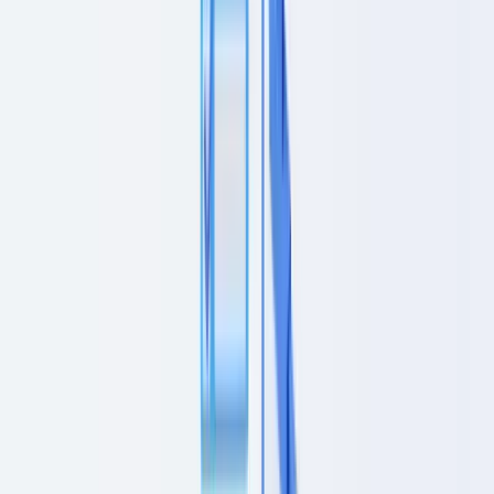
Setores
Deteção IA & Deepfake
Novo
Sinais IA, sintéticos, deepfakes
Finanças & Jurídico
Banca & KYC
Financiamento & Leasing
Contabilistas
certificados
Escritórios de advogados
Notários
Serviços
Seguradoras
Imobiliário
Recursos Humanos
Automóvel
Saúde
Indústria
Construção
Transporte & Logística
Trabalho temporário &
Recrutamento