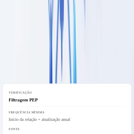
Toda entidade obrigada deve verificar que o seu cliente não consta
das
listas de sanções da União Europeia
nem das listas nacionais.
Esta filtragem deve efetuar-se no início da relação e de forma
contínua. As resoluções do Conselho de Segurança das Nações
Unidas são igualmente de aplicação direta.
Em caso de correspondência, a entidade obrigada deve congelar os
ativos sem demora e comunicar ao
DCIAP
(Departamento Central
de Investigação e Ação Penal).
Filtragem PEP
Início da relação + atualização anual