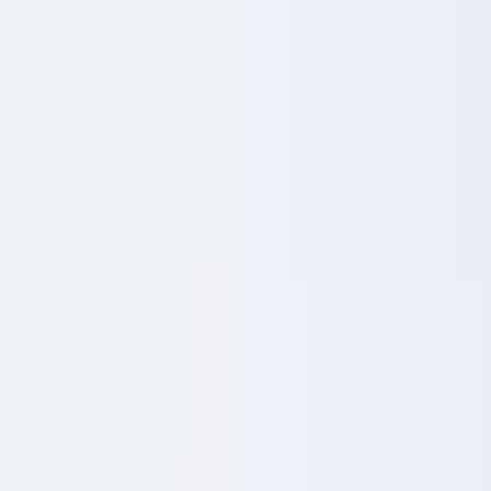
Imobiliário
Recursos Humanos
Automóvel
Saúde
Indústria
Construção
Transporte & Logística
Trabalho temporário & Recrutamento
Caso de estudo
Preços
Segurança
Comparativo
Blog
Recursos
Glossário
Guias por país
Checklists