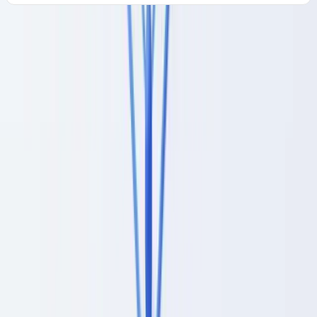
Pronto para automatizar as suas verificações?
Piloto gratuito com os seus próprios documentos. Resultados em
48h.
Pedir um piloto gratuito
Checklists de diligência devida por setor
Serviços financeiros (bancos, instituições de pagamento)
O setor financeiro concentra as exigências mais rigorosas. O Banco
de Portugal tem intensificado as ações de supervisão em matéria de
prevenção do branqueamento de capitais, com sanções significativas