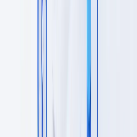
alinhados com a abordagem baseada no risco preconizada pelo
GAFI
:
Diligência simplificada (SDD)
: aplica-se quando o risco de
branqueamento de capitais ou financiamento do terrorismo é
comprovadamente baixo. Permite reduzir a intensidade das medidas
de verificação, sem eliminar a obrigação de identificação. Pode
aplicar-se a organismos de direito público, entidades cotadas ou
produtos financeiros de baixo risco.
Diligência normal (CDD)
: é o nível padrão. Compreende a
identificação do cliente e do beneficiário efetivo, a verificação da
identidade por documentos fidedignos, a compreensão do objeto e
da natureza da relação de negócios e o exercício de vigilância
contínua.
Diligência reforçada (EDD)
: obrigatória perante fatores de risco