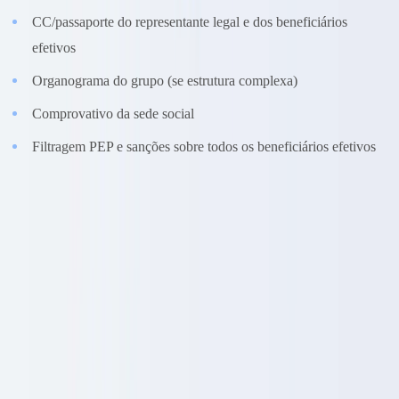
CC/passaporte do representante legal e dos beneficiários
efetivos
Organograma do grupo (se estrutura complexa)
Comprovativo da sede social
Filtragem PEP e sanções sobre todos os beneficiários efetivos
Imobiliário (mediadores, promotores)
Os mediadores e promotores imobiliários estão entre as entidades
obrigadas mais expostas ao risco de branqueamento. O setor
imobiliário constitui um vetor importante de branqueamento de
capitais em Portugal, dada a atratividade do mercado para
investidores estrangeiros e os valores elevados das transações.
Comprador: