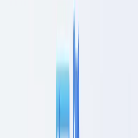
🇨🇭
Suisse
🇬🇧
United Kingdom
🇮🇪
Ireland
🇪🇸
España
🇵🇹
Portugal
🇳🇱
Nederland
🇩🇪
Deutschland
Americas
🇺🇸
United States
🇨🇦
Canada (EN)
🇨🇦
Canada (FR)
🇧🇷
Brasil
🇲🇽
México
Oceania
🇦🇺
Australia