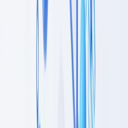
Automatizar a monitorização
Passe à ação
Perguntas frequentes
Qual é a diferença entre KYC e diligência devida do cliente
(CDD)
Um mediador imobiliário deve verificar a identidade do
comprador e do vendedor
Com que frequência devem ser atualizados os processos de
diligência devida
As profissões liberais estão sujeitas à diligência devida
Estruture a sua diligência devida com as ferramentas
adequadas
Resumir este artigo com
ChatGPT
Claude
Perplexity
Gemini
Grok
A diligência devida do cliente (Customer Due Diligence ou CDD) é
o conjunto de medidas que as entidades obrigadas devem aplicar