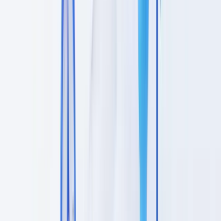
O que é a diligência devida do cliente (CDD)
A diligência devida do cliente é a obrigação legal de toda entidade
obrigada de conhecer o seu cliente, verificar a sua identidade através
de documentos fiáveis, compreender a natureza da relação de
negócios e avaliar o nível de risco associado. O
Regulamento
europeu AMLR (2024/1624)
harmoniza estas obrigações à escala da
UE, enquanto a
Diretiva AMLD6 (2024/1640)
estabelece o
enquadramento para a sua transposição nacional.
Os três níveis de diligência
A legislação portuguesa distingue três níveis de diligência devida,