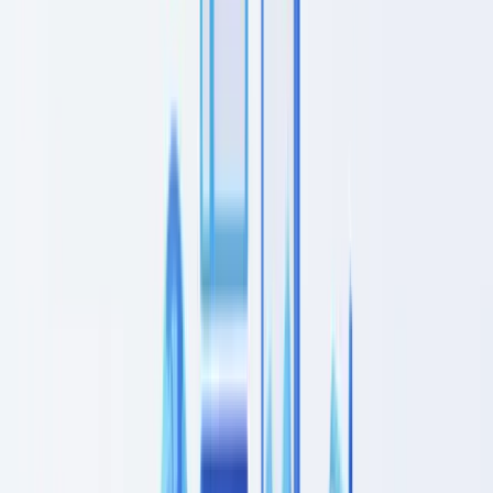
🇩🇪
Deutschland
Americas
🇺🇸
United States
🇨🇦
Canada (EN)
🇨🇦
Canada (FR)
🇧🇷
Brasil
🇲🇽
México
Oceania
🇦🇺
Australia
Pedir uma demonstração
Início
Blog
Diligência devida do cliente: checklist CDD por setor