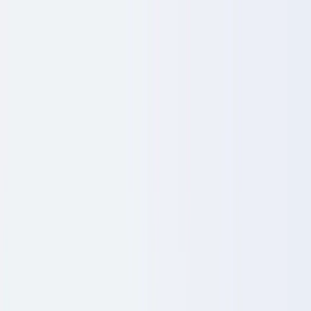
Skip to content
CheckFile
Setores
Deteção IA & Deepfake
Novo
Sinais IA, sintéticos, deepfakes
Finanças & Jurídico
Banca & KYC
Financiamento & Leasing
Contabilistas certificados
Escritórios de advogados
Notários
Serviços
Seguradoras