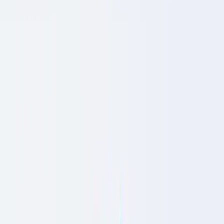
🇺🇸
United States
🇨🇦
Canada (EN)
🇨🇦
Canada (FR)
🇧🇷
Brasil
🇲🇽
México
Oceania
🇦🇺
Australia
Pedir uma demonstração
🇵🇹
PT
Europe
🇫🇷
France
🇧🇪
Belgique