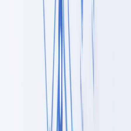
A identificação de PEP é uma obrigação transversal a todas as
entidades obrigadas. Consideram-se PEP as pessoas que
desempenham ou desempenharam funções públicas proeminentes:
chefes de Estado, ministros, deputados, magistrados de tribunais
superiores, dirigentes de empresas públicas, oficiais das forças
armadas. Os membros diretos da família e as pessoas conhecidas por
estarem estreitamente associadas também se encontram abrangidos.
O início de uma relação de negócios com um PEP ativa
automaticamente a diligência reforçada: aprovação pela
administração de topo, determinação da origem do património e dos
fundos, e acompanhamento reforçado durante toda a relação.
Filtragem de sanções