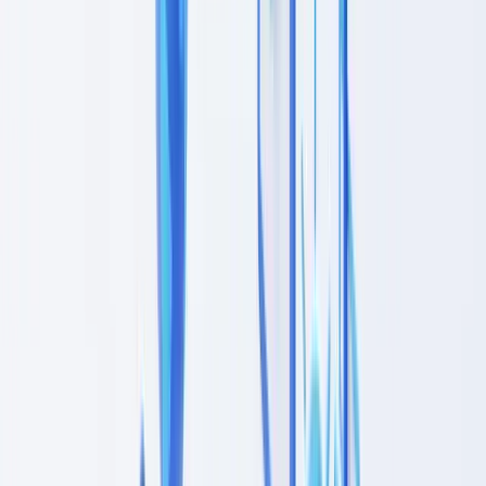
As profissões liberais estão sujeitas à diligência devida
Estruture a sua diligência devida com as ferramentas
adequadas
Índice
O que é a diligência devida do cliente (CDD)
Os três níveis de diligência
Obrigações de diligência devida por setor
PEP e filtragem de sanções
Pessoas Politicamente Expostas (PEP)
Filtragem de sanções
Checklists de diligência devida por setor
Serviços financeiros (bancos, instituições de pagamento)
Imobiliário (mediadores, promotores)
Profissões jurídicas (advogados, notários)
Contabilidade e auditoria
Monitorização contínua e revisão periódica
Quando relançar uma verificação