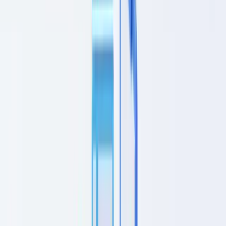
Caso de estudo
Preços
Segurança
Comparativo
Blog
Recursos
Glossário
Guias por país
Checklists
Calculadora ROI
🇵🇹
PT
Europe
🇫🇷
France
🇧🇪
Belgique
🇨🇭
Suisse
🇬🇧
United Kingdom
🇮🇪
Ireland
🇪🇸
España
🇵🇹
Portugal
🇳🇱
Nederland