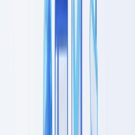
Guia
11
min
de leitura
Diligência devida do cliente: checklist
CDD por setor
Checklist completa de diligência devida do cliente (CDD) por setor:
financeiro, imobiliário, jurídico, contabilístico. Níveis e obrigações
legais.
Equipe CheckFile
·
4 de fevereiro de 2026
Índice
O que é a diligência devida do cliente (CDD)
Os três níveis de diligência
Obrigações de diligência devida por setor
PEP e filtragem de sanções