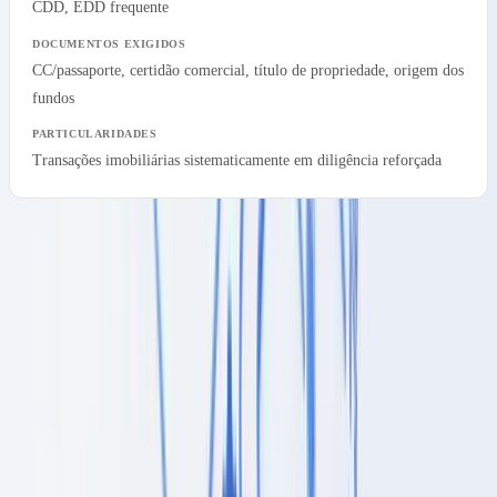
CDD, EDD frequente
CC/passaporte, certidão comercial, título de propriedade, origem dos
fundos
Transações imobiliárias sistematicamente em diligência reforçada
Para uma visão geral das obrigações de verificação documental,
consulte o nosso
guia de verificação de documentos
.
Para saber mais, consulte
métodos e custos
.
PEP e filtragem de sanções
Pessoas Politicamente Expostas (PEP)