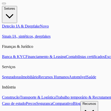
Setores
Deteção IA & Deepfake
Novo
Sinais IA, sintéticos, deepfakes
Finanças & Jurídico
Banca & KYC
Financiamento & Leasing
Contabilistas certificados
Esc
Serviços
Seguradoras
Imobiliário
Recursos Humanos
Automóvel
Saúde
Indústria
Construção
Transporte & Logística
Trabalho temporário & Recrutamen
Caso de estudo
Preços
Segurança
Comparativo
Blog
Recursos