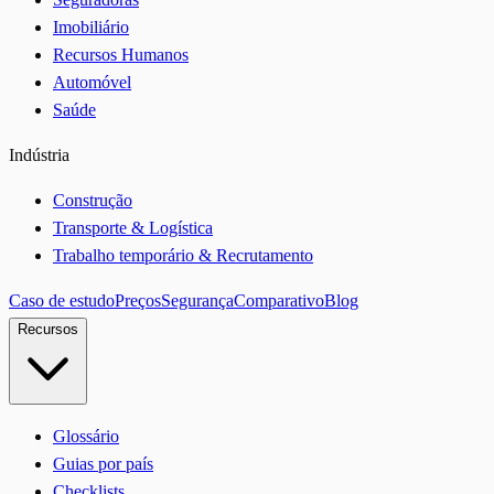
Imobiliário
Recursos Humanos
Automóvel
Saúde
Indústria
Construção
Transporte & Logística
Trabalho temporário & Recrutamento
Caso de estudo
Preços
Segurança
Comparativo
Blog
Recursos
Glossário
Guias por país
Checklists