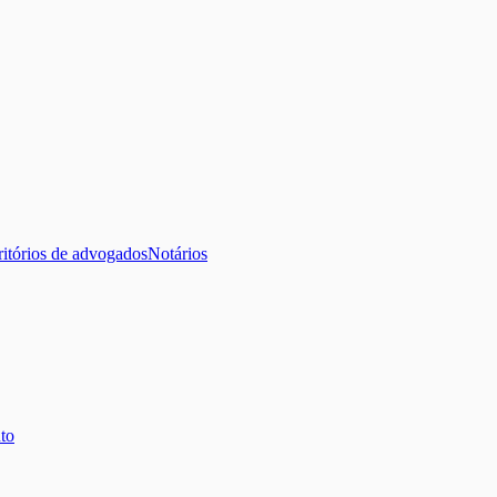
ritórios de advogados
Notários
to