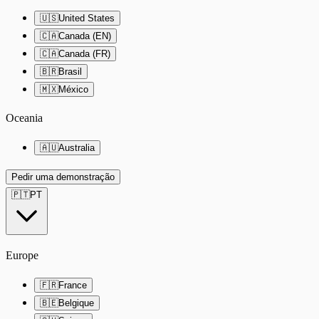
🇺🇸
United States
🇨🇦
Canada (EN)
🇨🇦
Canada (FR)
🇧🇷
Brasil
🇲🇽
México
Oceania
🇦🇺
Australia
Pedir uma demonstração
🇵🇹
PT
Europe
🇫🇷
France
🇧🇪
Belgique