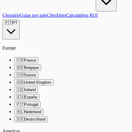
Glossário
Guias por país
Checklists
Calculadora ROI
🇵🇹
PT
Europe
🇫🇷
France
🇧🇪
Belgique
🇨🇭
Suisse
🇬🇧
United Kingdom
🇮🇪
Ireland
🇪🇸
España
🇵🇹
Portugal
🇳🇱
Nederland
🇩🇪
Deutschland
Americas