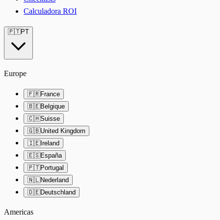
Calculadora ROI
🇵🇹
PT
Europe
🇫🇷
France
🇧🇪
Belgique
🇨🇭
Suisse
🇬🇧
United Kingdom
🇮🇪
Ireland
🇪🇸
España
🇵🇹
Portugal
🇳🇱
Nederland
🇩🇪
Deutschland
Americas