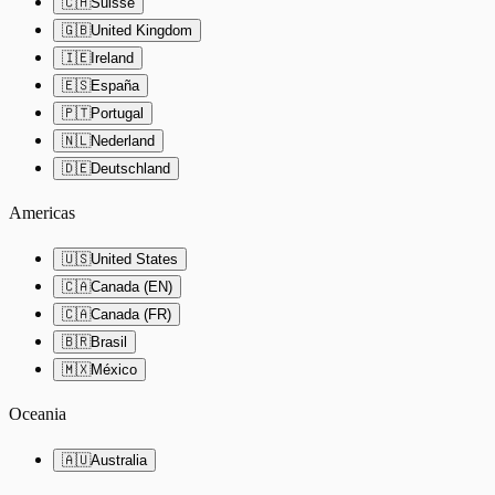
🇨🇭
Suisse
🇬🇧
United Kingdom
🇮🇪
Ireland
🇪🇸
España
🇵🇹
Portugal
🇳🇱
Nederland
🇩🇪
Deutschland
Americas
🇺🇸
United States
🇨🇦
Canada (EN)
🇨🇦
Canada (FR)
🇧🇷
Brasil
🇲🇽
México
Oceania
🇦🇺
Australia