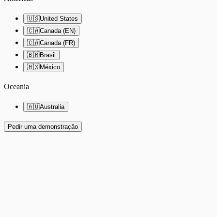
🇺🇸
United States
🇨🇦
Canada (EN)
🇨🇦
Canada (FR)
🇧🇷
Brasil
🇲🇽
México
Oceania
🇦🇺
Australia
Pedir uma demonstração