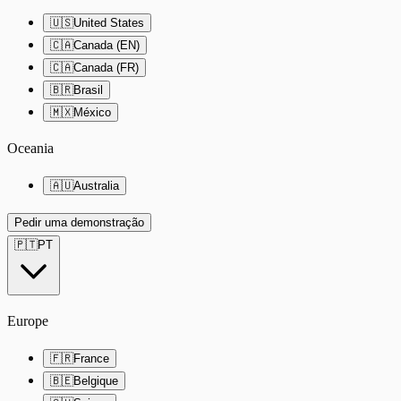
🇺🇸
United States
🇨🇦
Canada (EN)
🇨🇦
Canada (FR)
🇧🇷
Brasil
🇲🇽
México
Oceania
🇦🇺
Australia
Pedir uma demonstração
🇵🇹
PT
Europe
🇫🇷
France
🇧🇪
Belgique