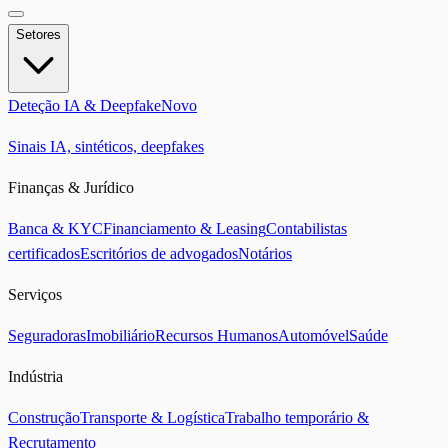
Setores
Deteção IA & Deepfake
Novo
Sinais IA, sintéticos, deepfakes
Finanças & Jurídico
Banca & KYC
Financiamento & Leasing
Contabilistas
certificados
Escritórios de advogados
Notários
Serviços
Seguradoras
Imobiliário
Recursos Humanos
Automóvel
Saúde
Indústria
Construção
Transporte & Logística
Trabalho temporário &
Recrutamento