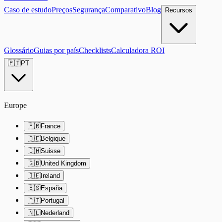
Caso de estudo
Preços
Segurança
Comparativo
Blog
Recursos
Glossário
Guias por país
Checklists
Calculadora ROI
🇵🇹
PT
Europe
🇫🇷
France
🇧🇪
Belgique
🇨🇭
Suisse
🇬🇧
United Kingdom
🇮🇪
Ireland
🇪🇸
España
🇵🇹
Portugal
🇳🇱
Nederland