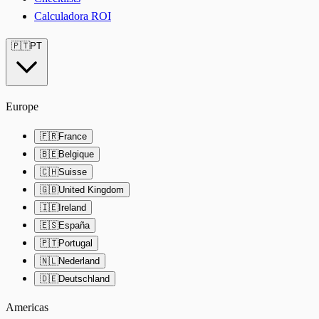
Calculadora ROI
🇵🇹
PT
Europe
🇫🇷
France
🇧🇪
Belgique
🇨🇭
Suisse
🇬🇧
United Kingdom
🇮🇪
Ireland
🇪🇸
España
🇵🇹
Portugal
🇳🇱
Nederland
🇩🇪
Deutschland
Americas