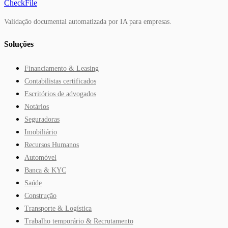
Ler o caso de estudo
CheckFile
Validação documental automatizada por IA para empresas.
Soluções
Financiamento & Leasing
Contabilistas certificados
Escritórios de advogados
Notários
Seguradoras
Imobiliário
Recursos Humanos
Automóvel
Banca & KYC
Saúde
Construção
Transporte & Logística
Trabalho temporário & Recrutamento