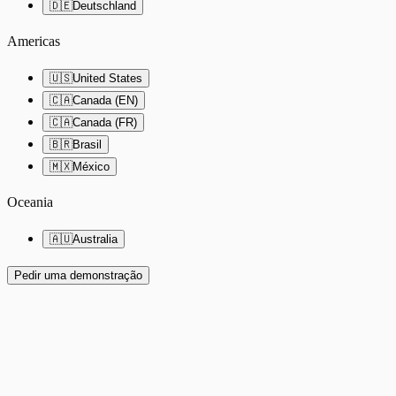
🇩🇪
Deutschland
Americas
🇺🇸
United States
🇨🇦
Canada (EN)
🇨🇦
Canada (FR)
🇧🇷
Brasil
🇲🇽
México
Oceania
🇦🇺
Australia
Pedir uma demonstração