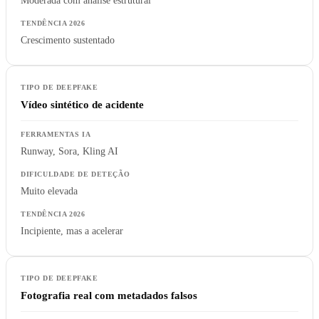
Moderada com análise estrutural
Crescimento sustentado
Vídeo sintético de acidente
Runway, Sora, Kling AI
Muito elevada
Incipiente, mas a acelerar
Fotografia real com metadados falsos