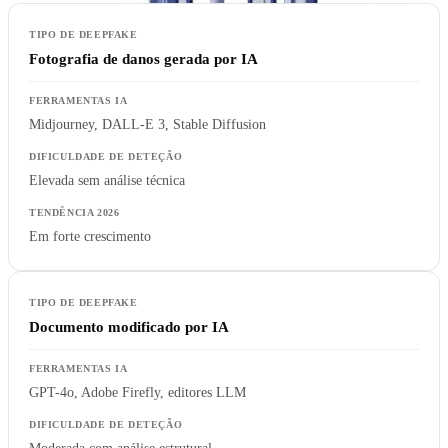
Fotografia de danos gerada por IA
Midjourney, DALL-E 3, Stable Diffusion
Elevada sem análise técnica
Em forte crescimento
Documento modificado por IA
GPT-4o, Adobe Firefly, editores LLM