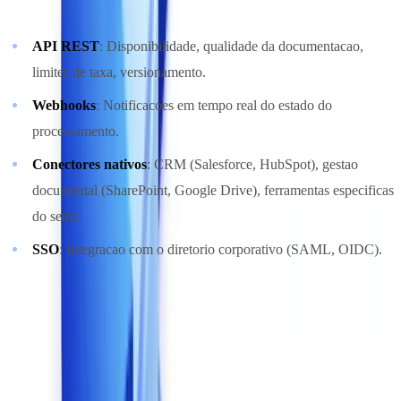
API REST
: Disponibilidade, qualidade da documentacao,
limites de taxa, versionamento.
Webhooks
: Notificacoes em tempo real do estado do
processamento.
Conectores nativos
: CRM (Salesforce, HubSpot), gestao
documental (SharePoint, Google Drive), ferramentas especificas
do setor.
SSO
: Integracao com o diretorio corporativo (SAML, OIDC).
A qualidade da documentacao da API e a disponibilidade de um
ambiente de teste (sandbox) sao indicadores fiaveis da maturidade
de uma solucao.