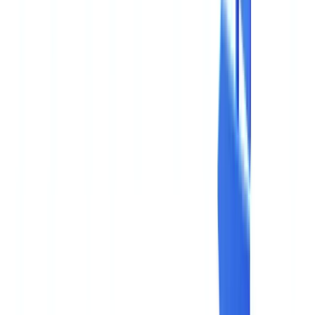
🇨🇭
Suisse
🇬🇧
United Kingdom
🇮🇪
Ireland
🇪🇸
España
🇵🇹
Portugal
🇳🇱
Nederland
🇩🇪
Deutschland
Americas
🇺🇸
United States
🇨🇦
Canada (EN)
🇨🇦
Canada (FR)
🇧🇷
Brasil
🇲🇽
México
Oceania
🇦🇺
Australia