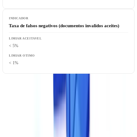
Taxa de falsos negativos (documentos invalidos aceites)
< 5%
< 1%
Como testar
: Exija um teste com os seus proprios documentos. Os
benchmarks em conjuntos de dados padronizados nao refletem a
realidade dos seus casos de uso. Prepare um lote de 50 a 100
documentos representativos, incluindo casos dificeis (digitalizacoes
de ma qualidade, documentos manuscritos, formatos atipicos).