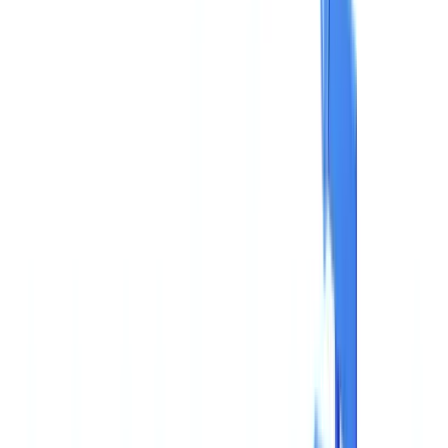
🇺🇸
United States
🇨🇦
Canada (EN)
🇨🇦
Canada (FR)
🇧🇷
Brasil
🇲🇽
México
Oceania
🇦🇺
Australia
Pedir uma demonstração
🇵🇹
PT
Europe
🇫🇷
France
🇧🇪
Belgique