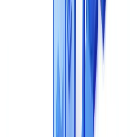
de aquisicao.
Este artigo é fornecido apenas para fins informativos e não
constitui aconselhamento jurídico, financeiro ou
regulamentar. As referências regulamentares são exatas à
data de publicação. Consulte um profissional qualificado
para orientação adaptada à sua situação.
Para saber mais, consulte
Lista
.
Esta Decisao Vincula-o Durante Anos -- Acerte a
Primeira