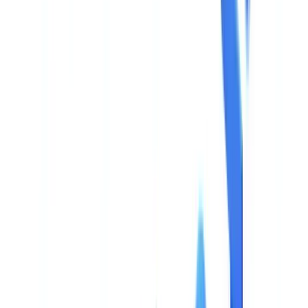
🇩🇪
Deutschland
Americas
🇺🇸
United States
🇨🇦
Canada (EN)
🇨🇦
Canada (FR)
🇧🇷
Brasil
🇲🇽
México
Oceania
🇦🇺
Australia
Pedir uma demonstração
Início
Blog
Validacao Documental com IA: Guia do Comprador