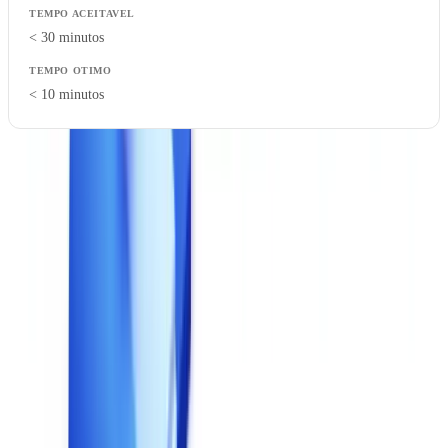
< 30 minutos
< 10 minutos
Desconfie dos numeros de desempenho indicados em condicoes
laboratoriais. Teste em circunstancias reais: documentos de
qualidade variavel, carga simultanea de multiplos utilizadores,
condicoes de rede padrao.
5. Integracao Tecnica
Uma solucao de validacao documental deve integrar-se no seu
ecossistema tecnico existente sem criar silos.
Pontos de integracao a verificar
: