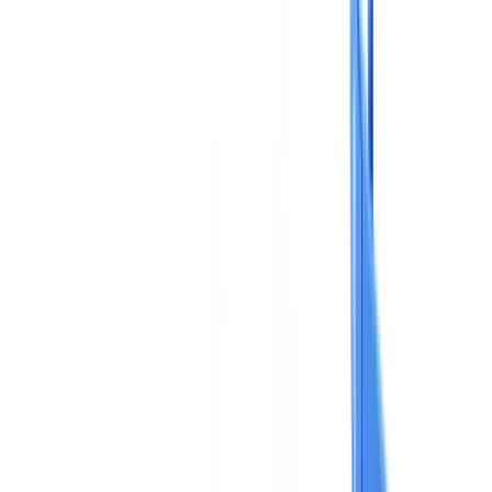
Calculadora ROI
🇵🇹
PT
Europe
🇫🇷
France
🇧🇪
Belgique
🇨🇭
Suisse
🇬🇧
United Kingdom
🇮🇪
Ireland
🇪🇸
España
🇵🇹
Portugal
🇳🇱
Nederland
🇩🇪
Deutschland
Americas