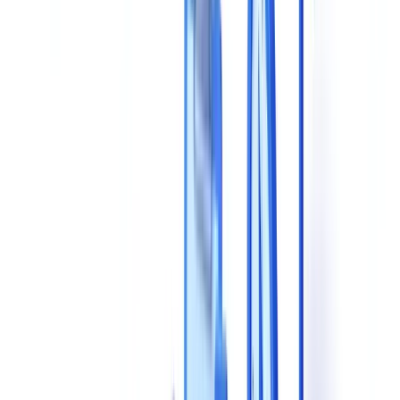
4. Velocidade de Processamento
5. Integracao Tecnica
6. Conformidade com o RGPD e Alojamento de Dados
7. Modelo de Precos
8. Suporte e Onboarding
Grelha de Comparacao: Avalie Solucoes Lado a Lado
Questoes a Colocar aos Fornecedores Durante uma
Demonstracao
Sobre Tecnologia
Sobre Conformidade
Sobre Desempenho Real
Sobre Escalabilidade
5 Erros Comuns a Evitar
Metodologia de Selecao Recomendada
Fazer a Escolha Certa para a Sua Organizacao
Perguntas Frequentes
Quais os criterios mais importantes ao comparar solucoes de
validacao documental com IA?