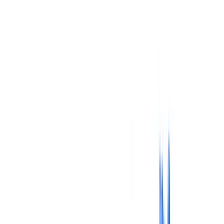
Imobiliário
Recursos Humanos
Automóvel
Saúde
Indústria
Construção
Transporte & Logística
Trabalho temporário & Recrutamento
Caso de estudo
Preços
Segurança
Comparativo
Blog
Recursos
Glossário
Guias por país
Checklists