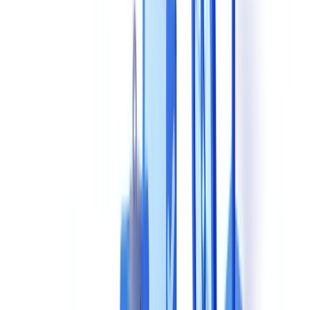
Porque e que o alojamento europeu e obrigatorio para
solucoes de validacao documental?
Como avaliar a precisao real de uma solucao de validacao
documental antes de contratar?
Quais sao os erros mais comuns no processo de selecao de
uma solucao de validacao?
Pronto para automatizar as suas verificações?
Índice
Esta Decisao Vincula-o Durante Anos -- Acerte a Primeira
Os 8 Criterios Essenciais de Avaliacao
1. Precisao de Extracao e Reconhecimento
2. Tipos de Documentos Suportados
3. Capacidades de Verificacao e Conformidade
4. Velocidade de Processamento
5. Integracao Tecnica
6. Conformidade com o RGPD e Alojamento de Dados
7. Modelo de Precos