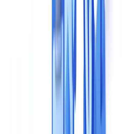
8. Suporte e Onboarding
Grelha de Comparacao: Avalie Solucoes Lado a Lado
Questoes a Colocar aos Fornecedores Durante uma
Demonstracao
Sobre Tecnologia
Sobre Conformidade
Sobre Desempenho Real
Sobre Escalabilidade
5 Erros Comuns a Evitar
Metodologia de Selecao Recomendada
Fazer a Escolha Certa para a Sua Organizacao
Perguntas Frequentes
Quais os criterios mais importantes ao comparar solucoes de
validacao documental com IA?
Porque e que o alojamento europeu e obrigatorio para
solucoes de validacao documental?
Como avaliar a precisao real de uma solucao de validacao
documental antes de contratar?