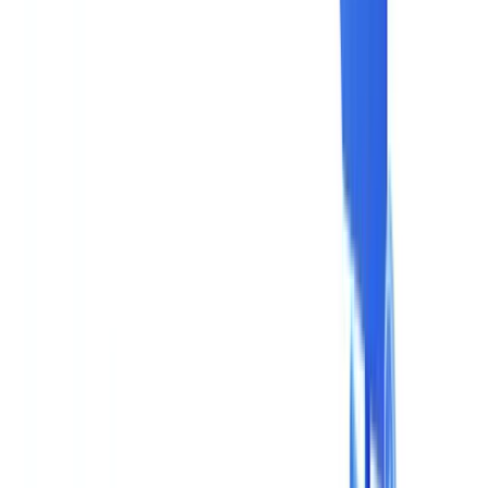
Setores
Deteção IA & Deepfake
Novo
Sinais IA, sintéticos, deepfakes
Finanças & Jurídico
Banca & KYC
Financiamento & Leasing
Contabilistas
certificados
Escritórios de advogados
Notários
Serviços
Seguradoras
Imobiliário
Recursos Humanos
Automóvel
Saúde
Indústria
Construção
Transporte & Logística
Trabalho temporário &
Recrutamento