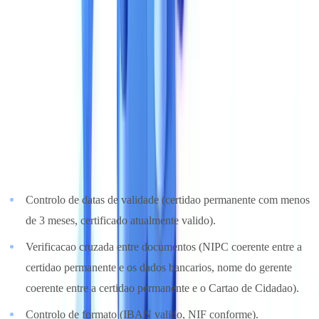
e verifique se correspondem as suas necessidades de negocio.
3. Capacidades de Verificacao e Conformidade
A extracao de dados e apenas o primeiro passo. O verdadeiro valor
de uma solucao reside na sua capacidade de verificar a validade e
coerencia dos documentos.
Verificacoes essenciais
:
Controlo de datas de validade (certidao permanente com menos
de 3 meses, certificado atualmente valido).
Verificacao cruzada entre documentos (NIPC coerente entre a
certidao permanente e os dados bancarios, nome do gerente
coerente entre a certidao permanente e o Cartao de Cidadao).
Controlo de formato (IBAN valido, NIF conforme).