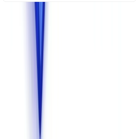
Porque importa o alojamento europeu
: Desde a invalidacao do
Privacy Shield pelo Tribunal de Justica da Uniao Europeia (
acordao
Schrems II, Processo C-311/18
), a transferencia de dados pessoais
para os Estados Unidos e juridicamente precaria. Para documentos
de identificacao, dados financeiros e informacoes societarias, o
alojamento na UE e a unica opcao que garante a
seguranca
juridica
do seu tratamento de dados.
Solucoes construidas sobre APIs de IA sediadas nos EUA (GPT,
Claude, Gemini) sem alojamento europeu dedicado representam um
risco de conformidade se os documentos contiverem dados pessoais.
Verifique que todo o processamento de IA e realizado integralmente
em infraestrutura europeia.