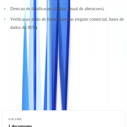
Detecao de falsificacao (analise visual de alteracoes).
Verificacao junto de fontes externas (registo comercial, bases de
dados do IRN).
As solucoes mais avancadas oferecem regras de conformidade
KYC
configuraveis: o utilizador define os controlos especificos da sua
politica de aceitacao e a plataforma aplica-os automaticamente.
4. Velocidade de Processamento
A velocidade tem impacto direto na experiencia do utilizador e na
capacidade de processamento da equipa.
1 documento