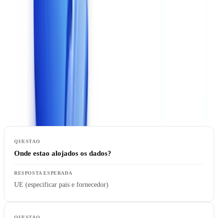
6. Conformidade com o RGPD e Alojamento de Dados
Este criterio e inegociavel para qualquer organizacao que processe
documentos com dados pessoais -- o que abrange praticamente
todos os casos de uso. Em Portugal, a Lei n.o 58/2019 transpoe o
RGPD e a CNPD (Comissao Nacional de Protecao de Dados) e a
autoridade de supervisao competente.
Questoes que deve colocar
:
Onde estao alojados os dados?
UE (especificar pais e fornecedor)