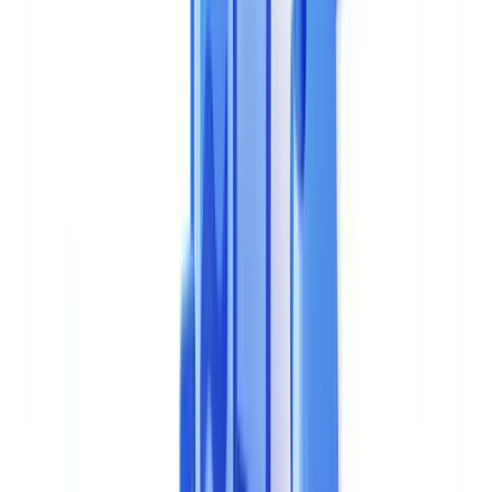
Uma solucao de validacao documental com IA situa-se no centro
dos seus processos de negocio: onboarding de clientes,
conformidade regulamentar, gestao de risco. Uma escolha errada
traduz-se em meses de implementacao desperdicados, custos ocultos
e divida tecnica dificil de reverter. Este guia estrutura o seu processo
de selecao em torno de criterios objetivos e mensuraveis.
Os 8 Criterios Essenciais de Avaliacao
1. Precisao de Extracao e Reconhecimento
A precisao e o criterio fundacional. Uma ferramenta que extrai mal
os dados de um documento cria mais problemas do que resolve:
falsos positivos que sobrecarregam as equipas, falsos negativos que
deixam passar erros.