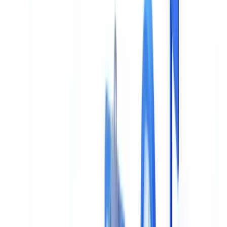
Guia
15
min
de leitura
Validacao Documental com IA: Guia do
Comprador
Guia completo do comprador para validacao documental com IA: 8
criterios de avaliacao, grelha de comparacao
Equipe CheckFile
·
15 de janeiro de 2026
Índice
Esta Decisao Vincula-o Durante Anos -- Acerte a Primeira
Os 8 Criterios Essenciais de Avaliacao
1. Precisao de Extracao e Reconhecimento
2. Tipos de Documentos Suportados
3. Capacidades de Verificacao e Conformidade