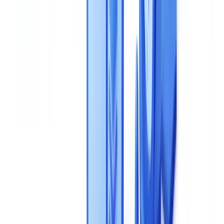
Quais sao os erros mais comuns no processo de selecao de
uma solucao de validacao?
Pronto para automatizar as suas verificações?
Resumir este artigo com
ChatGPT
Claude
Perplexity
Gemini
Grok
Selecionar uma solucao de validacao documental com IA e uma das
decisoes tecnologicas mais consequentes que as suas equipas de
conformidade e operacoes tomarao. Uma escolha errada significa
meses de tempo de implementacao perdido, custos ocultos e divida
tecnica que se acumula em todos os processos de negocio que a
ferramenta toca. Este guia do comprador estrutura a sua avaliacao
em torno de oito criterios objetivos e mensuraveis -- da precisao de
extracao e detecao de fraude a conformidade com o RGPD e
custo
total de posse
-- para que possa comparar solucoes em pe de
igualdade e evitar os erros que descarrilam a maioria dos processos