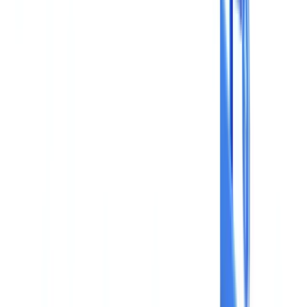
Caso de estudo
Preços
Segurança
Comparativo
Blog
Recursos
Glossário
Guias por país
Checklists
Calculadora ROI
🇵🇹
PT
Europe
🇫🇷
France
🇧🇪
Belgique
🇨🇭
Suisse
🇬🇧
United Kingdom
🇮🇪
Ireland
🇪🇸
España
🇵🇹
Portugal
🇳🇱
Nederland