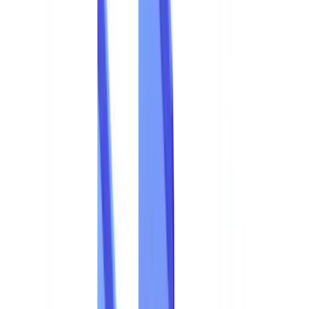
Setores
Deteção IA & Deepfake
Novo
Sinais IA, sintéticos, deepfakes
Finanças & Jurídico
Banca & KYC
Financiamento & Leasing
Contabilistas
certificados
Escritórios de advogados
Notários
Serviços
Seguradoras
Imobiliário
Recursos Humanos
Automóvel
Saúde
Indústria
Construção
Transporte & Logística
Trabalho temporário &
Recrutamento