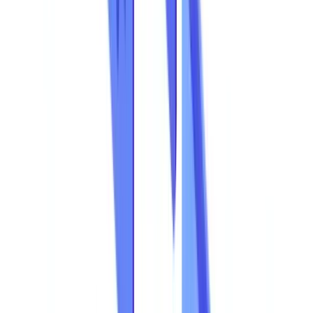
O Panorama Regulamentar: O que a Lei Exige
O Caso de Negocio para a Detecao: Matematica Simples
Perguntas Frequentes
Como sei se a minha empresa esta exposta a fraude
documental?
Quais sao os sinais de alerta de um documento falsificado?
Quanto custa uma solucao de detecao de fraude documental
com IA?
A detecao de fraude com IA e compativel com o RGPD?
Da Detecao Reativa a Prevencao Proativa
Saiba mais
Índice
A Fraude Documental Custa as Empresas Europeias 1,4 Mil
Milhoes de Euros por Ano
A Fraude Documental em Numeros
Indicadores-Chave
A Fraude Documental no Panorama Geral da Fraude