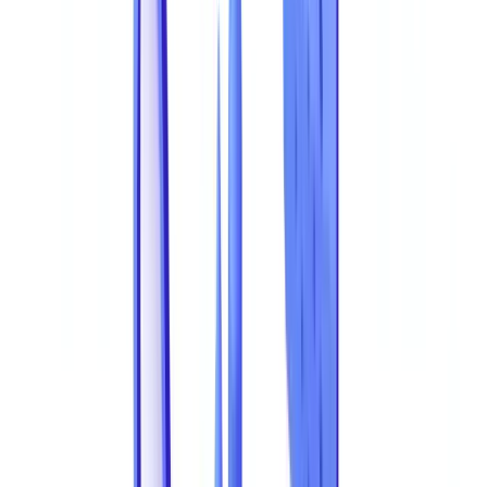
estimativas cruzadas da PwC e da Association of Certified Fraud
Examiners (ACFE). A medida que as ferramentas de falsificacao se
tornam mais acessiveis e os documentos falsos gerados por IA
ganham sofisticacao, o fosso entre as capacidades de fraude e de
detecao continua a alargar-se. Este artigo compila as estatisticas mais
atuais sobre fraude documental, analisa os tipos de fraude mais
comuns por setor e explica como a
validacao documental
com IA
esta a colmatar o deficit de detecao.
Este artigo é fornecido apenas para fins informativos e não
constitui aconselhamento jurídico, financeiro ou
regulamentar. As referências regulamentares são exatas à
data de publicação. Consulte um profissional qualificado
para orientação adaptada à sua situação.