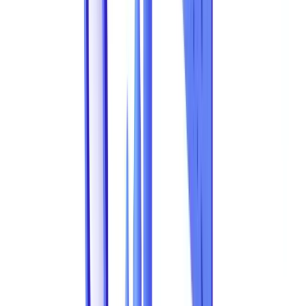
A Fraude Documental Custa as Empresas
Europeias 1,4 Mil Milhoes de Euros por Ano
A fraude documental custa mais de 1,4 mil milhoes de euros anuais
apenas em perdas detetadas nas empresas europeias -- valor que
exclui a fraude nao detetada, estimada como representando 63% do
total de incidentes. Este valor, derivado das mais recentes estimativas
cruzadas de organismos profissionais europeus e do
Banco de
Portugal
, captura apenas parte do panorama.
A
Association of Certified Fraud Examiners (ACFE)
estima que
as organizacoes perdem em media 5% das receitas anuais para
a fraude, sendo que os esquemas baseados em documentos
representam 45% de todos os casos de fraude detetados -- o