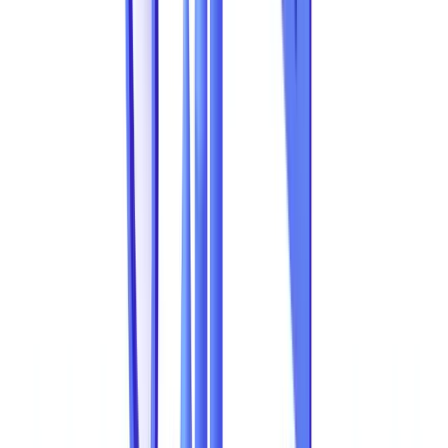
vetor mais prevalente a frente da fraude por transferencia
bancaria (28%) e da ciberfraude pura (18%).
Contabiliza apenas
a fraude detetada e reportada. A fraude documental nas empresas --
documentos de suporte falsificados, usurpacao de identidade,
manipulacao de registos financeiros -- e uma ameaca sistemica cuja
dimensao continua a crescer a par da digitalizacao dos processos
empresariais.
A nivel global, a
Association of Certified Fraud Examiners (ACFE)
estima que as organizacoes perdem 5% das receitas para a fraude
todos os anos, sendo os esquemas baseados em documentos uma
parcela substancial. Em Portugal, a ASAE e a Policia Judiciaria tem
intensificado o combate a fraude documental. Este artigo compila os
dados mais recentes sobre fraude documental, analisa os tipos mais
comuns e explica como as solucoes de
validacao documental
com
IA estao a alterar o equilibrio.