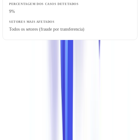
9%
Todos os setores (fraude por transferencia)
Em Foco: Manipulacao de Demonstracoes Financeiras
A manipulacao de balancos e demonstracoes de resultados e
particularmente insidiosa. Os fraudadores alteram os valores de
receitas, resultado liquido ou niveis de divida para obter
financiamento para o qual a empresa nao estaria de outra forma
qualificada. As tecnicas variam desde a edicao basica de PDF
(alteracao de numeros em software de edicao de imagem) ate a
criacao de documentos inteiramente ficticios a partir de modelos
roubados.