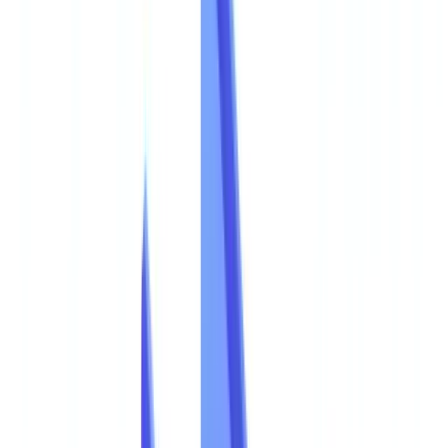
🇨🇭
Suisse
🇬🇧
United Kingdom
🇮🇪
Ireland
🇪🇸
España
🇵🇹
Portugal
🇳🇱
Nederland
🇩🇪
Deutschland
Americas
🇺🇸
United States
🇨🇦
Canada (EN)
🇨🇦
Canada (FR)
🇧🇷
Brasil
🇲🇽
México
Oceania
🇦🇺
Australia