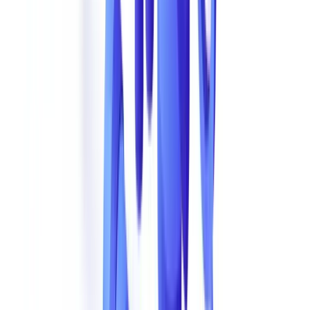
envolvimento documental (9%). Esta predominancia tem uma
explicacao simples: praticamente todas as transacoes comerciais e
financeiras assentam em documentos de suporte. Falsificar um
documento e frequentemente o vetor mais direto para cometer
fraude.
A nivel europeu, a
Europol
identifica a falsificacao e o trafico de
documentos administrativos como um facilitador-chave de outras
formas de crime organizado. A
Frontex
reportou a detecao de mais
de 22.000 documentos fraudulentos nas fronteiras externas da UE so
em 2023.
Os Tipos de Fraude Documental Mais Comuns
Por Frequencia