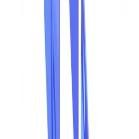
Os Tipos de Fraude Documental Mais Comuns
Por Frequencia
Em Foco: Manipulacao de Demonstracoes Financeiras
Em Foco: Certidoes Permanentes Falsificadas
Os Setores Mais Expostos
Distribuicao da Fraude Documental por Setor
O Verdadeiro Custo da Fraude Documental
Decomposicao do Custo Total
O Custo da Nao Detecao
Porque Falham os Metodos Tradicionais de Detecao
Controlos Manuais e as Suas Limitacoes
Ferramentas OCR Tradicionais
Como a IA Deteta Documentos Fraudulentos
Analise Visual de Documentos
Verificacao de Coerencia de Dados
Detecao de Padroes de Fraude
Pontuacoes de Confianca e Alertas
Comparacao de Taxas de Detecao