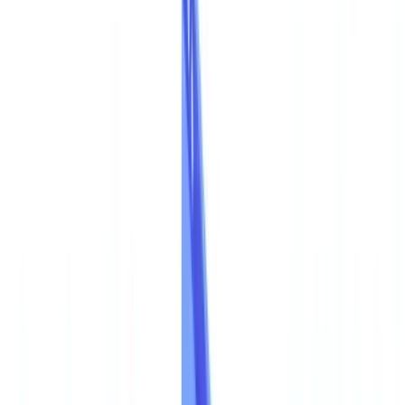
🇺🇸
United States
🇨🇦
Canada (EN)
🇨🇦
Canada (FR)
🇧🇷
Brasil
🇲🇽
México
Oceania
🇦🇺
Australia
Pedir uma demonstração
🇵🇹
PT
Europe
🇫🇷
France
🇧🇪
Belgique