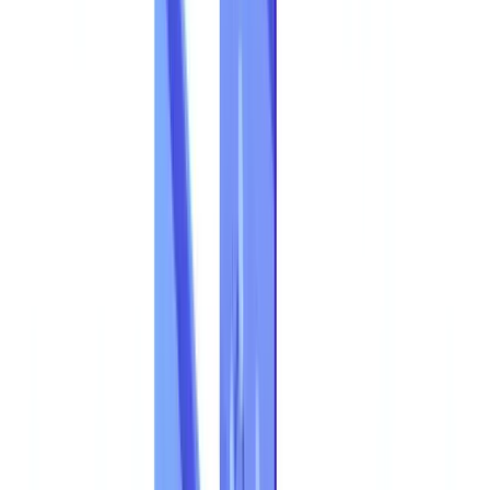
Caso de estudo
Preços
Segurança
Comparativo
Blog
Recursos
Glossário
Guias por país
Checklists
Calculadora ROI
🇵🇹
PT
Europe
🇫🇷
France
🇧🇪
Belgique
🇨🇭
Suisse
🇬🇧
United Kingdom
🇮🇪
Ireland
🇪🇸
España
🇵🇹
Portugal
🇳🇱
Nederland