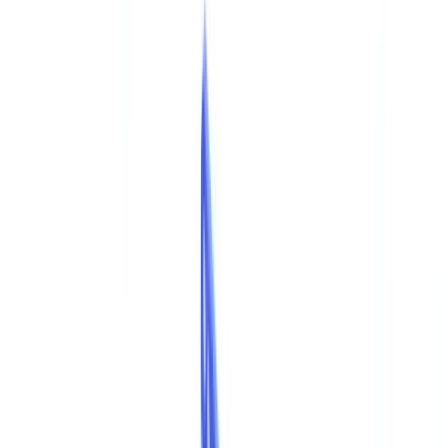
Calculadora ROI
🇵🇹
PT
Europe
🇫🇷
France
🇧🇪
Belgique
🇨🇭
Suisse
🇬🇧
United Kingdom
🇮🇪
Ireland
🇪🇸
España
🇵🇹
Portugal
🇳🇱
Nederland
🇩🇪
Deutschland
Americas