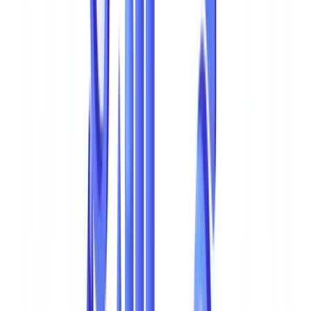
A Fraude Documental em Numeros
Os indicadores de fraude documental em 2026 refletem uma ameaca
crescente: tentativas em aumento de 22% em tres anos, custo medio
por incidente superior a 14.000 EUR nas PME e taxa de detecao
estagnada em 37%. Os dados seguintes agregam estudos da PwC,
Euler Hermes, ACFE e a Unidade de Informacao Financeira (UIF)
do Banco de Portugal.
A nossa plataforma cobre 32 jurisdições e 24 idiomas OCR via uma
metodologia multicamada (análise estrutural, metadados, validação
cruzada).
A
Europol
identificou a falsificacao e o trafico de documentos