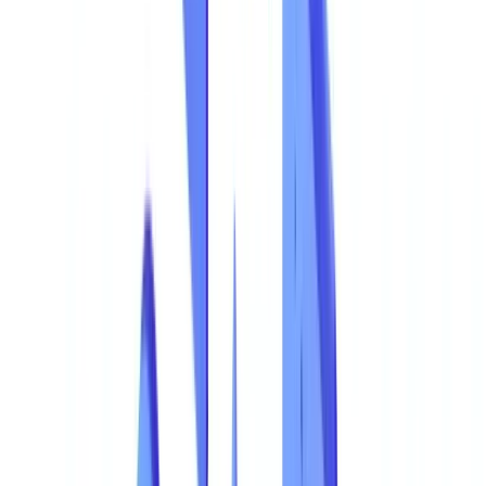
Os Tipos de Fraude Documental Mais Comuns
Por Frequencia
Em Foco: Manipulacao de Demonstracoes Financeiras
Em Foco: Certidoes Permanentes Falsificadas
Os Setores Mais Expostos
Distribuicao da Fraude Documental por Setor
O Verdadeiro Custo da Fraude Documental
Decomposicao do Custo Total
O Custo da Nao Detecao
Porque Falham os Metodos Tradicionais de Detecao
Controlos Manuais e as Suas Limitacoes
Ferramentas OCR Tradicionais
Como a IA Deteta Documentos Fraudulentos
Analise Visual de Documentos
Verificacao de Coerencia de Dados
Detecao de Padroes de Fraude
Pontuacoes de Confianca e Alertas
Comparacao de Taxas de Detecao