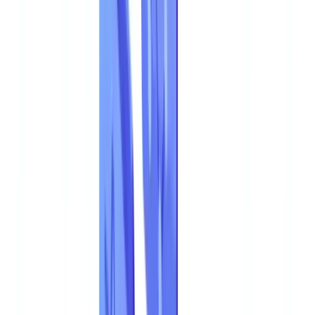
🇩🇪
Deutschland
Americas
🇺🇸
United States
🇨🇦
Canada (EN)
🇨🇦
Canada (FR)
🇧🇷
Brasil
🇲🇽
México
Oceania
🇦🇺
Australia
Pedir uma demonstração
Início
Blog
Fraude Documental 2026: Estatisticas e Detecao