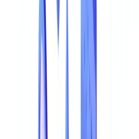
O Panorama Regulamentar: O que a Lei Exige
O Caso de Negocio para a Detecao: Matematica Simples
Perguntas Frequentes
Como sei se a minha empresa esta exposta a fraude
documental?
Quais sao os sinais de alerta de um documento falsificado?
Quanto custa uma solucao de detecao de fraude documental
com IA?
A detecao de fraude com IA e compativel com o RGPD?
Da Detecao Reativa a Prevencao Proativa
Saiba mais
Resumir este artigo com
ChatGPT
Claude
Perplexity
Gemini
Grok
A fraude documental custa as empresas europeias mais de 1,4 mil
milhoes de euros anuais em perdas detetadas, com 69% das
organizacoes alvo de pelo menos uma tentativa em 2025, segundo