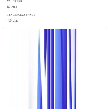
87 dias
-15 dias
Estes valores agregam estudos da
PwC
, Euler Hermes,
ACFE
e
relatorios da Unidade de Informacao Financeira (UIF) do Banco de
Portugal. A tendencia e clara: as tentativas aumentam, o custo por
incidente sobe, mas as taxas de detecao melhoram lentamente gracas
as novas tecnologias.
A Fraude Documental no Panorama Geral da Fraude
A fraude documental representa 45% de toda a fraude sofrida pelas
empresas. Situa-se a frente da fraude por transferencia bancaria
(28%), da ciberfraude pura (18%) e da fraude interna sem