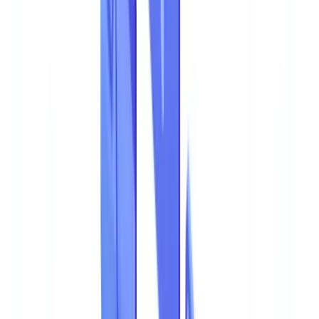
Dados
15
min
de leitura
Fraude Documental 2026: Estatisticas e
Detecao
A fraude documental custa milhares de milhoes as empresas
anualmente. Explore as estatisticas de 2026
Equipe CheckFile
·
16 de janeiro de 2026
Índice
A Fraude Documental Custa as Empresas Europeias 1,4 Mil
Milhoes de Euros por Ano
A Fraude Documental em Numeros
Indicadores-Chave
A Fraude Documental no Panorama Geral da Fraude