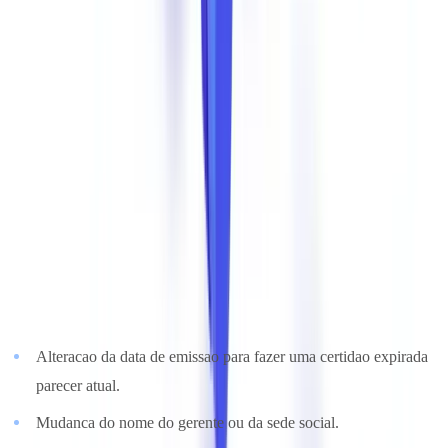
O setor de
financiamento e leasing
esta na linha da frente. Um
balanco adulterado pode levar a que um contrato de leasing no valor
de centenas de milhares de euros seja concedido a uma empresa em
verdadeira dificuldade financeira.
Em Foco: Certidoes Permanentes Falsificadas
As certidoes permanentes (certidao comercial emitida pelo IRN --
Instituto dos Registos e do Notariado) sao dos documentos mais
frequentemente falsificados em transacoes B2B. As manipulacoes
mais comuns incluem:
Alteracao da data de emissao para fazer uma certidao expirada
parecer atual.
Mudanca do nome do gerente ou da sede social.