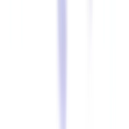
Os Setores Mais Expostos
Os servicos financeiros concentram 31% de todos os casos de fraude
documental detetados em Portugal, com um montante medio por
incidente de 89.000 EUR -- o mais elevado de todos os setores. Esta
concentracao reflete o elevado valor das transacoes e o numero de
documentos exigidos nos processos de subscricao.
O
Banco de Portugal
aplicou coimas por incumprimento das
obrigacoes de diligencia devida KYC/ABC que totalizaram
mais de 12 milhoes de euros em 2024, incluindo sancoes a
instituicoes financeiras que nao implementaram controlos
adequados de deteção de documentos fraudulentos.
Distribuicao da Fraude Documental por Setor