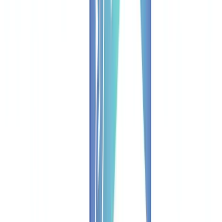
Etapa 1: Captura e Classificação Inteligente
Etapa 2: Extração de Dados (OCR Avançado)
Etapa 3: Verificações de Conformidade Automatizadas
Etapa 4: Decisão e Encaminhamento
Ganhos Concretos por Setor
Banca e Serviços Financeiros
Seguros
Imobiliário e Gestão de Propriedades
Financiamento e Leasing
Calcular o ROI para a Sua Empresa
Fórmula de ROI
Variáveis a Incluir
Exemplo Prático
Critérios para Escolher uma Solução de Verificação
Automatizada
1. Cobertura Documental
2. Taxa de Processamento Direto (STP)
3. Precisão na Deteção de Fraude