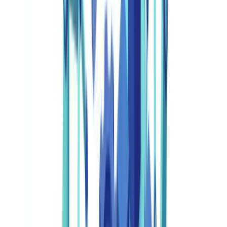
que processa 500 ficheiros por mês, isto traduz-se em cerca de
90.000 € de custos anuais e o equivalente a 2,5 funcionários a tempo
inteiro dedicados exclusivamente a esta tarefa. A automação com
inteligência artificial reduz estes números em 90%, melhorando
simultaneamente a precisão da verificação. Eis como funciona, setor
a setor, com cálculos concretos de ROI.
Este artigo é fornecido apenas para fins informativos e não
constitui aconselhamento jurídico, financeiro ou
regulamentar. As referências regulamentares são exatas à
data de publicação. Consulte um profissional qualificado
para orientação adaptada à sua situação.