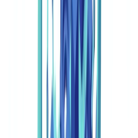
O Verdadeiro Custo da Verificação Manual de
Documentos
A verificação manual de documentos custa às empresas portuguesas
entre 8,50 € e 17 € por ficheiro quando se somam todos os custos
indiretos, o que representa 6 a 12 vezes mais do que os custos de
uma solução automatizada.
O Banco de Portugal, no âmbito da
supervisão comportamental bancária de 2024, identificou que
instituições com processos de identificação maioritariamente
manuais apresentam taxas de incumprimento das obrigações da
Lei n.º 83/2017 (PBCFT) significativamente superiores à média
do setor
(
Banco de Portugal — Prevenção do Branqueamento de
Capitais
). Os custos indiretos representam tipicamente 40-60% do
total.
Decomposição do Custo por Ficheiro