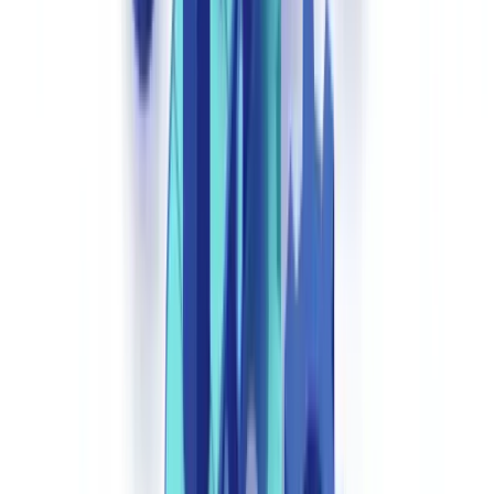
intermediário de crédito que processa 200 ficheiros por mês com
uma receita média de 3.000 € por ficheiro concluído, uma taxa de
abandono de 10% representa 720.000 € de receita perdida por ano.
Custo do erro humano.
Estudos do setor revelam uma taxa de erro
de 4-8% na introdução manual de dados de documentos de
identidade. Cada erro desencadeia um ciclo de correção que custa
em média 12 € e atrasa o ficheiro em 48 horas.
Custo de escalabilidade.
Durante picos de atividade (final de
trimestre, períodos promocionais), as equipas de verificação atingem
os limites de capacidade. As empresas recorrem então a pessoal
temporário com formação insuficiente, aumentando tanto as taxas de
erro como o risco de conformidade.