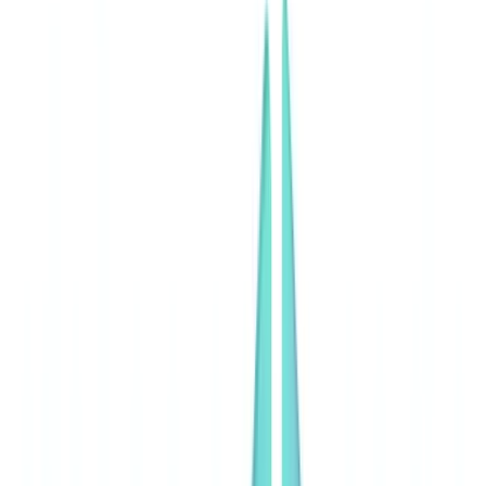
🇺🇸
United States
🇨🇦
Canada (EN)
🇨🇦
Canada (FR)
🇧🇷
Brasil
🇲🇽
México
Oceania
🇦🇺
Australia
Pedir uma demonstração
🇵🇹
PT
Europe
🇫🇷
France
🇧🇪
Belgique