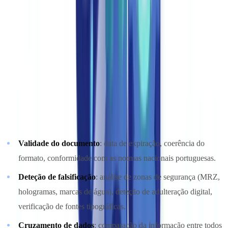
atingem 98,5% de precisão mesmo em documentos manuscritos,
danificados ou fotografados com má qualidade.
Referências OCR
de 2026
confirmam que os motores líderes atingem agora 96% de
precisão em texto impresso e 95% em escrita manual.
Etapa 3: Verificações de Conformidade Automatizadas
Os dados extraídos passam por uma bateria de verificações
automatizadas:
Validade do documento
: data de expiração, coerência do
formato, conformidade com as normas nacionais portuguesas.
Deteção de falsificação
: análise de zonas de segurança (MRZ,
hologramas, marcas de água), deteção de adulteração digital,
verificação de fontes tipográficas.
Cruzamento de dados
: comparação da informação entre todos