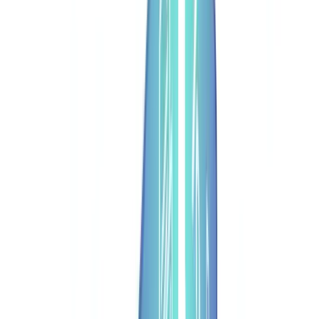
Caso de estudo
Preços
Segurança
Comparativo
Blog
Recursos
Glossário
Guias por país
Checklists
Calculadora ROI
🇵🇹
PT
Europe
🇫🇷
France
🇧🇪
Belgique
🇨🇭
Suisse
🇬🇧
United Kingdom
🇮🇪
Ireland
🇪🇸
España
🇵🇹
Portugal
🇳🇱
Nederland