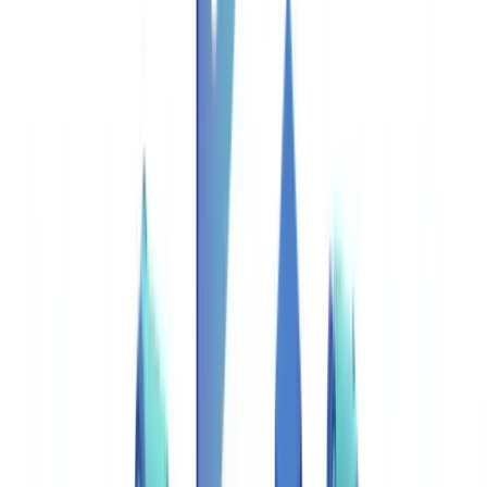
Etapa 1: Captura e Classificação Inteligente
Etapa 2: Extração de Dados (OCR Avançado)
Etapa 3: Verificações de Conformidade Automatizadas
Etapa 4: Decisão e Encaminhamento
Ganhos Concretos por Setor
Banca e Serviços Financeiros
Seguros
Imobiliário e Gestão de Propriedades
Financiamento e Leasing
Calcular o ROI para a Sua Empresa
Fórmula de ROI
Variáveis a Incluir
Exemplo Prático
Critérios para Escolher uma Solução de Verificação
Automatizada
1. Cobertura Documental
2. Taxa de Processamento Direto (STP)
3. Precisão na Deteção de Fraude