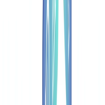
Automação
16
min
de leitura
Verificacao Documental Automatizada:
ROI e Ganhos
A verificacao manual custa 8,50 a 17 EUR por ficheiro. A
automacao com IA reduz custos em 90% e melhora a detecao de
fraude para 99%.
Equipe CheckFile
·
15 de janeiro de 2026
Índice
O Verdadeiro Custo da Verificação Manual de Documentos
Decomposição do Custo por Ficheiro
Os Custos Ocultos que Ninguém Mede
Como Funciona a Verificação Documental Automatizada