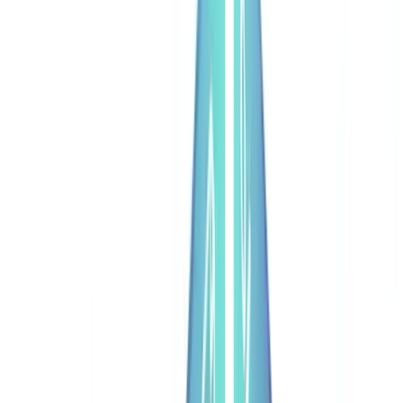
Setores
Deteção IA & Deepfake
Novo
Sinais IA, sintéticos, deepfakes
Finanças & Jurídico
Banca & KYC
Financiamento & Leasing
Contabilistas
certificados
Escritórios de advogados
Notários
Serviços
Seguradoras
Imobiliário
Recursos Humanos
Automóvel
Saúde
Indústria
Construção
Transporte & Logística
Trabalho temporário &
Recrutamento