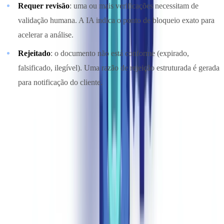
Requer revisão
: uma ou mais verificações necessitam de
validação humana. A IA indica o ponto de bloqueio exato para
acelerar a análise.
Rejeitado
: o documento não está conforme (expirado,
falsificado, ilegível). Uma razão de rejeição estruturada é gerada
para notificação do cliente.
Na prática, 70-85% dos ficheiros são processados de ponta a ponta
sem qualquer intervenção humana. Segundo o
Relatório de Mercado
IDP 2025 da Docsumo
, as soluções mais avançadas atingem taxas
STP superiores a 95%. Os operadores concentram-se nos 15-30% de
casos complexos onde a sua perícia acrescenta verdadeiro valor.
Ganhos Concretos por Setor