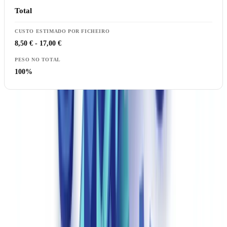
Total
8,50 € - 17,00 €
100%
Os Custos Ocultos que Ninguém Mede
Para além do custo direto por ficheiro, a verificação manual gera três
categorias de custos invisíveis que pesam fortemente na
rentabilidade.
Custo de oportunidade comercial.
Um cliente que espera 3 a 5
dias pela validação do ficheiro tem 35% de probabilidade de
abandonar o processo ou de recorrer a um concorrente. Para um