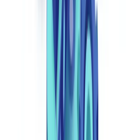
Como Funciona a Verificação Documental
Automatizada
A verificação documental automatizada processa um Cartão de
Cidadão ou passaporte em menos de 2 segundos com mais de 120
pontos de controlo, atingindo taxas de deteção de fraude de 98-
99,5% face a 65-75% na inspeção visual manual.
O Regulamento
(UE) 2024/1624 (AMLR, Art. 19) impõe às entidades obrigadas
a adoção de procedimentos automatizados de verificação para
relações de negócio iniciadas à distância, com entrada em vigor
progressiva até julho de 2027
(
EUR-Lex — Regulamento
2024/1624
). A
validação documental
automatizada assenta numa
cadeia de processamento em quatro etapas, cada uma operada por
algoritmos de IA especializados.
Etapa 1: Captura e Classificação Inteligente