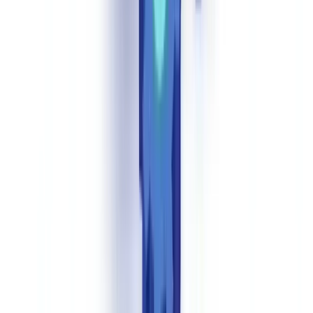
A automação reduz o tempo médio de onboarding bancário de 4,2
dias para 8 minutos e o custo por verificação KYC de 12,50 € para
1,20 €, com 74% de redução na taxa de abandono de clientes.
O
mercado de processamento inteligente de documentos (IDP)
atingiu 10.570 mil milhões de dólares em 2025, com taxa de
crescimento anual de 26%, e 63% das empresas Fortune 250 já
adotaram estas soluções
(
Fortune Business Insights — IDP
Market
). Os resultados variam por setor em função do volume de
ficheiros, da complexidade documental e das exigências da Lei n.º
83/2017 e dos regulamentos da CMVM e do Banco de Portugal.
Banca e Serviços Financeiros
A banca é o principal beneficiário da automação, impulsionada por
elevados volumes e pela pressão regulamentar sobre a
conformidade
KYC
. O Banco de Portugal e a CMVM têm vindo a reforçar as