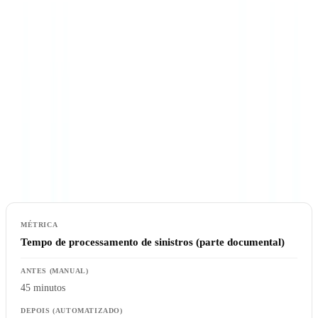
documental de 187.500 € para 18.000 € por mês após a automação
— uma poupança anual de 2.034.000 €. O retorno do investimento
foi alcançado em 7 semanas.
Seguros
As companhias de seguros processam volumes massivos de
documentos de suporte durante a subscrição, gestão de sinistros e
renovações contratuais.
Tempo de processamento de sinistros (parte documental)
45 minutos