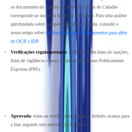
os documentos do ficheiro (o nome no Cartão de Cidadão
corresponde ao nome na fatura de serviços?). Para uma análise
aprofundada sobre a importância desta camada, consulte o
nosso artigo sobre
validação cruzada de documentos para além
do OCR e IDP
.
Verificações regulamentares
: confronto com listas de sanções,
listas de vigilância e bases de dados de Pessoas Politicamente
Expostas (PPE).
Etapa 4: Decisão e Encaminhamento
A IA produz uma decisão estruturada para cada ficheiro:
Aprovado
: todas as verificações passam, o ficheiro avança para
a fase seguinte sem intervenção humana.