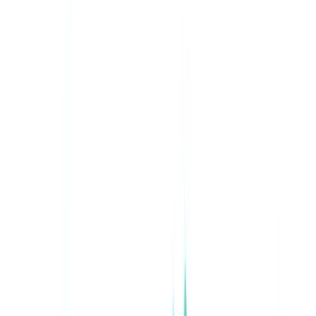
Calculadora ROI
🇵🇹
PT
Europe
🇫🇷
France
🇧🇪
Belgique
🇨🇭
Suisse
🇬🇧
United Kingdom
🇮🇪
Ireland
🇪🇸
España
🇵🇹
Portugal
🇳🇱
Nederland
🇩🇪
Deutschland
Americas