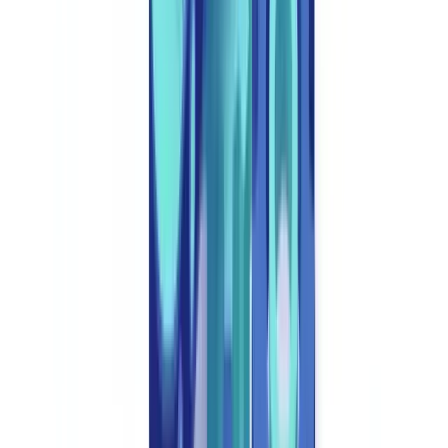
O documento submetido (fotografia, digitalização, PDF) é analisado
em tempo real. A IA identifica automaticamente o tipo de documento
(Cartão de Cidadão, passaporte, comprovativo de morada, recibo de
vencimento, certidão permanente, etc.) com uma taxa de
reconhecimento superior a 99%. Documentos ilegíveis, desfocados
ou incompletos são sinalizados imediatamente, e um pedido de
reenvio é gerado automaticamente.
Etapa 2: Extração de Dados (OCR Avançado)
Um motor de OCR (reconhecimento ótico de caracteres) de última
geração extrai todos os dados estruturados do documento: nome,
data de nascimento, morada, número do documento, datas de
validade, montantes. Ao contrário dos sistemas OCR básicos, os
modelos treinados em corpus documentais específicos do domínio