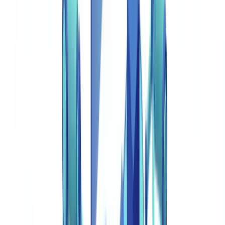
4. Integração Técnica
5. Conformidade Regulamentar
Primeiros Passos: Etapas-Chave
Perguntas Frequentes
A verificação documental automatizada substitui a revisão
humana?
Quanto tempo demora a implementar uma solução de
validação documental?
Que tipos de documentos podem ser validados
automaticamente?
Qual é o ROI típico da automação documental?
Passe à Ação
Resumir este artigo com
ChatGPT
Claude
Perplexity
Gemini
Grok
A verificação manual de um ficheiro documental custa entre 5 € e 15
€ e ocupa um operador durante 12 a 25 minutos. Para uma empresa