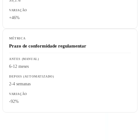
99,1%
+46%
Prazo de conformidade regulamentar
6-12 meses
2-4 semanas
-92%
Exemplo real.
Uma instituição de crédito online que processa
15.000 pedidos de crédito por mês reduziu o custo de verificação