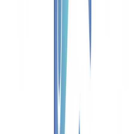
4. Integração Técnica
5. Conformidade Regulamentar
Primeiros Passos: Etapas-Chave
Perguntas Frequentes
A verificação documental automatizada substitui a revisão
humana?
Quanto tempo demora a implementar uma solução de
validação documental?
Que tipos de documentos podem ser validados
automaticamente?
Qual é o ROI típico da automação documental?
Passe à Ação
Índice
O Verdadeiro Custo da Verificação Manual de Documentos
Decomposição do Custo por Ficheiro
Os Custos Ocultos que Ninguém Mede
Como Funciona a Verificação Documental Automatizada