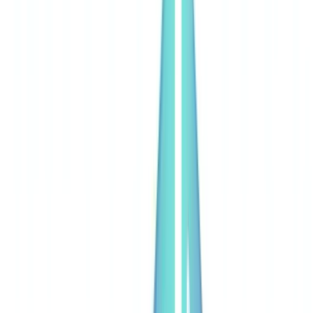
🇨🇭
Suisse
🇬🇧
United Kingdom
🇮🇪
Ireland
🇪🇸
España
🇵🇹
Portugal
🇳🇱
Nederland
🇩🇪
Deutschland
Americas
🇺🇸
United States
🇨🇦
Canada (EN)
🇨🇦
Canada (FR)
🇧🇷
Brasil
🇲🇽
México
Oceania
🇦🇺
Australia