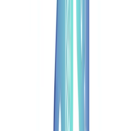
🇩🇪
Deutschland
Americas
🇺🇸
United States
🇨🇦
Canada (EN)
🇨🇦
Canada (FR)
🇧🇷
Brasil
🇲🇽
México
Oceania
🇦🇺
Australia
Pedir uma demonstração
Início
Blog
Verificacao Documental Automatizada: ROI e Ganhos